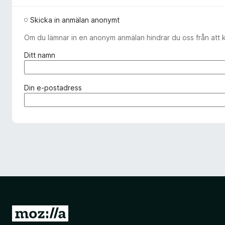
Skicka in anmälan anonymt
Om du lämnar in en anonym anmälan hindrar du oss från att 
(
Ditt namn
k
r
ä
(
Din e-postadress
v
k
s
r
)
ä
v
s
)
G