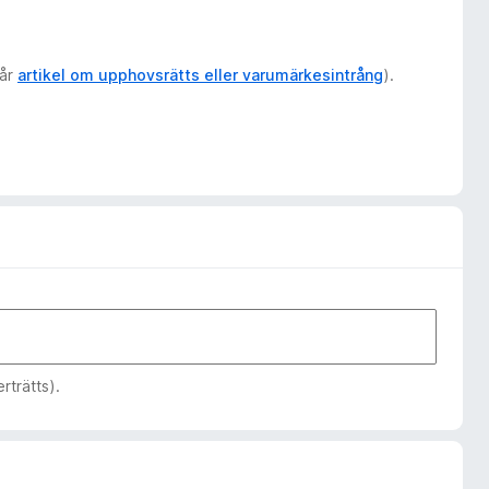
vår
artikel om upphovsrätts eller varumärkesintrång
).
rträtts).