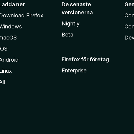
Ladda ner
De senaste
Ge
versionerna
Download Firefox
Con
Nightly
Windows
Con
Beta
macOS
Dev
iOS
Firefox för företag
Android
Enterprise
Linux
All