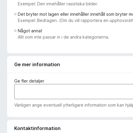
Exempel: Den innehåller rasistiska bilder.
ö
r
Det bryter mot lagen eller innehåller innehåll som bryter m
F
Exempel: Bedrägeri. (Om du vill rapportera en upphovsrätt
i
Något annat
r
Allt som inte passar in i de andra kategorierna.
e
f
o
x
Ge mer information
Ge fler detaljer
Vänligen ange eventuell ytterligare information som kan hjälpa
Kontaktinformation