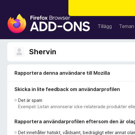
W
e
Tillägg
Teman
b
b
l
Shervin
ä
s
a
Rapportera denna användare till Mozilla
r
t
Skicka in lite feedback om användarprofilen
i
l
Det är spam
l
Exempel: Listan annonserar icke-relaterade produkter eller
ä
g
Rapportera användarprofilen eftersom den är olagl
g
f
Det innehåller hatiskt, våldsamt, bedrägligt eller annat oläm