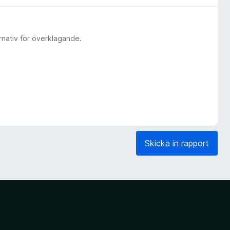
rnativ för överklagande.
Skicka in rapport