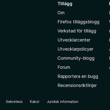
å
Tillägg
t
Om
i
l
Firefox tilläggsblogg
l
Verkstad för tillägg
M
o
Utvecklarcenter
z
Utvecklarpolicyer
i
Community-blogg
l
l
Forum
a
Rapportera en bugg
s
Recensionsriktlinjer
h
e
m
Sekretess
Kakor
Juridisk information
s