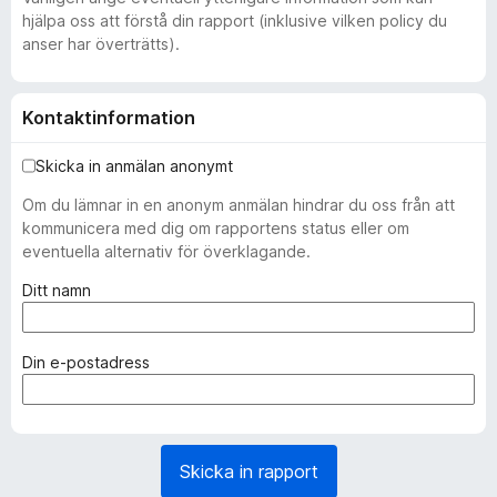
hjälpa oss att förstå din rapport (inklusive vilken policy du
anser har överträtts).
Kontaktinformation
Skicka in anmälan anonymt
Om du lämnar in en anonym anmälan hindrar du oss från att
kommunicera med dig om rapportens status eller om
eventuella alternativ för överklagande.
(
Ditt namn
k
r
ä
(
Din e-postadress
v
k
s
r
)
ä
v
Skicka in rapport
s