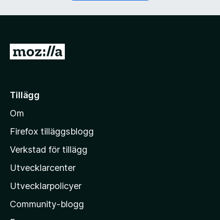
)
G
å
t
i
Tillägg
l
Om
l
M
Firefox tilläggsblogg
o
Verkstad för tillägg
z
Utvecklarcenter
i
l
Utvecklarpolicyer
l
Community-blogg
a