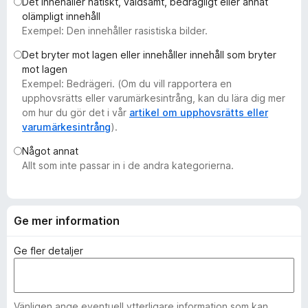
Det innehåller hatiskt, våldsamt, bedrägligt eller annat
ö
olämpligt innehåll
r
Exempel: Den innehåller rasistiska bilder.
F
Det bryter mot lagen eller innehåller innehåll som bryter
i
mot lagen
r
Exempel: Bedrägeri. (Om du vill rapportera en
e
upphovsrätts eller varumärkesintrång, kan du lära dig mer
f
om hur du gör det i vår
artikel om upphovsrätts eller
varumärkesintrång
).
o
x
Något annat
Allt som inte passar in i de andra kategorierna.
Ge mer information
Ge fler detaljer
Vänligen ange eventuell ytterligare information som kan