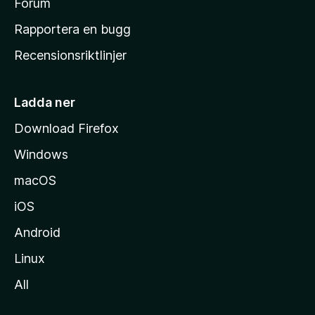
s
Forum
h
Rapportera en bugg
e
Recensionsriktlinjer
m
s
i
Ladda ner
d
Download Firefox
a
Windows
macOS
iOS
Android
Linux
All