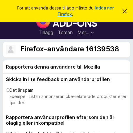
S
Logga in
För att använda dessa tillägg måste du
ladda ner
A
ö
Firefox
.
v
W
k
v
e
i
s
b
Tillägg
Teman
Mer…
a
b
d
e
l
Firefox-användare 16139538
t
ä
t
a
s
m
Rapportera denna användare till Mozilla
a
e
d
r
d
Skicka in lite feedback om användarprofilen
t
e
l
i
Det är spam
a
l
Exempel: Listan annonserar icke-relaterade produkter eller
n
d
l
tjänster.
e
ä
g
Rapportera användarprofilen eftersom den är
olaglig eller inkompatibel
g
f