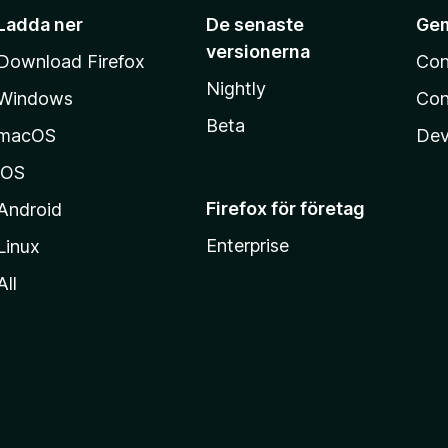
Ladda ner
De senaste
Ge
versionerna
Download Firefox
Con
Nightly
Windows
Con
Beta
macOS
Dev
iOS
Firefox för företag
Android
Enterprise
Linux
All