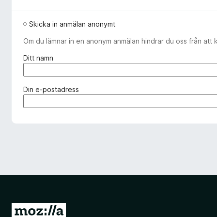
Skicka in anmälan anonymt
Om du lämnar in en anonym anmälan hindrar du oss från att 
(
Ditt namn
k
r
ä
(
Din e-postadress
v
k
s
r
)
ä
v
s
)
G