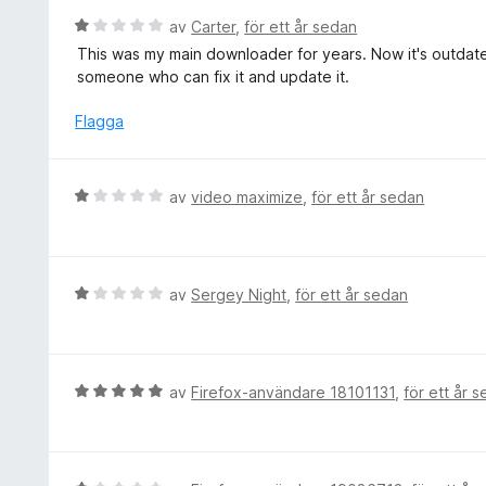
a
g
B
av
Carter
,
för ett år sedan
v
s
e
5
This was my main downloader for years. Now it's outda
a
t
someone who can fix it and update it.
t
y
t
g
Flagga
1
s
a
a
v
t
B
av
video maximize
,
för ett år sedan
5
t
e
1
t
a
y
v
g
B
av
Sergey Night
,
för ett år sedan
5
s
e
a
t
t
y
t
g
B
av
Firefox-användare 18101131
,
för ett år 
1
s
e
a
a
t
v
t
y
5
t
g