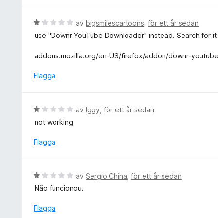
v
5
B
av
bigsmilescartoons
,
för ett år sedan
e
use "Downr YouTube Downloader" instead. Search for it 
t
y
addons.mozilla.org/en-US/firefox/addon/downr-youtub
g
s
Flagga
a
t
t
B
av
Iggy
,
för ett år sedan
1
e
not working
a
t
v
y
Flagga
5
g
s
a
B
av
Sergio China
,
för ett år sedan
t
e
Não funcionou.
t
t
1
y
Flagga
a
g