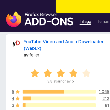
W
e
Tillägg
Teman
b
b
l
R
YouTube Video and Audio Downloader
ä
(WebEx)
s
e
av
feller
a
r
c
t
B
i
e
e
l
3,8 stjärnor av 5
t
l
n
y
ä
5
1 065
g
g
s
4
212
s
g
a
3
81
t
f