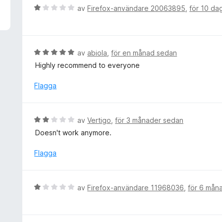
v
B
av
Firefox-användare 20063895
,
för 10 da
5
e
t
y
g
B
av
abiola
,
för en månad sedan
s
e
Highly recommend to everyone
a
t
t
y
Flagga
t
g
1
s
a
a
B
av
Vertigo
,
för 3 månader sedan
v
t
e
5
Doesn't work anymore.
t
t
5
y
Flagga
a
g
v
s
5
a
B
av
Firefox-användare 11968036
,
för 6 mån
t
e
t
t
2
y