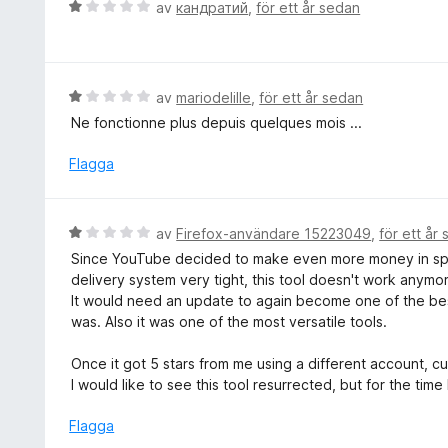
B
av
кандратий
,
för ett år sedan
v
t
e
5
t
t
1
y
a
g
B
av
mariodelille
,
för ett år sedan
v
s
e
5
Ne fonctionne plus depuis quelques mois ...
a
t
t
y
Flagga
t
g
1
s
a
a
B
av
Firefox-användare 15223049
,
för ett år
v
t
e
5
Since YouTube decided to make even more money in sprin
t
t
delivery system very tight, this tool doesn't work anymo
1
y
It would need an update to again become one of the be
a
g
was. Also it was one of the most versatile tools.
v
s
5
a
Once it got 5 stars from me using a different account, c
t
I would like to see this tool resurrected, but for the time
t
1
Flagga
a