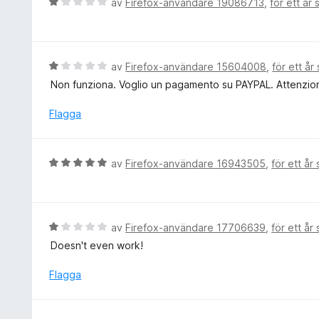
B
av
Firefox-användare 19086713
,
för ett år
1
s
e
a
a
t
v
t
y
5
t
g
B
av
Firefox-användare 15604008
,
för ett år
5
s
e
Non funziona. Voglio un pagamento su PAYPAL. Attenzio
a
a
t
v
t
y
Flagga
5
t
g
1
s
a
a
B
av
Firefox-användare 16943505
,
för ett år
v
t
e
5
t
t
1
y
a
g
B
av
Firefox-användare 17706639
,
för ett år
v
s
e
5
Doesn't even work!
a
t
t
y
Flagga
t
g
5
s
a
a