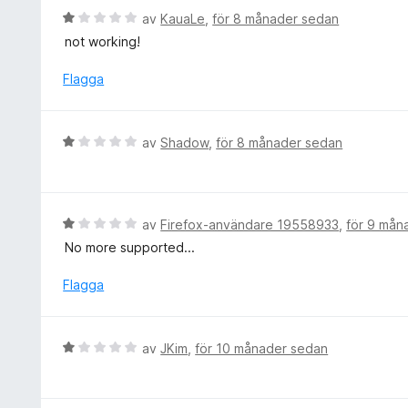
a
g
B
av
KauaLe
,
för 8 månader sedan
v
s
e
5
not working!
a
t
t
y
Flagga
t
g
1
s
a
a
B
av
Shadow
,
för 8 månader sedan
v
t
e
5
t
t
1
y
a
g
B
av
Firefox-användare 19558933
,
för 9 mån
v
s
e
5
No more supported...
a
t
t
y
Flagga
t
g
1
s
a
a
B
av
JKim
,
för 10 månader sedan
v
t
e
5
t
t
1
y