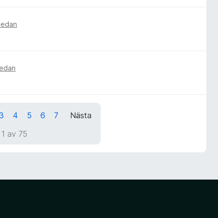
 sedan
sedan
3
4
5
6
7
Nästa
 1 av 75