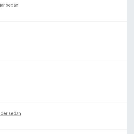
gar sedan
ader sedan