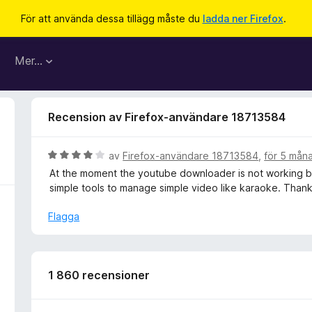
För att använda dessa tillägg måste du
ladda ner Firefox
.
Mer…
Recension av Firefox-användare 18713584
B
av
Firefox-användare 18713584
,
för 5 mån
e
At the moment the youtube downloader is not working but th
t
simple tools to manage simple video like karaoke. Thank 
y
g
Flagga
s
a
t
t
1 860 recensioner
4
a