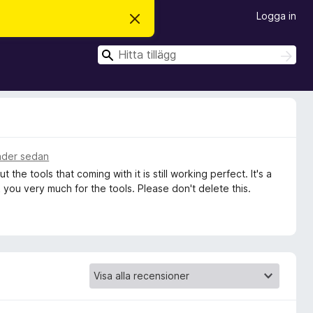
Logga in
A
v
v
S
i
S
s
ö
ö
a
k
k
d
e
t
t
a
m
e
ader sedan
d
e tools that coming with it is still working perfect. It's a
d
e
you very much for the tools. Please don't delete this.
l
a
n
d
e