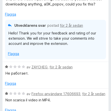
g
downloading anything, al3K_popov, could you fix this?
s
a
Flagga
t
t
Utvecklarens svar
postad
för 2 år sedan
1
Hello! Thank you for your feedback and rating of our
a
extension. We will strive to take your comments into
v
account and improve the extension.
5
Flagga
B
av
ZAYCHEG
,
för 2 år sedan
e
Не работает.
t
y
Flagga
g
s
B
av
Firefox-användare 17606693
,
för 2 år sedan
a
e
Non scarica il video in MP4.
t
t
t
y
Flagga