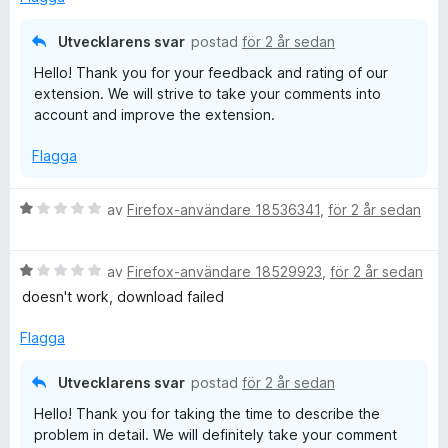
1
g
a
s
Utvecklarens svar
postad
för 2 år sedan
v
a
Hello! Thank you for your feedback and rating of our
5
t
extension. We will strive to take your comments into
t
account and improve the extension.
1
a
Flagga
v
5
B
av
Firefox-användare 18536341
,
för 2 år sedan
e
t
B
y
av
Firefox-användare 18529923
,
för 2 år sedan
e
g
doesn't work, download failed
t
s
y
a
Flagga
g
t
s
t
Utvecklarens svar
postad
för 2 år sedan
a
1
Hello! Thank you for taking the time to describe the
t
a
problem in detail. We will definitely take your comment
t
v