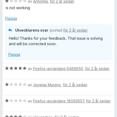
s
B
av
AntonRa
,
för 2 år sedan
a
e
is not working
u
t
t
t
y
Flagga
T
1
g
a
s
Utvecklarens svar
postad
för 2 år sedan
u
v
a
Hello! Thanks for your feedback. That issue is solving
5
t
and will be corrected soon.
t
b
1
Flagga
a
e
v
5
B
av
Firefox-användare 6466650
,
för 2 år sedan
D
e
t
o
B
y
av
Jonatas Murano
,
för 2 år sedan
e
g
t
w
s
B
y
av
Firefox-användare 18593657
,
för 2 år sedan
a
e
g
t
n
t
s
t
B