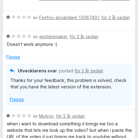
e
t
B
y
av
Firefox-användare 15067401
,
för 2 år sedan
e
g
t
s
B
y
av
worldremaker
,
för 2 år sedan
a
e
g
t
Doesn't work anymore :(
t
s
t
y
a
1
Flagga
g
t
a
s
t
v
Utvecklarens svar
postad
för 2 år sedan
a
1
5
Thanks for your feedback, this problem is solved, check
t
a
that you have the latest version of the extension.
t
v
1
5
Flagga
a
v
5
B
av
Mutron
,
för 2 år sedan
e
when i want to download something it brings me too a
t
website that lets me look up the video? but when i paste the
y
URL of the video it just brings me back to youtube without