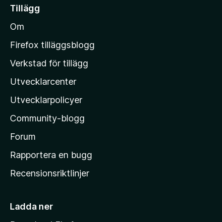
i
Tillägg
l
Om
l
M
Firefox tilläggsblogg
o
Verkstad för tillägg
z
Utvecklarcenter
i
l
Utvecklarpolicyer
l
Community-blogg
a
s
Forum
h
Rapportera en bugg
e
Recensionsriktlinjer
m
s
i
Ladda ner
d