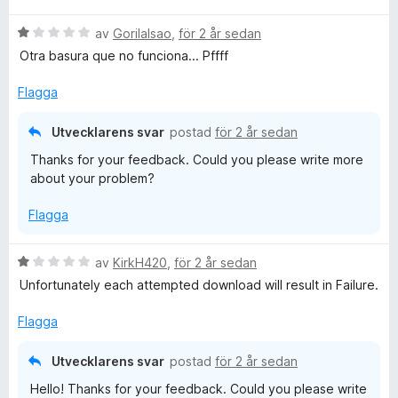
t
B
y
av
GorilaIsao
,
för 2 år sedan
e
g
Otra basura que no funciona... Pffff
t
s
y
a
Flagga
g
t
s
t
Utvecklarens svar
postad
för 2 år sedan
a
1
Thanks for your feedback. Could you please write more
t
a
about your problem?
t
v
1
5
Flagga
a
v
5
B
av
KirkH420
,
för 2 år sedan
e
Unfortunately each attempted download will result in Failure.
t
y
Flagga
g
s
Utvecklarens svar
postad
för 2 år sedan
a
Hello! Thanks for your feedback. Could you please write
t