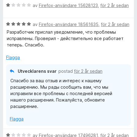
B
av
Firefox-användare 15628123
,
för 2 år sedan
e
t
B
y
av
Firefox-användare 18561635
,
för 2 år sedan
e
g
Разработчик прислал уведомление, что проблемы
t
s
исправлены. Проверил - действительно все работает
y
a
теперь. Спасибо.
g
t
s
t
Flagga
a
1
t
a
Utvecklarens svar
postad
för 2 år sedan
t
v
Спасибо за ваш отзыв и интерес к нашему
5
5
расширению. Мы рады сообщить вам, что мы
a
исправили все проблемы с последней версией
v
нашего расширения. Пожалуйста, обновите
5
расширение.
Flagga
B
av
Firefox-användare 17496281
,
för 2 år sedan