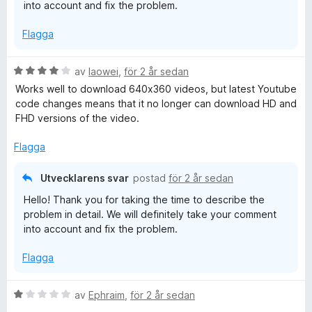
into account and fix the problem.
1
5
a
Flagga
v
5
B
av
laowei
,
för 2 år sedan
e
Works well to download 640x360 videos, but latest Youtube
t
code changes means that it no longer can download HD and
y
FHD versions of the video.
g
s
Flagga
a
t
Utvecklarens svar
postad
för 2 år sedan
t
Hello! Thank you for taking the time to describe the
4
problem in detail. We will definitely take your comment
a
into account and fix the problem.
v
5
Flagga
B
av
Ephraim
,
för 2 år sedan
e