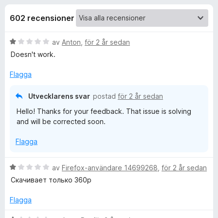
i
a
ö
v
602 recensioner
r
o
5
F
B
av
Anton
,
för 2 år sedan
i
n
e
Doesn't work.
r
t
e
e
y
Flagga
f
g
o
r
s
Utvecklarens svar
postad
för 2 år sedan
x
a
Hello! Thanks for your feedback. That issue is solving
t
f
and will be corrected soon.
t
1
ö
Flagga
a
v
r
5
B
av
Firefox-användare 14699268
,
för 2 år sedan
e
Скачивает только 360p
Y
t
y
Flagga
g
o