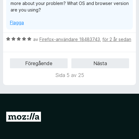
more about your problem? What OS and browser version
t
are you using?
1
a
Flagga
v
5
B
av
Firefox-användare 18483743
,
för 2 år sedan
e
t
y
Föregående
Nästa
g
s
Sida 5 av 25
a
t
t
5
a
v
G
5
å
t