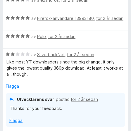
y
av
alexandros
,
för 2 år sedan
a
5
l
e
g
t
a
t
s
t
v
B
o
y
av
Firefox-användare 13993180
,
för 2 år sedan
a
1
5
e
g
t
a
t
s
t
v
a
B
y
av
Polo
,
för 2 år sedan
a
1
5
e
g
t
a
d
t
s
t
v
B
y
av
SilverbackNet
,
för 2 år sedan
a
4
5
e
e
g
t
a
Like most YT downloaders since the big change, it only
t
s
t
v
gives the lowest quality 360p download. At least it works at
y
a
5
5
all, though.
r
g
t
a
s
t
v
Flagga
a
5
5
t
a
Utvecklarens svar
postad
för 2 år sedan
t
v
Thanks for your feedback.
2
5
a
Flagga
v
5