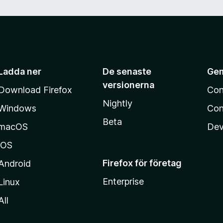
Ladda ner
De senaste
Ge
versionerna
Download Firefox
Con
Nightly
Windows
Con
Beta
macOS
Dev
iOS
Firefox för företag
Android
Enterprise
Linux
All