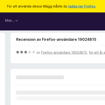
För att använda dessa tillägg måste du
ladda ner Firefox
.
Mer…
Recension av Firefox-användare 19024815
B
av
Firefox-användare 19024815
,
för ett år
e
t
y
g
s
a
t
t
3
a