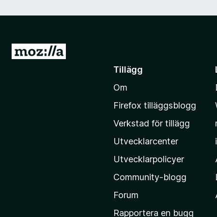
G
å
Tillägg
t
Om
i
l
Firefox tilläggsblogg
l
Verkstad för tillägg
M
o
Utvecklarcenter
z
Utvecklarpolicyer
i
Community-blogg
l
l
Forum
a
Rapportera en bugg