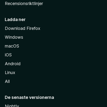
Recensionsriktlinjer
m
s
i
Ladda ner
d
Download Firefox
a
Windows
macOS
iOS
Android
Linux
All
De senaste versionerna
Nightly