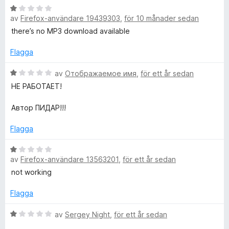
5
a
B
a
av
Firefox-användare 19439303
,
för 10 månader sedan
t
e
v
t
t
there’s no MP3 download available
5
1
y
a
g
Flagga
v
s
5
a
B
av
Отображаемое имя
,
för ett år sedan
t
e
НЕ РАБОТАЕТ!
t
t
1
y
Автор ПИДАР!!!
a
g
v
s
Flagga
5
a
t
B
t
av
Firefox-användare 13563201
,
för ett år sedan
e
1
t
not working
a
y
v
g
Flagga
5
s
a
B
av
Sergey Night
,
för ett år sedan
t
e