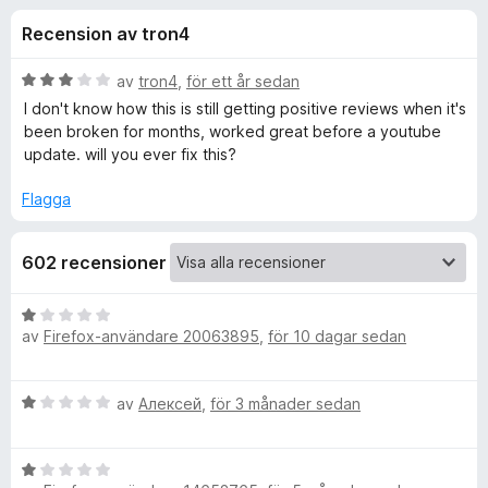
i
a
ö
Recension av tron4
v
r
o
5
F
B
av
tron4
,
för ett år sedan
i
n
e
I don't know how this is still getting positive reviews when it's
r
t
been broken for months, worked great before a youtube
y
e
update. will you ever fix this?
e
g
f
s
Flagga
o
r
a
x
t
f
602 recensioner
t
3
a
ö
B
v
av
Firefox-användare 20063895
,
för 10 dagar sedan
e
5
t
r
y
B
av
Алексей
,
för 3 månader sedan
g
Y
e
s
t
a
o
B
y
t