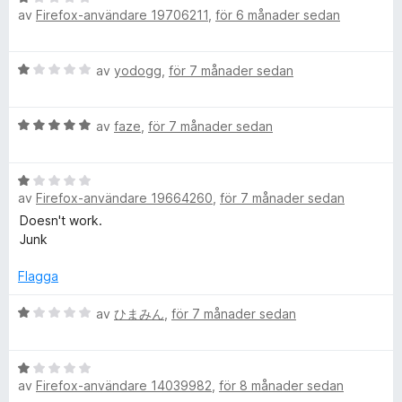
g
t
v
l
av
Firefox-användare 19706211
,
för 6 månader sedan
e
s
1
5
t
a
a
y
o
t
v
B
av
yodogg
,
för 7 månader sedan
g
t
5
e
s
1
a
t
a
a
B
y
av
faze
,
för 7 månader sedan
t
v
d
e
g
t
5
t
s
1
B
y
a
e
a
av
Firefox-användare 19664260
,
för 7 månader sedan
e
g
t
v
t
s
t
Doesn't work.
5
r
y
a
1
Junk
g
t
a
s
t
Flagga
v
a
5
5
t
B
a
av
ひまみん
,
för 7 månader sedan
t
e
v
1
t
5
B
a
y
av
Firefox-användare 14039982
,
för 8 månader sedan
e
v
g