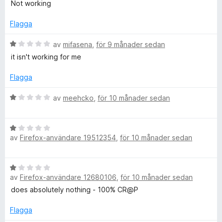
t
5
s
Not working
y
a
g
t
Flagga
s
t
a
B
1
av
mifasena
,
för 9 månader sedan
t
e
a
it isn't working for me
t
t
v
1
y
5
Flagga
a
g
v
s
B
av
meehcko
,
för 10 månader sedan
5
a
e
t
t
t
B
y
1
av
Firefox-användare 19512354
,
för 10 månader sedan
e
g
a
t
s
v
y
a
B
5
g
t
av
Firefox-användare 12680106
,
för 10 månader sedan
e
s
t
t
does absolutely nothing - 100% CR@P
a
1
y
t
a
g
Flagga
t
v
s
1