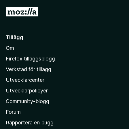
G
å
t
i
Tillägg
l
Om
l
M
Firefox tilläggsblogg
o
Verkstad för tillägg
z
Utvecklarcenter
i
l
Utvecklarpolicyer
l
Community-blogg
a
s
Forum
h
Rapportera en bugg
e