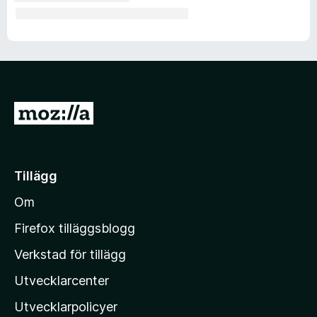
G
å
t
i
Tillägg
l
Om
l
M
Firefox tilläggsblogg
o
Verkstad för tillägg
z
Utvecklarcenter
i
l
Utvecklarpolicyer