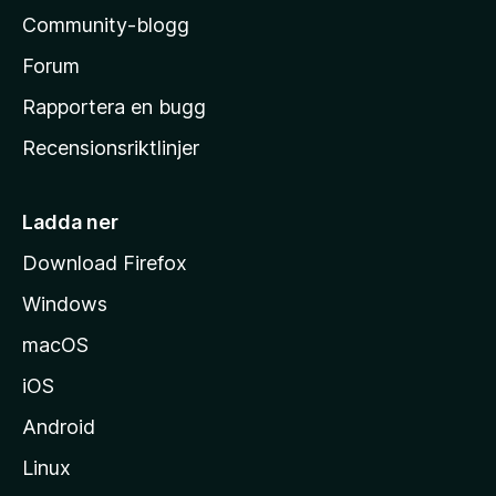
l
Community-blogg
a
s
Forum
h
Rapportera en bugg
e
Recensionsriktlinjer
m
s
i
Ladda ner
d
Download Firefox
a
Windows
macOS
iOS
Android
Linux