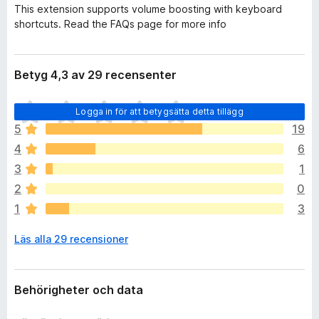
This extension supports volume boosting with keyboard
shortcuts. Read the FAQs page for more info
Betyg 4,3 av 29 recensenter
D
Logga in för att betygsätta detta tillägg
e
5
19
t
4
6
f
i
3
1
n
2
0
n
1
3
s
i
Läs alla 29 recensioner
n
g
a
b
Behörigheter och data
e
t