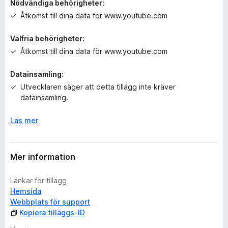
Nödvändiga behörigheter:
y
Åtkomst till dina data för www.youtube.com
g
ä
Valfria behörigheter:
n
Åtkomst till dina data för www.youtube.com
Datainsamling:
Utvecklaren säger att detta tillägg inte kräver
datainsamling.
Läs mer
Mer information
Länkar för tillägg
Hemsida
Webbplats för support
Kopiera tilläggs-ID