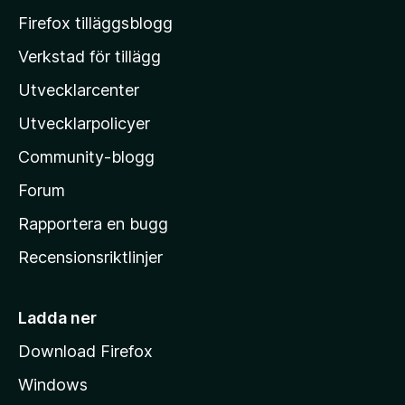
M
Firefox tilläggsblogg
o
Verkstad för tillägg
z
Utvecklarcenter
i
l
Utvecklarpolicyer
l
Community-blogg
a
s
Forum
h
Rapportera en bugg
e
Recensionsriktlinjer
m
s
i
Ladda ner
d
Download Firefox
a
Windows