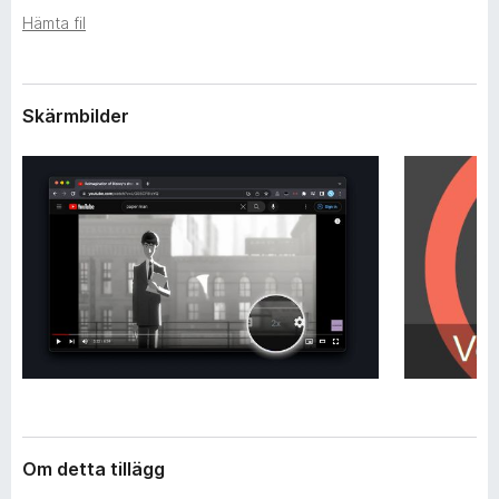
l
ö
Hämta fil
ä
r
g
F
g
i
Skärmbilder
r
e
f
o
x
Om detta tillägg