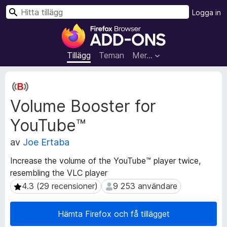
S
Logga in
ö
W
k
e
b
Tillägg
Teman
Mer…
b
l
M
ä
e
Volume Booster for
t
s
a
a
YouTube™
d
r
a
t
av
Joe Ertaba
t
i
a
Increase the volume of the YouTube™ player twice,
l
f
resembling the VLC player
l
ö
4.3 (29 recensioner)
9 253 användare
4.3 (29 recensioner)
9 253 användare
r
ä
t
g
i
g
Hämta Firefox och få tillägget
l
f