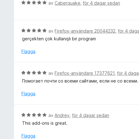
g
B
av
Caberquake
,
för 4 dagar sedan
5
s
e
a
a
t
v
t
y
5
t
g
B
av
Firefox-användare 20044232
,
för 4 dag
5
s
e
gerçekten çok kullanışlı bir program
a
a
t
v
t
y
Flagga
5
t
g
5
s
a
a
B
av
Firefox-användare 17377621
,
för 4 daga
v
t
e
5
Помогает почти со всеми сайтами, если не со всеми.
t
t
5
y
Flagga
a
g
v
s
5
a
B
av
Andrey
,
för 4 dagar sedan
t
e
This add-ons is great.
t
t
5
y
Flagga
a