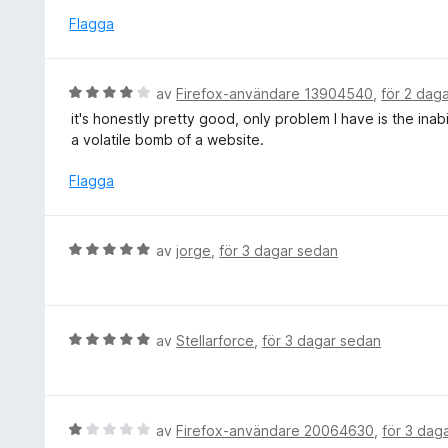
v
t
y
Flagga
5
t
g
5
s
a
a
B
av
Firefox-användare 13904540
,
för 2 dag
v
t
e
5
it's honestly pretty good, only problem I have is the in
t
t
a volatile bomb of a website.
5
y
a
g
Flagga
v
s
5
a
t
B
av
jorge
,
för 3 dagar sedan
t
e
4
t
a
y
v
g
B
av
Stellarforce
,
för 3 dagar sedan
5
s
e
a
t
t
y
t
g
B
av
Firefox-användare 20064630
,
för 3 dag
5
s