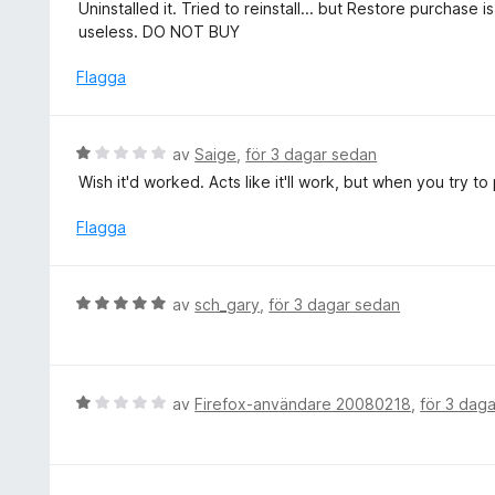
e
Uninstalled it. Tried to reinstall... but Restore purchase
a
a
t
useless. DO NOT BUY
v
t
y
5
t
g
Flagga
5
s
a
a
v
t
B
av
Saige
,
för 3 dagar sedan
5
t
e
Wish it'd worked. Acts like it'll work, but when you try to 
1
t
a
y
Flagga
v
g
5
s
a
B
av
sch_gary
,
för 3 dagar sedan
t
e
t
t
1
y
a
g
B
av
Firefox-användare 20080218
,
för 3 dag
v
s
e
5
a
t
t
y
t