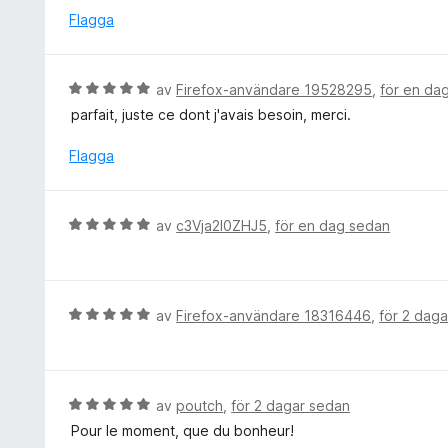
v
t
y
Flagga
5
t
g
5
s
a
a
B
av
Firefox-användare 19528295
,
för en da
v
t
e
5
parfait, juste ce dont j'avais besoin, merci.
t
t
5
y
Flagga
a
g
v
s
5
a
B
av
c3Vja2l0ZHJ5
,
för en dag sedan
t
e
t
t
5
y
a
g
B
av
Firefox-användare 18316446
,
för 2 dag
v
s
e
5
a
t
t
y
t
g
B
av
poutch
,
för 2 dagar sedan
5
s
e
Pour le moment, que du bonheur!
a
a
t