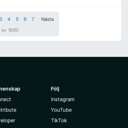
3
4
5
6
7
Nästa
1 av 1690
menskap
Följ
nect
Instagram
tribute
YouTube
eloper
TikTok