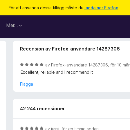
För att använda dessa tillägg måste du
ladda ner Firefox
.
Mer…
Recension av Firefox-användare 14287306
B
av
Firefox-användare 14287306
,
för 10 må
e
Excellent, reliable and I recommend it
t
y
Flagga
g
s
a
t
42 244 recensioner
t
5
a
B
av
jussi
,
för en timme sedan