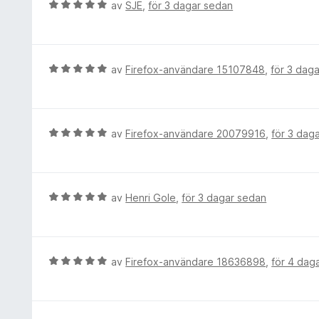
g
B
av
SJE
,
för 3 dagar sedan
5
s
e
a
a
t
v
t
y
5
t
g
B
av
Firefox-användare 15107848
,
för 3 dag
1
s
e
a
a
t
v
t
y
5
t
g
B
av
Firefox-användare 20079916
,
för 3 dag
5
s
e
a
a
t
v
t
y
5
t
g
B
av
Henri Gole
,
för 3 dagar sedan
5
s
e
a
a
t
v
t
y
5
t
g
B
av
Firefox-användare 18636898
,
för 4 dag
5
s
e
a
a
t
v
t
y
5
t