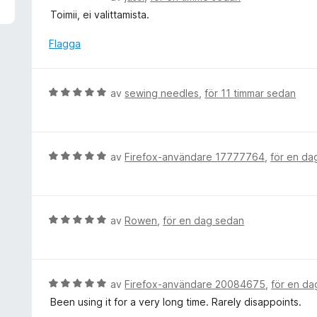
v
e
Toimii, ei valittamista.
5
t
y
Flagga
g
s
a
B
av
sewing needles
,
för 11 timmar sedan
t
e
t
t
5
y
a
g
B
av
Firefox-användare 17777764
,
för en da
v
s
e
5
a
t
t
y
t
g
B
av
Rowen
,
för en dag sedan
5
s
e
a
a
t
v
t
y
5
t
g
B
av
Firefox-användare 20084675
,
för en da
5
s
e
Been using it for a very long time. Rarely disappoints.
a
a
t