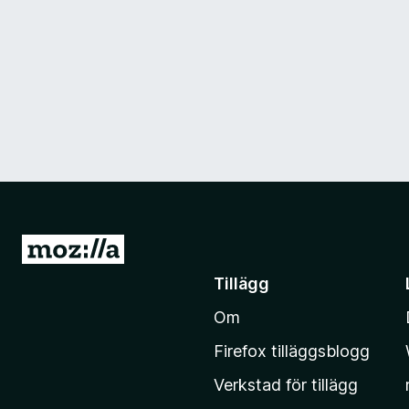
G
å
Tillägg
t
Om
i
l
Firefox tilläggsblogg
l
Verkstad för tillägg
M