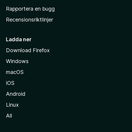
h
Rapportera en bugg
e
Recensionsriktlinjer
m
s
i
Ladda ner
d
Download Firefox
a
Windows
macOS
iOS
Android
Linux
All