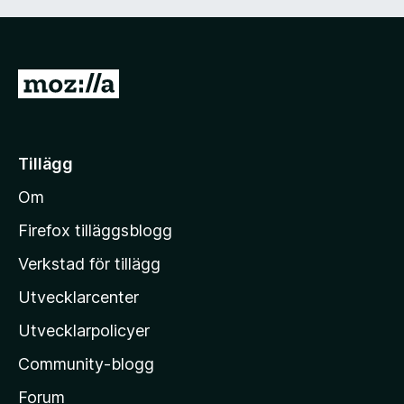
G
å
t
i
Tillägg
l
Om
l
M
Firefox tilläggsblogg
o
Verkstad för tillägg
z
Utvecklarcenter
i
l
Utvecklarpolicyer
l
Community-blogg
a
s
Forum