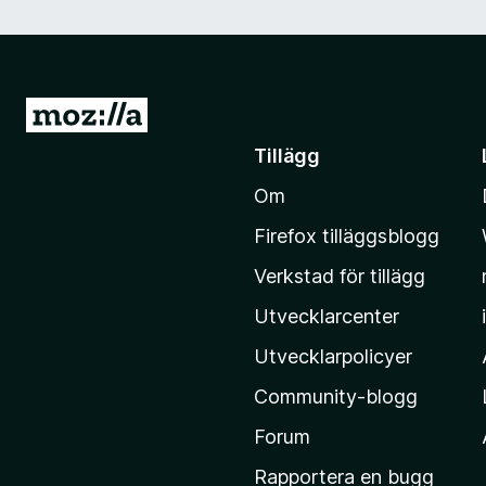
G
å
Tillägg
t
Om
i
l
Firefox tilläggsblogg
l
Verkstad för tillägg
M
o
Utvecklarcenter
z
Utvecklarpolicyer
i
Community-blogg
l
l
Forum
a
Rapportera en bugg