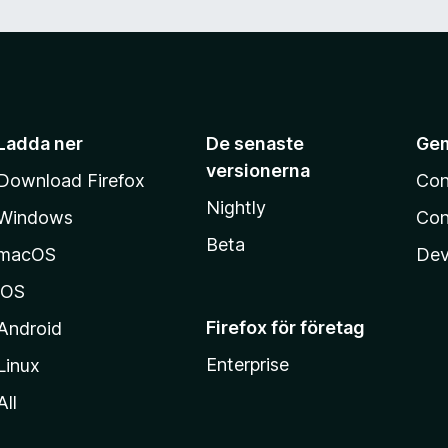
Ladda ner
De senaste
Ge
versionerna
Download Firefox
Con
Nightly
Windows
Con
Beta
macOS
Dev
iOS
Firefox för företag
Android
Enterprise
Linux
All