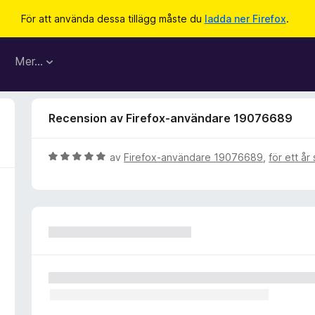
För att använda dessa tillägg måste du
ladda ner Firefox
.
Mer…
Recension av Firefox-användare 19076689
B
av
Firefox-användare 19076689
,
för ett år
e
t
y
g
s
a
t
t
5
a