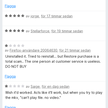
s
v
a
Flagga
d
5
t
t
B
av
jorge
,
för 17 timmar sedan
e
4
e
a
t
o
B
v
y
av
Stellarforce
,
för 19 timmar sedan
e
5
g
t
s
D
B
y
a
av
Firefox-användare 20064630
,
för 21 timmar sedan
e
g
t
o
t
s
t
Uninstalled it. Tried to reinstall... but Restore purchase is a
y
a
5
total scam.. The one person at customer service is useless.
w
g
t
a
DO NOT BUY
s
t
v
a
5
Flagga
5
n
t
a
t
B
v
av
Saige
,
för en dag sedan
l
1
e
5
Wish it'd worked. Acts like it'll work, but when you try to play
a
t
the mkv, "can't play file. no video."
o
v
y
5
g
Flagga