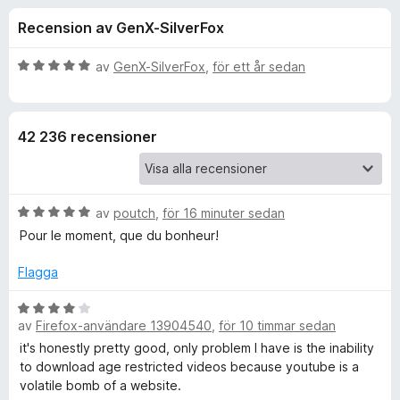
i
,
ö
Recension av GenX-SilverFox
3
r
o
a
F
v
B
av
GenX-SilverFox
,
för ett år sedan
i
n
5
e
r
t
y
e
e
42 236 recensioner
g
f
s
o
r
a
x
t
B
f
av
poutch
,
för 16 minuter sedan
t
e
5
Pour le moment, que du bonheur!
t
a
ö
y
v
Flagga
g
5
r
s
B
a
av
Firefox-användare 13904540
,
för 10 timmar sedan
e
V
t
t
it's honestly pretty good, only problem I have is the inability
t
y
to download age restricted videos because youtube is a
5
g
i
volatile bomb of a website.
a