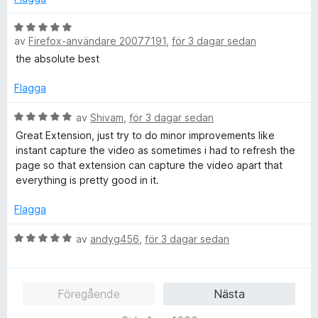
a
a
t
B
v
t
av
Firefox-användare 20077191
,
för 3 dagar sedan
e
5
5
t
the absolute best
a
y
v
g
Flagga
5
s
a
B
av
Shivam
,
för 3 dagar sedan
t
e
Great Extension, just try to do minor improvements like
t
t
instant capture the video as sometimes i had to refresh the
5
y
page so that extension can capture the video apart that
a
g
everything is pretty good in it.
v
s
5
a
Flagga
t
t
B
av
andyg456
,
för 3 dagar sedan
5
e
a
t
v
y
Föregående
Nästa
5
g
s