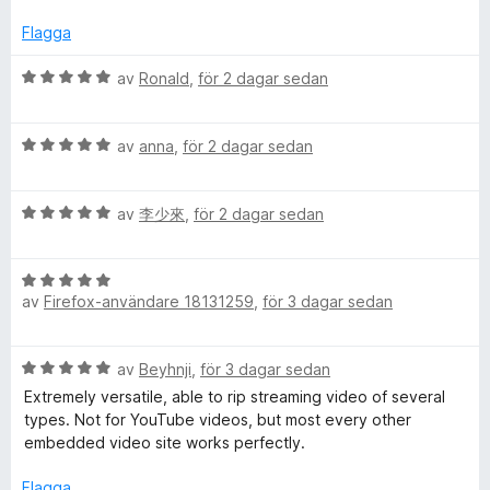
t
t
5
y
Flagga
a
g
v
s
B
av
Ronald
,
för 2 dagar sedan
5
a
e
t
t
t
B
y
av
anna
,
för 2 dagar sedan
5
e
g
a
t
s
v
B
y
av
李少來
,
för 2 dagar sedan
a
5
e
g
t
t
s
t
B
y
a
5
av
Firefox-användare 18131259
,
för 3 dagar sedan
e
g
t
a
t
s
t
v
y
a
5
5
B
av
Beyhnji
,
för 3 dagar sedan
g
t
a
e
s
t
Extremely versatile, able to rip streaming video of several
v
t
a
5
types. Not for YouTube videos, but most every other
5
y
t
a
embedded video site works perfectly.
g
t
v
s
5
Flagga
5