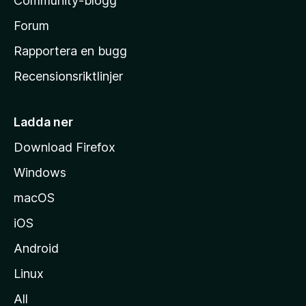
Community-blogg
a
s
Forum
h
Rapportera en bugg
e
Recensionsriktlinjer
m
s
i
Ladda ner
d
Download Firefox
a
Windows
macOS
iOS
Android
Linux
All