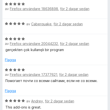
a
a
B
y
t
v
av
Firefox-användare 18636898
,
för 2 dagar sedan
e
g
t
5
t
s
5
y
a
a
B
av
Caberquake
,
för 2 dagar sedan
g
t
v
e
s
t
5
t
a
5
B
y
t
a
av
Firefox-användare 20044232
,
för 2 dagar sedan
e
g
t
v
t
s
gerçekten çok kullanışlı bir program
5
5
y
a
a
g
t
Flagga
v
s
t
5
a
B
5
av
Firefox-användare 17377621
,
för 2 dagar sedan
t
e
a
t
t
v
Помогает почти со всеми сайтами, если не со всеми.
5
y
5
a
g
Flagga
v
s
5
a
B
av
Andrey
,
för 2 dagar sedan
t
e
This add-ons is great.