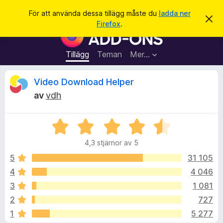
S
Logga in
För att använda dessa tillägg måste du
ladda ner
A
ö
Firefox
.
v
W
k
v
e
i
s
b
Tillägg
Teman
Mer…
a
b
d
e
l
R
Video Download Helper
t
ä
t
av
vdh
a
s
e
m
a
e
d
B
r
c
d
e
t
e
4,3 stjärnor av 5
t
l
i
e
a
y
5
31 105
l
n
g
d
4
4 046
l
n
s
e
ä
3
1 081
a
g
t
s
2
727
t
g
1
5 277
4
f