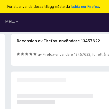
För att använda dessa tillägg måste du
ladda ner Firefox
.
Mer…
Recension av Firefox-användare 13457622
B
av
Firefox-användare 13457622
,
för ett år
e
t
y
g
s
a
t
t
5
a