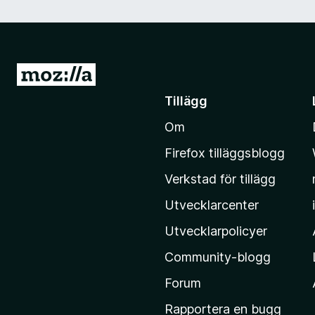
G
å
Tillägg
t
Om
i
l
Firefox tilläggsblogg
l
Verkstad för tillägg
M
o
Utvecklarcenter
z
Utvecklarpolicyer
i
Community-blogg
l
l
Forum
a
Rapportera en bugg