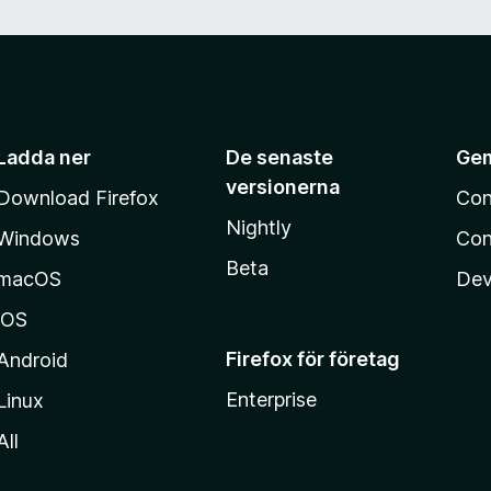
Ladda ner
De senaste
Ge
versionerna
Download Firefox
Con
Nightly
Windows
Con
Beta
macOS
Dev
iOS
Firefox för företag
Android
Enterprise
Linux
All