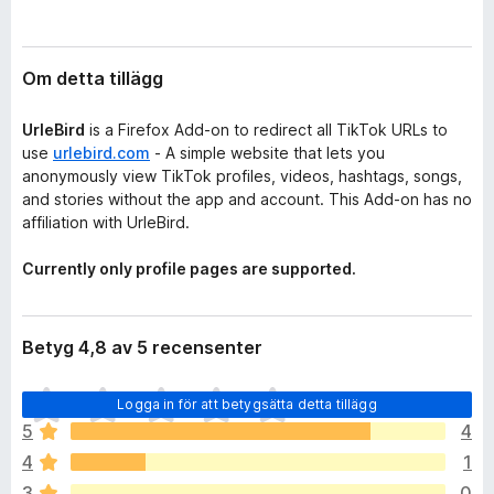
l
ö
ä
r
g
F
g
Om detta tillägg
i
r
UrleBird
is a Firefox Add-on to redirect all TikTok URLs to
e
use
urlebird.com
- A simple website that lets you
anonymously view TikTok profiles, videos, hashtags, songs,
f
and stories without the app and account. This Add-on has no
o
affiliation with UrleBird.
x
Currently only profile pages are supported.
Betyg 4,8 av 5 recensenter
D
Logga in för att betygsätta detta tillägg
e
5
4
t
4
1
f
i
3
0