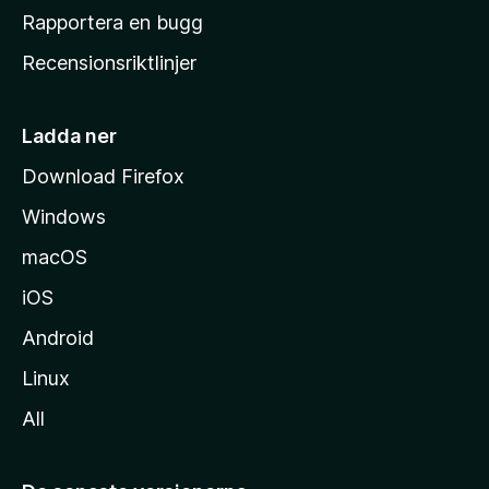
h
Rapportera en bugg
e
Recensionsriktlinjer
m
s
i
Ladda ner
d
Download Firefox
a
Windows
macOS
iOS
Android
Linux
All