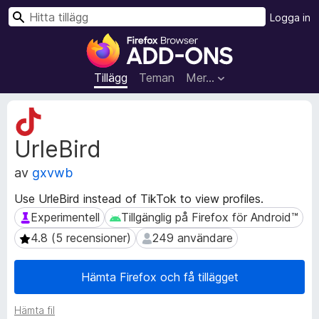
S
Logga in
ö
W
k
e
b
Tillägg
Teman
Mer…
b
l
M
ä
e
UrleBird
t
s
a
a
av
gxvwb
d
r
a
t
Use UrleBird instead of TikTok to view profiles.
t
i
Experimentell
Tillgänglig på Firefox för Android™
Experimentell
Tillgänglig på Firefox för Android™
a
l
f
4.8 (5 recensioner)
249 användare
4.8 (5 recensioner)
249 användare
l
ö
r
ä
Hämta Firefox och få tillägget
t
g
i
g
l
Hämta fil
f