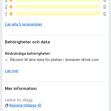
n
2
0
n
1
0
s
i
Läs alla 5 recensioner
n
g
a
b
Behörigheter och data
e
t
Nödvändiga behörigheter:
y
Åtkomst till dina data för platser i domänen tiktok.com
g
ä
Läs mer
n
Mer information
Länkar för tillägg
Kopiera tilläggs-ID