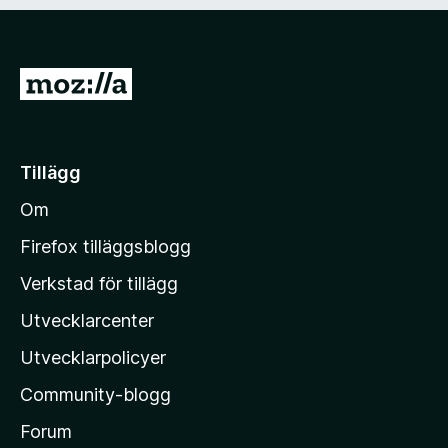
G
å
t
i
Tillägg
l
Om
l
M
Firefox tilläggsblogg
o
Verkstad för tillägg
z
Utvecklarcenter
i
l
Utvecklarpolicyer
l
Community-blogg
a
s
Forum