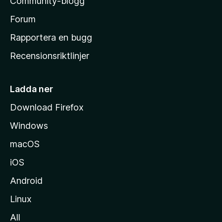
Community-blogg
a
s
Forum
h
Rapportera en bugg
e
Recensionsriktlinjer
m
s
i
Ladda ner
d
Download Firefox
a
Windows
macOS
iOS
Android
Linux
All