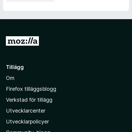
G
å
t
i
Tillägg
l
Om
l
M
Firefox tilläggsblogg
o
Verkstad för tillägg
z
Utvecklarcenter
i
l
Utvecklarpolicyer
l