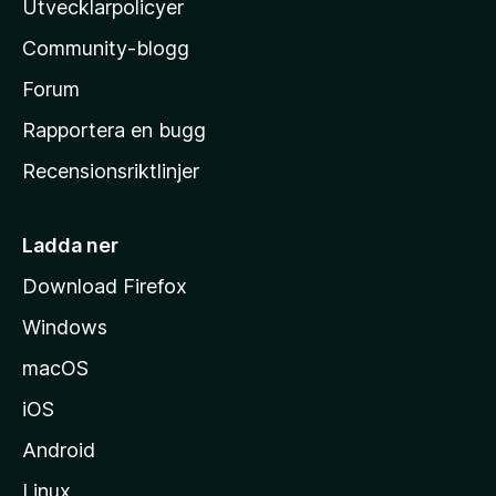
Utvecklarpolicyer
l
Community-blogg
a
s
Forum
h
Rapportera en bugg
e
Recensionsriktlinjer
m
s
i
Ladda ner
d
Download Firefox
a
Windows
macOS
iOS
Android
Linux