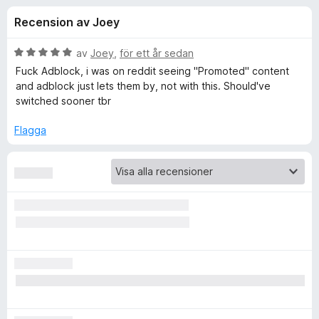
i
,
ö
Recension av Joey
8
r
o
a
F
v
B
av
Joey
,
för ett år sedan
i
n
5
e
Fuck Adblock, i was on reddit seeing "Promoted" content
r
t
and adblock just lets them by, not with this. Should've
y
e
switched sooner tbr
e
g
f
s
Flagga
o
r
a
x
t
f
t
5
a
ö
v
5
r
u
B