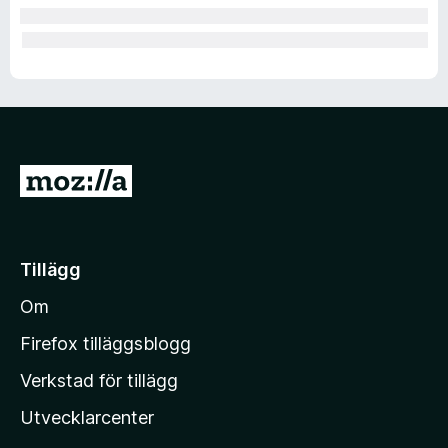
G
å
t
i
Tillägg
l
Om
l
M
Firefox tilläggsblogg
o
Verkstad för tillägg
z
Utvecklarcenter
i
l