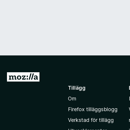
G
å
Tillägg
t
Om
i
l
Firefox tilläggsblogg
l
Verkstad för tillägg
M