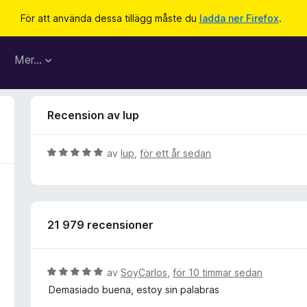
För att använda dessa tillägg måste du
ladda ner Firefox
.
Mer…
Recension av lup
B
av
lup
,
för ett år sedan
e
t
y
g
21 979 recensioner
s
a
t
t
B
av
SoyCarlos
,
för 10 timmar sedan
5
e
Demasiado buena, estoy sin palabras
a
t