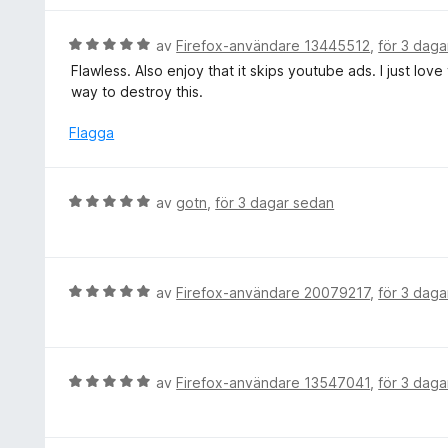
5
s
a
B
av
Firefox-användare 13445512
,
för 3 dag
t
e
Flawless. Also enjoy that it skips youtube ads. I just lov
t
t
way to destroy this.
1
y
a
g
Flagga
v
s
5
a
t
B
av
gotn
,
för 3 dagar sedan
t
e
5
t
a
y
v
g
B
av
Firefox-användare 20079217
,
för 3 dag
5
s
e
a
t
t
y
t
g
B
av
Firefox-användare 13547041
,
för 3 dag
5
s
e
a
a
t
v
t
y