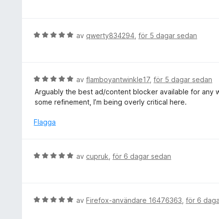
e
5
t
t
5
y
a
g
B
av
qwerty834294
,
för 5 dagar sedan
v
s
e
5
a
t
t
y
t
g
B
av
flamboyantwinkle17
,
för 5 dagar sedan
5
s
e
Arguably the best ad/content blocker available for any 
a
a
t
some refinement, I’m being overly critical here.
v
t
y
5
t
g
Flagga
5
s
a
a
v
t
B
av
cupruk
,
för 6 dagar sedan
5
t
e
5
t
a
y
v
g
B
av
Firefox-användare 16476363
,
för 6 dag
5
s
e
a