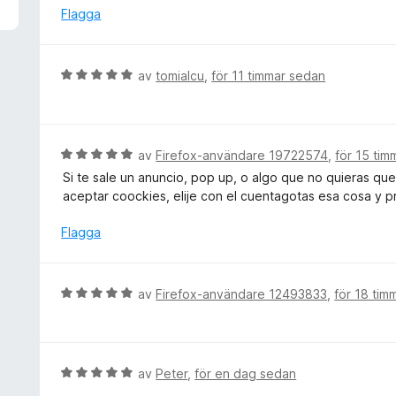
v
y
Flagga
5
g
s
a
B
av
tomialcu
,
för 11 timmar sedan
t
e
t
t
5
y
a
g
B
av
Firefox-användare 19722574
,
för 15 ti
v
s
e
5
Si te sale un anuncio, pop up, o algo que no quieras qu
a
t
aceptar coockies, elije con el cuentagotas esa cosa y p
t
y
t
g
Flagga
5
s
a
a
v
t
B
av
Firefox-användare 12493833
,
för 18 tim
5
t
e
5
t
a
y
v
g
B
av
Peter
,
för en dag sedan
5
s
e