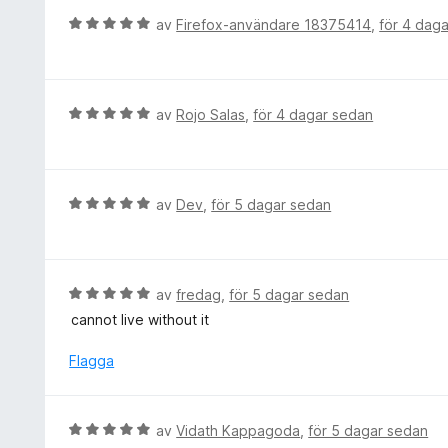
5
t
g
B
av
Firefox-användare 18375414
,
för 4 dag
5
s
e
a
a
t
v
t
y
5
t
g
B
av
Rojo Salas
,
för 4 dagar sedan
5
s
e
a
a
t
v
t
y
5
t
g
B
av
Dev
,
för 5 dagar sedan
5
s
e
a
a
t
v
t
y
5
t
g
B
av
fredag
,
för 5 dagar sedan
5
s
e
cannot live without it
a
a
t
v
t
y
Flagga
5
t
g
5
s
a
a
B
av
Vidath Kappagoda
,
för 5 dagar sedan
v
t