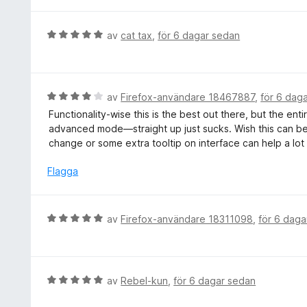
t
t
y
t
g
B
av
cat tax
,
för 6 dagar sedan
5
s
e
a
a
t
v
t
y
5
t
g
B
av
Firefox-användare 18467887
,
för 6 dag
5
s
e
Functionality-wise this is the best out there, but the 
a
a
t
advanced mode—straight up just sucks. Wish this can bec
v
t
y
change or some extra tooltip on interface can help a lot
5
t
g
5
s
Flagga
a
a
v
t
5
t
B
av
Firefox-användare 18311098
,
för 6 daga
4
e
a
t
v
y
5
g
B
av
Rebel-kun
,
för 6 dagar sedan
s
e
a