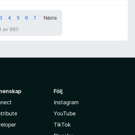
3
4
5
6
7
Nästa
1 av 880
menskap
Följ
nect
Instagram
tribute
YouTube
eloper
TikTok