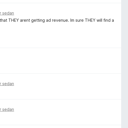
ar sedan
e that THEY arent getting ad revenue. Im sure THEY will find a
ar sedan
ar sedan