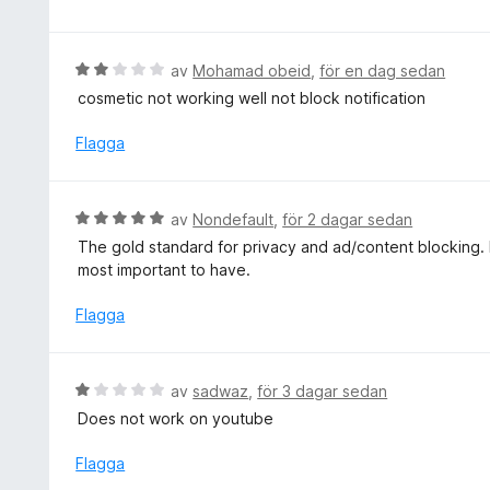
a
t
t
y
t
g
B
av
Mohamad obeid
,
för en dag sedan
5
s
e
cosmetic not working well not block notification
a
a
t
v
t
y
Flagga
5
t
g
5
s
a
a
B
av
Nondefault
,
för 2 dagar sedan
v
t
e
5
The gold standard for privacy and ad/content blocking. If
t
t
most important to have.
2
y
a
g
Flagga
v
s
5
a
t
B
av
sadwaz
,
för 3 dagar sedan
t
e
Does not work on youtube
5
t
a
y
Flagga
v
g