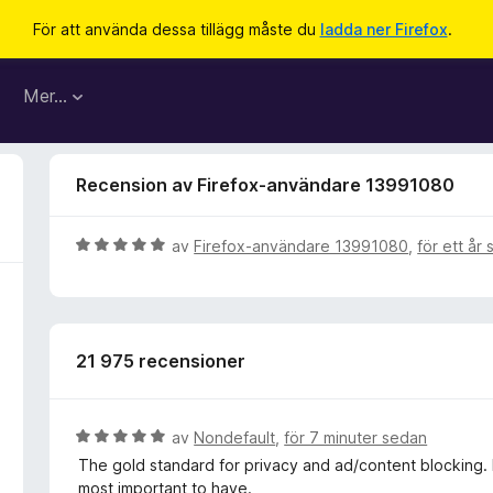
För att använda dessa tillägg måste du
ladda ner Firefox
.
Mer…
Recension av Firefox-användare 13991080
B
av
Firefox-användare 13991080
,
för ett år
e
t
y
g
21 975 recensioner
s
a
t
t
B
av
Nondefault
,
för 7 minuter sedan
5
e
The gold standard for privacy and ad/content blocking. If
a
t
most important to have.