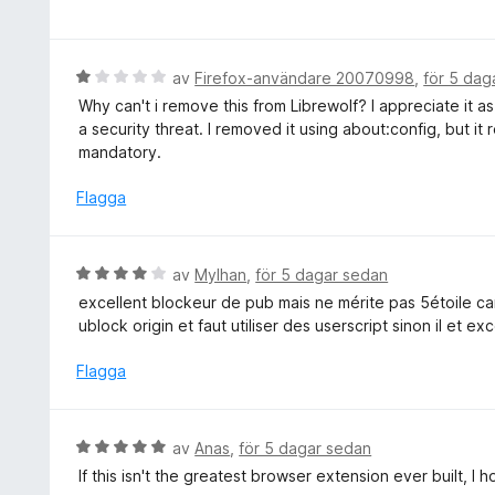
e
a
a
t
v
t
y
5
t
g
B
av
Firefox-användare 20070998
,
för 5 dag
5
s
e
Why can't i remove this from Librewolf? I appreciate it as
a
a
t
a security threat. I removed it using about:config, but it r
v
t
y
mandatory.
5
t
g
5
s
Flagga
a
a
v
t
5
t
B
av
Mylhan
,
för 5 dagar sedan
1
e
excellent blockeur de pub mais ne mérite pas 5étoile ca
a
t
ublock origin et faut utiliser des userscript sinon il et exc
v
y
5
g
Flagga
s
a
t
B
av
Anas
,
för 5 dagar sedan
t
e
If this isn't the greatest browser extension ever built, I 
4
t