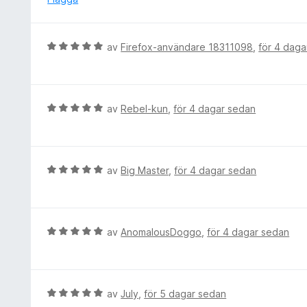
a
a
v
t
5
t
B
av
Firefox-användare 18311098
,
för 4 daga
4
e
a
t
v
y
5
g
B
av
Rebel-kun
,
för 4 dagar sedan
s
e
a
t
t
y
t
g
B
av
Big Master
,
för 4 dagar sedan
5
s
e
a
a
t
v
t
y
5
t
g
B
av
AnomalousDoggo
,
för 4 dagar sedan
5
s
e
a
a
t
v
t
y
5
t
g
B
av
July
,
för 5 dagar sedan
5
s