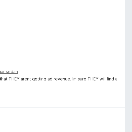
mar sedan
e that THEY arent getting ad revenue. Im sure THEY will find a