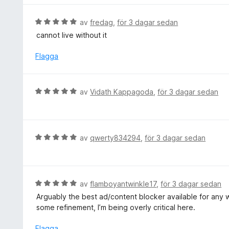
v
t
y
5
t
g
B
av
fredag
,
för 3 dagar sedan
5
s
e
cannot live without it
a
a
t
v
t
y
Flagga
5
t
g
5
s
a
a
B
av
Vidath Kappagoda
,
för 3 dagar sedan
v
t
e
5
t
t
5
y
a
g
B
av
qwerty834294
,
för 3 dagar sedan
v
s
e
5
a
t
t
y
t
g
B
av
flamboyantwinkle17
,
för 3 dagar sedan
5
s
e
Arguably the best ad/content blocker available for any 
a
a
t
some refinement, I’m being overly critical here.
v
t
y
5
t
g
Flagga