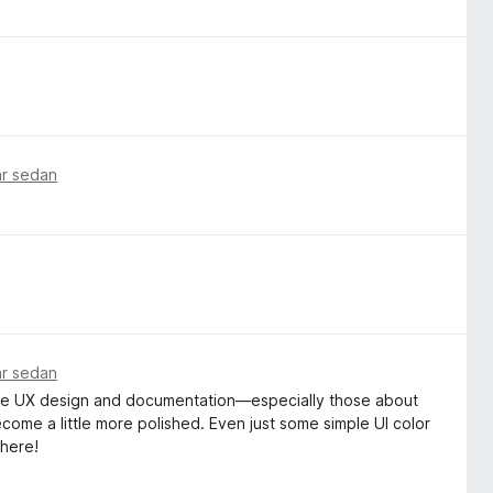
ar sedan
ar sedan
entire UX design and documentation—especially those about
ome a little more polished. Even just some simple UI color
 here!