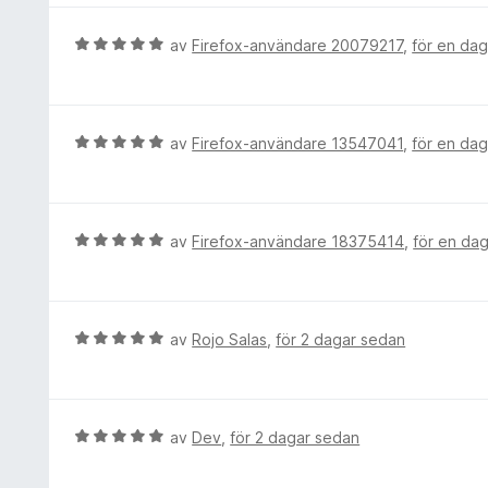
a
y
v
g
B
av
Firefox-användare 20079217
,
för en da
5
s
e
a
t
t
y
t
g
B
av
Firefox-användare 13547041
,
för en da
5
s
e
a
a
t
v
t
y
5
t
g
B
av
Firefox-användare 18375414
,
för en da
5
s
e
a
a
t
v
t
y
5
t
g
B
av
Rojo Salas
,
för 2 dagar sedan
5
s
e
a
a
t
v
t
y
5
t
g
B
av
Dev
,
för 2 dagar sedan
5
s
e
a
a
t