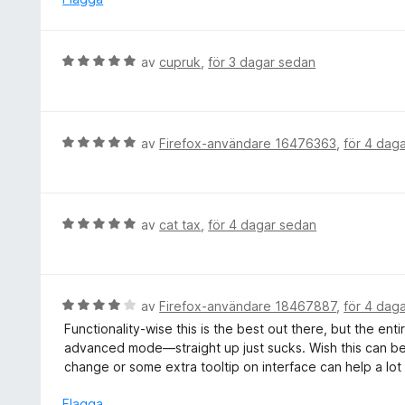
5
s
a
a
v
t
B
av
cupruk
,
för 3 dagar sedan
5
t
e
5
t
a
y
v
g
B
av
Firefox-användare 16476363
,
för 4 dag
5
s
e
a
t
t
y
t
g
B
av
cat tax
,
för 4 dagar sedan
5
s
e
a
a
t
v
t
y
5
t
g
B
av
Firefox-användare 18467887
,
för 4 dag
5
s
e
Functionality-wise this is the best out there, but the 
a
a
t
advanced mode—straight up just sucks. Wish this can bec
v
t
y
change or some extra tooltip on interface can help a lot
5
t
g
5
s
Flagga