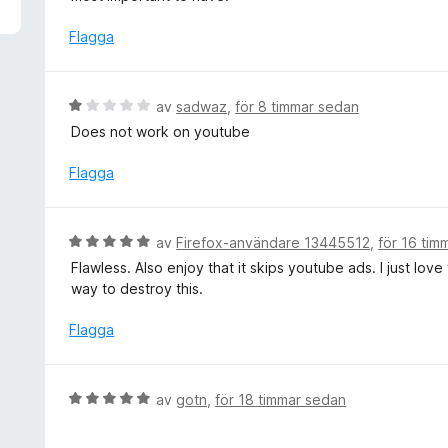
v
y
5
g
Flagga
s
a
t
B
av
sadwaz
,
för 8 timmar sedan
t
e
Does not work on youtube
5
t
a
y
Flagga
v
g
5
s
a
B
av
Firefox-användare 13445512
,
för 16 tim
t
e
Flawless. Also enjoy that it skips youtube ads. I just lov
t
t
way to destroy this.
1
y
a
g
Flagga
v
s
5
a
t
B
av
gotn
,
för 18 timmar sedan
t
e
5
t