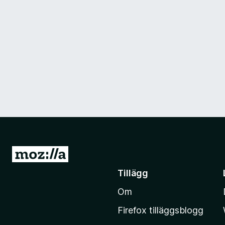
G
å
Tillägg
t
Om
i
l
Firefox tilläggsblogg
l