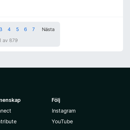
3
4
5
6
7
Nästa
1 av 879
menskap
Följ
nect
Instagram
tribute
YouTube