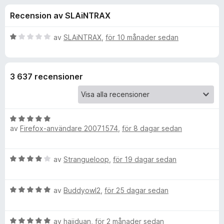
i
,
ö
Recension av SLAiNTRAX
1
r
o
a
F
v
B
av
SLAiNTRAX
,
för 10 månader sedan
i
n
5
e
r
t
y
e
e
3 637 recensioner
g
f
s
o
r
a
x
t
B
f
t
av
Firefox-användare 20071574
,
för 8 dagar sedan
e
1
t
a
ö
y
v
B
av
Strangueloop
,
för 19 dagar sedan
g
5
r
e
s
t
a
B
y
av
Buddyowl2
,
för 25 dagar sedan
T
t
e
g
t
t
s
5
o
B
y
av
hajiduan
,
för 2 månader sedan
a
a