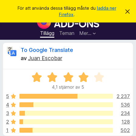
S
Logga in
För att använda dessa tillägg måste du
ladda ner
A
ö
Firefox
.
v
W
k
v
e
i
s
b
Tillägg
Teman
Mer…
a
b
d
e
l
R
To Google Translate
t
ä
t
av
Juan Escobar
a
s
e
m
a
e
d
B
r
c
d
e
t
e
4,1 stjärnor av 5
t
l
i
e
a
y
5
2 237
l
n
g
d
4
536
l
n
s
e
ä
3
234
a
g
t
s
2
128
t
g
1
502
4
f