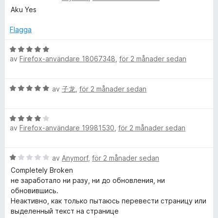
e
g
t
Aku Yes
v
G
t
s
t
5
y
a
4
Flagga
g
o
t
a
s
t
v
B
a
5
av
Firefox-användare 18067348
,
för 2 månader sedan
5
e
o
t
a
t
t
v
y
g
B
5
av
子龙
,
för 2 månader sedan
5
g
e
a
s
l
t
v
a
B
y
5
t
av
Firefox-användare 19981530
,
för 2 månader sedan
e
g
t
e
t
s
5
y
a
a
T
B
av
Anymorf
,
för 2 månader sedan
g
t
v
e
s
t
Completely Broken
5
t
r
a
5
не заработало ни разу, ни до обновления, ни
y
t
a
обновившись.
g
t
v
Неактивно, как только пытаюсь перевести страницу или
a
s
4
5
выделенный текст на странице