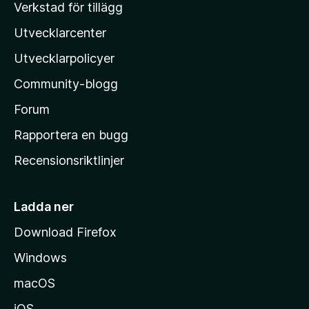
Verkstad för tillägg
z
Utvecklarcenter
i
l
Utvecklarpolicyer
l
Community-blogg
a
s
Forum
h
Rapportera en bugg
e
Recensionsriktlinjer
m
s
i
Ladda ner
d
Download Firefox
a
Windows
macOS
iOS