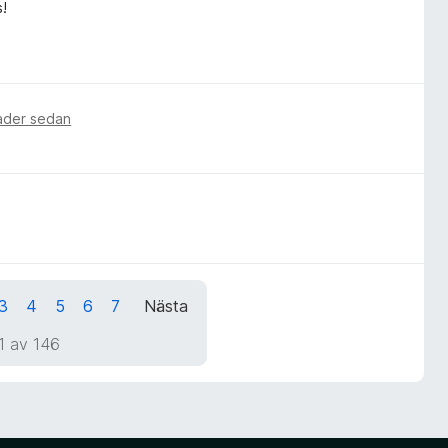
!
ader sedan
3
4
5
6
7
Nästa
1 av 146