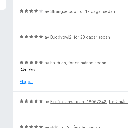
v
y
5
g
B
av
Strangueloop
,
för 17 dagar sedan
s
e
a
t
t
y
t
g
B
av
Buddyowl2
,
för 23 dagar sedan
5
s
e
a
a
t
v
t
y
5
t
g
B
av
hajiduan
,
för en månad sedan
4
s
e
Aku Yes
a
a
t
v
t
y
Flagga
5
t
g
5
s
a
a
B
av
Firefox-användare 18067348
,
för 2 mån
v
t
e
5
t
t
5
y
a
g
B
av
子龙
,
för 2 månader sedan