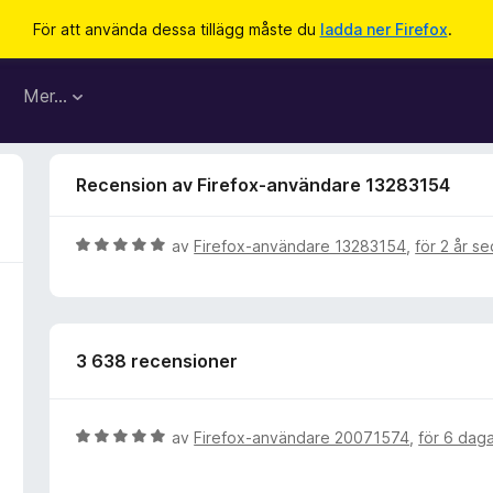
För att använda dessa tillägg måste du
ladda ner Firefox
.
Mer…
Recension av Firefox-användare 13283154
B
av
Firefox-användare 13283154
,
för 2 år s
e
t
y
g
3 638 recensioner
s
a
t
t
B
av
Firefox-användare 20071574
,
för 6 dag
5
e
a
t