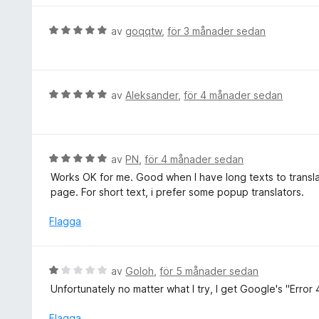
s
a
B
av
goqqtw
,
för 3 månader sedan
t
e
t
t
4
y
a
g
B
av
Aleksander
,
för 4 månader sedan
v
s
e
5
a
t
t
y
t
g
B
av
PN
,
för 4 månader sedan
5
s
e
Works OK for me. Good when I have long texts to transla
a
a
t
page. For short text, i prefer some popup translators.
v
t
y
5
t
g
Flagga
5
s
a
a
v
t
B
av
Goloh
,
för 5 månader sedan
5
t
e
Unfortunately no matter what I try, I get Google's "Error
5
t
a
y
Flagga