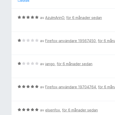
v
g
5
s
a
B
av
AzulmArinO
,
för 6 månader sedan
t
e
t
t
1
y
a
g
B
av
Firefox-användare 19567450
,
för 6 mån
v
s
e
5
a
t
t
y
t
g
B
av
jango
,
för 6 månader sedan
5
s
e
a
a
t
v
t
y
5
t
g
B
av
Firefox-användare 19704764
,
för 6 må
1
s
e
a
a
t
v
t
y
5
t
g
B
av
elsenfox
,
för 6 månader sedan
1
s