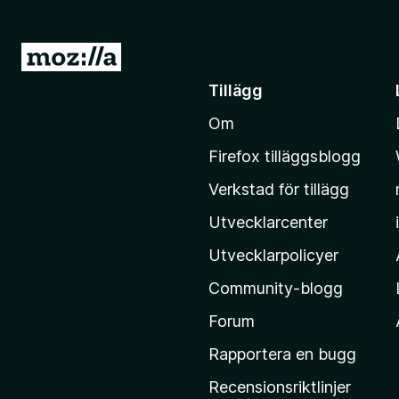
G
å
Tillägg
t
Om
i
l
Firefox tilläggsblogg
l
Verkstad för tillägg
M
o
Utvecklarcenter
z
Utvecklarpolicyer
i
Community-blogg
l
l
Forum
a
Rapportera en bugg
s
Recensionsriktlinjer
h