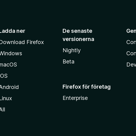
5
Ladda ner
De senaste
Ge
versionerna
Download Firefox
Con
Nightly
Windows
Con
Beta
macOS
Dev
iOS
Firefox för företag
Android
Enterprise
Linux
All