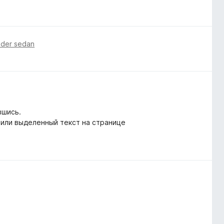
ader sedan
вшись.
 или выделенный текст на странице