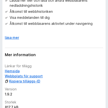
Ladda ner filer och läsa och ändra webbläsarens
nedladdningshistorik
Åtkomst till webbhistoriken
Visa meddelanden till dig
Åtkomst till webbläsarens aktivitet under navigering
Läs mer
F
läsa mer
ä
l
l
Mer information
u
t
Länkar för tillägg
f
Hemsida
ö
Webbplats för support
r
Kopiera tilläggs-ID
a
t
Version
t
1.9.2
Storlek
817,7 kB