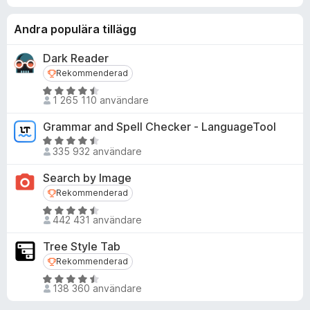
Andra populära tillägg
Dark Reader
Rekommenderad
Rekommenderad
B
1 265 110 användare
e
t
Grammar and Spell Checker - LanguageTool
y
B
g
335 932 användare
e
s
t
Search by Image
a
y
Rekommenderad
Rekommenderad
t
g
t
B
s
442 431 användare
4
e
a
,
t
t
Tree Style Tab
5
y
t
Rekommenderad
Rekommenderad
a
g
4
B
v
s
,
138 360 användare
e
5
a
5
t