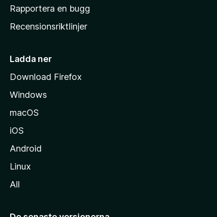
h
Rapportera en bugg
e
Recensionsriktlinjer
m
s
i
Ladda ner
d
Download Firefox
a
Windows
macOS
iOS
Android
Linux
All
De senaste versionerna