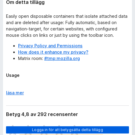
Om detta tillägg
Easily open disposable containers that isolate attached data
and are deleted after usage: Fully automatic, based on
navigation-target, for certain websites, with configured
mouse clicks on links or just by using the toolbar icon.
Privacy Policy and Permissions
How does it enhance my privacy?
Matrix room:
#tmp:mozilla.org
Usage
How to open Temporary Containers?
Want to make the most out of Temporary
F
läsa mer
Containers? Enable Automatic Mode!
ä
How to stay logged in on some websites in
l
Automatic Mode?
l
Betyg 4,8 av 292 recensenter
Troubleshooting
u
t
D
Logga in för att betygsätta detta tillägg
f
e
Advanced Usage