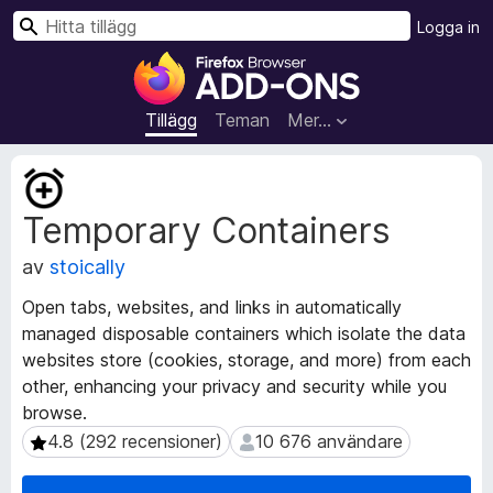
S
Logga in
ö
W
k
e
b
Tillägg
Teman
Mer…
b
l
M
ä
e
Temporary Containers
t
s
a
a
av
stoically
d
r
a
t
Open tabs, websites, and links in automatically
t
i
managed disposable containers which isolate the data
a
l
websites store (cookies, storage, and more) from each
f
l
ö
other, enhancing your privacy and security while you
r
ä
browse.
t
g
4.8 (292 recensioner)
10 676 användare
4.8 (292 recensioner)
10 676 användare
i
g
l
f