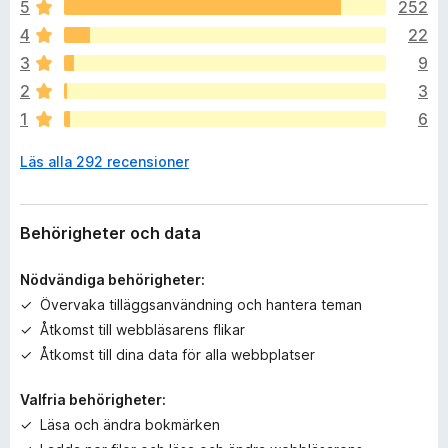
ö
5
252
t
r
More Keyboard Shortcuts
4
22
f
a
Automatically Delete History
i
3
9
t
Cookies
n
t
2
3
Scripts
n
1
6
s
i
Miscellaneous
Läs alla 292 recensioner
n
g
Free Software / Open Source
a
Comparison with other privacy configurations and
b
Add-ons
Behörigheter och data
e
Compatibility with other Add-ons
t
Complementing Add-ons
Nödvändiga behörigheter:
y
Recommended privacy enhancing Add-ons
Övervaka tilläggsanvändning och hantera teman
g
Åtkomst till webbläsarens flikar
ä
n
Åtkomst till dina data för alla webbplatser
Valfria behörigheter:
Läsa och ändra bokmärken