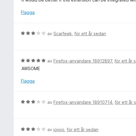
2
t
a
y
Flagga
v
g
5
s
a
B
av
Scarfeek
,
för ett år sedan
t
e
t
t
4
y
a
g
B
av
Firefox-användare 18912897
,
för ett år
v
s
e
5
AWSOME
a
t
t
y
Flagga
t
g
3
s
a
a
B
av
Firefox-användare 18910714
,
för ett år
v
t
e
5
t
t
5
y
a
g
B
av
jojojo
,
för ett år sedan
v
s
e