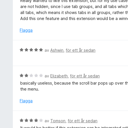
Really wanted to like this extension, but for my use case
a
a
t
are not hidden, since I use tab groups, and all tabs whi
v
t
y
all tabs, which means it shows tabs in all groups, rather 
5
t
g
Add this one feature and this extension would be a winn
4
s
a
a
Flagga
v
t
5
t
1
B
av
Ashwin
,
för ett år sedan
a
e
v
t
5
y
g
B
av
Elizabeth
,
för ett år sedan
s
e
basically useless, because the scroll bar pops up over th
a
t
the menu.
t
y
t
g
Flagga
5
s
a
a
v
t
B
av
Tomson
,
för ett år sedan
5
t
e
It would be better if this extension can be integrated wi