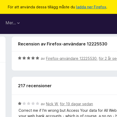
För att använda dessa tillägg måste du
ladda ner Firefox
.
Mer…
Recension av Firefox-användare 12225530
B
av
Firefox-användare 12225530
,
för 2 år s
e
t
y
g
217 recensioner
s
a
t
t
B
av
Nick W
,
för 19 dagar sedan
5
e
Correct me if I'm wrong but Access Your data for All Web 
a
t
your web bank accounts - which is of course, a no no - h