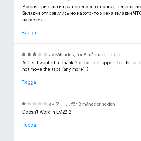
t
e
У меня три окна и при переносе отправке нескольки
1
t
Вкладки отправились но какого-то хрена вкладки ЧТО
a
y
путается.
v
g
5
s
Flagga
a
t
t
B
av
Miltiades
,
för 8 månader sedan
1
e
At first I wanted to thank You for the support for this u
a
t
not move the tabs (any more) ?
v
y
5
g
Flagga
s
a
t
B
av
囶 ．
,
för 8 månader sedan
t
e
Doesn't Work in LM22.2
3
t
a
y
Flagga
v
g
5
s