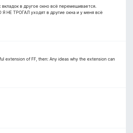
х вкладок в другое окно всё перемешивается.
 Я НЕ ТРОГАЛ уходят в другие окна и у меня всё
seful extension of FF, then: Any ideas why the extension can