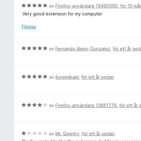
a
B
av
Firefox-användare 19490090
,
för 10 må
t
e
Very good extension for my computer
t
t
1
y
Flagga
a
g
v
s
5
a
B
av
Fernando Aleisy Gonzalez
,
för ett år se
t
e
t
t
5
y
a
g
B
av
ilovemikael
,
för ett år sedan
v
s
e
5
a
t
t
y
t
g
B
av
Firefox-användare 12881776
,
för ett år
5
s
e
a
a
t
v
t
y
5
t
g
B
av
Mr. Qwerky
,
för ett år sedan
5
s
e