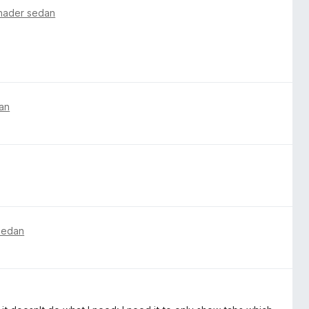
nader sedan
dan
 sedan