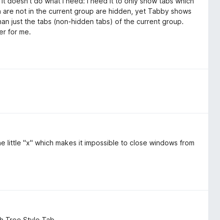
 it doesn't do what I need: I need it to only show tabs which
ch are not in the current group are hidden, yet Tabby shows
than just the tabs (non-hidden tabs) of the current group.
er for me.
e little "x" which makes it impossible to close windows from
th Tree Style Tab.