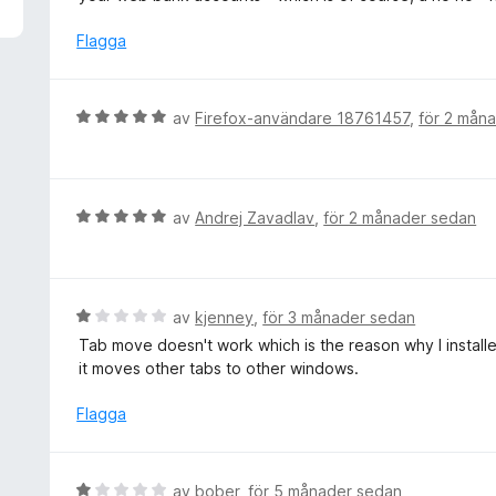
v
y
5
g
Flagga
s
a
t
B
av
Firefox-användare 18761457
,
för 2 mån
t
e
1
t
a
y
v
g
B
av
Andrej Zavadlav
,
för 2 månader sedan
5
s
e
a
t
t
y
t
g
B
av
kjenney
,
för 3 månader sedan
5
s
e
Tab move doesn't work which is the reason why I installed
a
a
t
it moves other tabs to other windows.
v
t
y
5
t
g
Flagga
5
s
a
a
v
t
B
av
bober
,
för 5 månader sedan
5