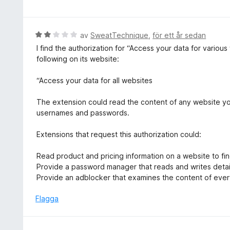
5
a
t
t
y
t
g
B
av
SweatTechnique
,
för ett år sedan
3
s
e
I find the authorization for “Access your data for variou
a
a
t
following on its website:
v
t
y
5
t
g
“Access your data for all websites
3
s
a
a
The extension could read the content of any website you 
v
t
usernames and passwords.
5
t
2
Extensions that request this authorization could:
a
v
Read product and pricing information on a website to fin
5
Provide a password manager that reads and writes deta
Provide an adblocker that examines the content of ever
Flagga