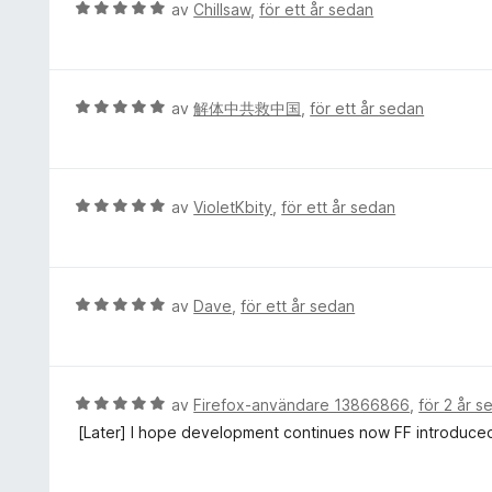
B
av
Chillsaw
,
för ett år sedan
e
t
y
g
B
av
解体中共救中国
,
för ett år sedan
s
e
a
t
t
y
t
g
B
av
VioletKbity
,
för ett år sedan
5
s
e
a
a
t
v
t
y
5
t
g
B
av
Dave
,
för ett år sedan
5
s
e
a
a
t
v
t
y
5
t
g
B
av
Firefox-användare 13866866
,
för 2 år s
5
s
e
[Later] I hope development continues now FF introduced 
a
a
t
v
t
y
5
t