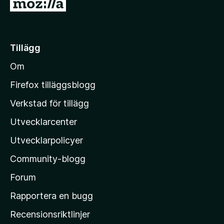
G
å
t
i
Tillägg
l
Om
l
M
Firefox tilläggsblogg
o
Verkstad för tillägg
z
Utvecklarcenter
i
l
Utvecklarpolicyer
l
Community-blogg
a
s
Forum
h
Rapportera en bugg
e
Recensionsriktlinjer
m