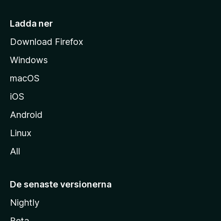
s
i
Ladda ner
d
Download Firefox
a
Windows
macOS
iOS
Android
Linux
All
De senaste versionerna
Nightly
Beta