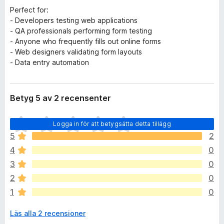
Perfect for:
- Developers testing web applications
- QA professionals performing form testing
- Anyone who frequently fills out online forms
- Web designers validating form layouts
- Data entry automation
Betyg 5 av 2 recensenter
D
Logga in för att betygsätta detta tillägg
e
5
2
t
4
0
f
i
3
0
n
2
0
n
1
0
s
i
Läs alla 2 recensioner
n