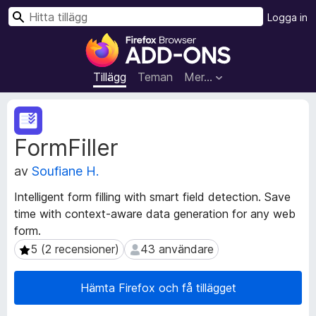
S
Logga in
ö
W
k
e
b
Tillägg
Teman
Mer…
b
l
M
ä
e
FormFiller
t
s
a
a
av
Soufiane H.
d
r
a
t
Intelligent form filling with smart field detection. Save
t
i
time with context-aware data generation for any web
a
l
form.
f
l
ö
5 (2 recensioner)
43 användare
5 (2 recensioner)
43 användare
r
ä
t
g
Hämta Firefox och få tillägget
i
g
l
f