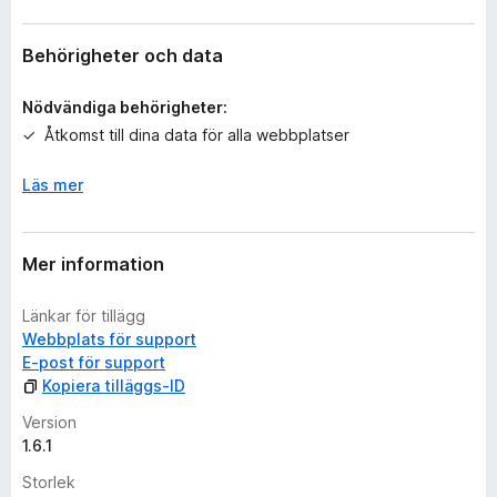
g
a
b
Behörigheter och data
e
t
Nödvändiga behörigheter:
y
Åtkomst till dina data för alla webbplatser
g
ä
Läs mer
n
Mer information
Länkar för tillägg
Webbplats för support
E-post för support
Kopiera tilläggs-ID
Version
1.6.1
Storlek