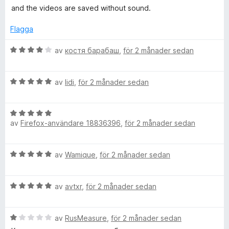
l
a
t
and the videos are saved without sound.
v
y
-
5
g
Flagga
s
i
a
B
av
костя барабаш
,
för 2 månader sedan
t
e
t
t
n
3
B
y
av
lidi
,
för 2 månader sedan
a
e
g
-
v
t
s
5
B
y
a
1
av
Firefox-användare 18836396
,
för 2 månader sedan
e
g
t
t
s
t
y
a
/
4
B
av
Wamique
,
för 2 månader sedan
g
t
a
e
s
t
v
y
t
a
5
5
B
y
av
avtxr
,
för 2 månader sedan
t
a
o
e
g
t
v
t
s
5
5
B
y
av
RusMeasure
,
för 2 månader sedan
a
u
a
e
g