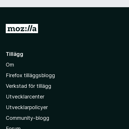
a
v
5
G
å
t
i
Tillägg
l
Om
l
M
Firefox tilläggsblogg
o
Verkstad för tillägg
z
Utvecklarcenter
i
l
Utvecklarpolicyer
l
Community-blogg
a
s
Forum