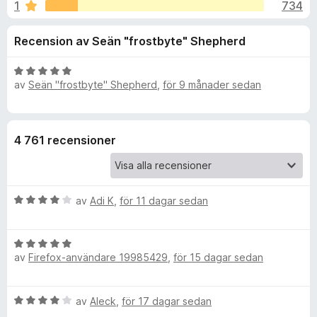
i
1
734
4
ö
,
r
o
Recension av Seän "frostbyte" Shepherd
1
F
a
i
n
v
B
r
av
Seän "frostbyte" Shepherd
,
för 9 månader sedan
5
e
e
e
t
f
y
g
o
r
4 761 recensioner
s
x
a
f
t
t
B
av
Adi K
,
för 11 dagar sedan
ö
5
e
a
t
v
r
B
y
5
av
Firefox-användare 19985429
,
för 15 dagar sedan
e
g
S
t
s
y
a
B
av
Aleck
,
för 17 dagar sedan
g
t
a
e