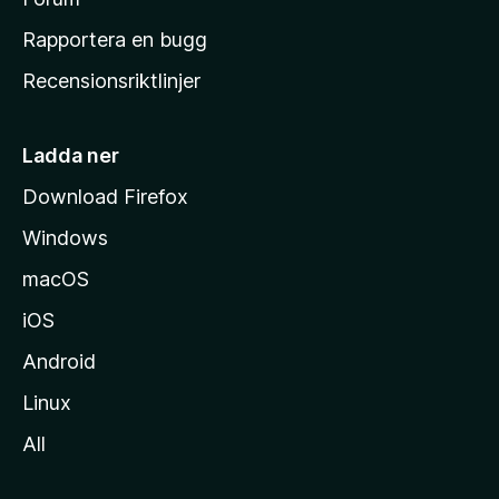
h
Rapportera en bugg
e
Recensionsriktlinjer
m
s
i
Ladda ner
d
Download Firefox
a
Windows
macOS
iOS
Android
Linux
All