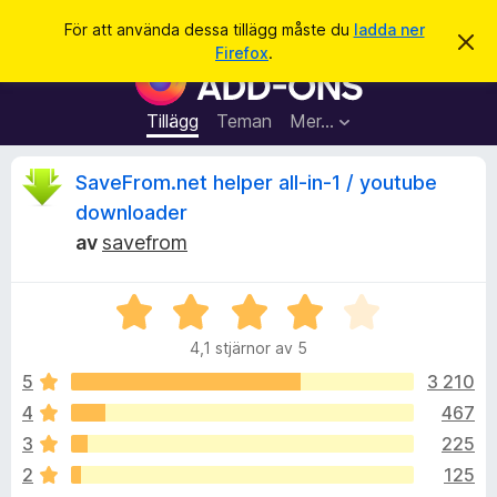
S
Logga in
För att använda dessa tillägg måste du
ladda ner
A
ö
Firefox
.
v
W
k
v
e
i
s
b
Tillägg
Teman
Mer…
a
b
d
e
l
R
SaveFrom.net helper all-in-1 / youtube
t
ä
t
downloader
a
s
e
m
av
savefrom
a
e
d
r
c
d
t
B
e
l
e
i
e
a
4,1 stjärnor av 5
t
l
n
y
d
5
3 210
l
n
e
g
ä
4
467
s
g
s
3
225
a
g
t
2
125
f
t