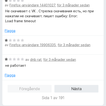
B
g
t
av
Firefox-användare 14401027
,
för 3 månader sedan
e
s
5
t
Не скачивает с VK . Стрелка скачивания есть, но при
a
a
y
нажатии не скачивает. пишет ошибку: Error:
t
v
g
Load frame timeout
t
5
s
1
a
Flagga
a
t
v
t
B
5
av
Firefox-användare 19906335
,
för 3 månader sedan
1
e
a
t
v
y
B
av
dnb rat
,
för 3 månader sedan
5
g
e
s
не работает
t
a
y
t
Flagga
g
t
s
1
Föregående
Nästa
a
a
t
v
Sida 1 av 191
t
5
1