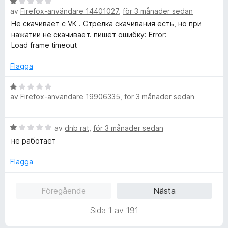
B
g
t
av
Firefox-användare 14401027
,
för 3 månader sedan
e
s
5
t
Не скачивает с VK . Стрелка скачивания есть, но при
a
a
y
нажатии не скачивает. пишет ошибку: Error:
t
v
g
Load frame timeout
t
5
s
1
a
Flagga
a
t
v
t
B
5
av
Firefox-användare 19906335
,
för 3 månader sedan
1
e
a
t
v
y
B
av
dnb rat
,
för 3 månader sedan
5
g
e
s
не работает
t
a
y
t
Flagga
g
t
s
1
Föregående
Nästa
a
a
t
v
Sida 1 av 191
t
5
1