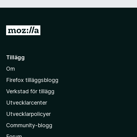
a
v
5
G
å
t
i
Tillägg
l
Om
l
M
Firefox tilläggsblogg
o
Verkstad för tillägg
z
Utvecklarcenter
i
l
Utvecklarpolicyer
l
Community-blogg
a
s
Forum