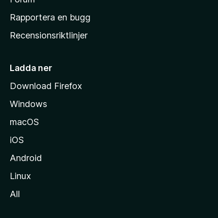
h
Rapportera en bugg
e
Recensionsriktlinjer
m
s
i
Ladda ner
d
Download Firefox
a
Windows
macOS
iOS
Android
Linux
All