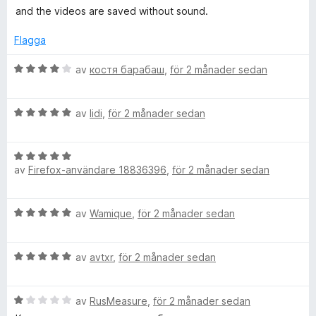
l
a
t
and the videos are saved without sound.
v
y
-
5
g
Flagga
s
i
a
B
av
костя барабаш
,
för 2 månader sedan
t
e
t
t
n
3
B
y
av
lidi
,
för 2 månader sedan
a
e
g
-
v
t
s
5
B
y
a
1
av
Firefox-användare 18836396
,
för 2 månader sedan
e
g
t
t
s
t
y
a
/
4
B
av
Wamique
,
för 2 månader sedan
g
t
a
e
s
t
v
y
t
a
5
5
B
y
av
avtxr
,
för 2 månader sedan
t
a
o
e
g
t
v
t
s
5
5
B
y
av
RusMeasure
,
för 2 månader sedan
a
u
a
e
g