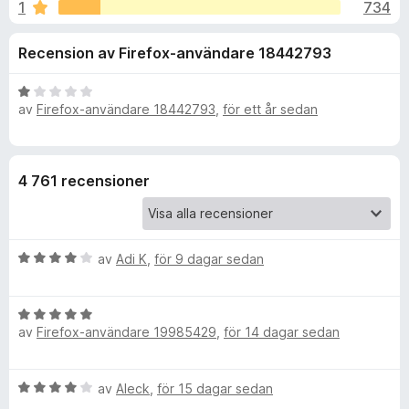
i
1
734
4
ö
,
r
o
Recension av Firefox-användare 18442793
1
F
a
i
n
v
B
r
av
Firefox-användare 18442793
,
för ett år sedan
5
e
e
e
t
f
y
g
o
r
4 761 recensioner
s
x
a
f
t
t
B
av
Adi K
,
för 9 dagar sedan
ö
1
e
a
t
v
r
B
y
5
av
Firefox-användare 19985429
,
för 14 dagar sedan
e
g
S
t
s
y
a
B
av
Aleck
,
för 15 dagar sedan
g
t
a
e