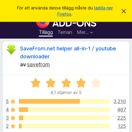
S
Logga in
För att använda dessa tillägg måste du
ladda ner
A
ö
Firefox
.
v
W
k
v
e
i
s
b
Tillägg
Teman
Mer…
a
b
d
e
l
R
SaveFrom.net helper all-in-1 / youtube
t
ä
t
downloader
a
s
e
m
av
savefrom
a
e
d
r
c
d
t
B
e
l
e
i
e
a
4,1 stjärnor av 5
t
l
n
y
d
5
3 210
l
n
e
g
ä
4
467
s
g
s
3
225
a
g
t
2
125
f
t