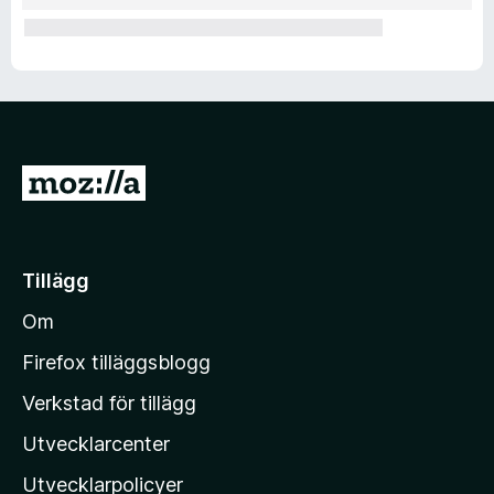
o
a
d
e
G
å
r
t
i
Tillägg
l
Om
l
M
Firefox tilläggsblogg
o
Verkstad för tillägg
z
Utvecklarcenter
i
l
Utvecklarpolicyer