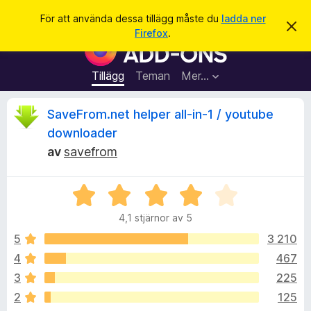
S
Logga in
För att använda dessa tillägg måste du
ladda ner
A
ö
Firefox
.
v
W
k
v
e
i
s
b
Tillägg
Teman
Mer…
a
b
d
e
l
R
SaveFrom.net helper all-in-1 / youtube
t
ä
t
downloader
a
s
e
m
av
savefrom
a
e
d
r
c
d
t
B
e
l
e
i
e
a
4,1 stjärnor av 5
t
l
n
y
d
5
3 210
l
n
e
g
ä
4
467
s
g
s
3
225
a
g
t
2
125
f
t