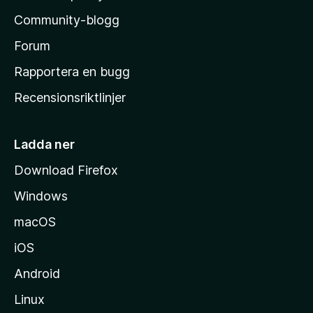
l
Community-blogg
a
s
Forum
h
Rapportera en bugg
e
Recensionsriktlinjer
m
s
i
Ladda ner
d
Download Firefox
a
Windows
macOS
iOS
Android
Linux