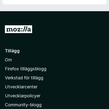
G
å
t
i
Tillägg
l
Om
l
M
Firefox tilläggsblogg
o
Verkstad för tillägg
z
Utvecklarcenter
i
l
Utvecklarpolicyer
l
Community-blogg
a