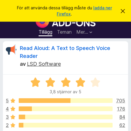
S
Logga in
För att använda dessa tillägg måste du
ladda ner
A
ö
Firefox
.
v
W
k
v
e
i
s
b
Tillägg
Teman
Mer…
a
b
d
e
l
R
Read Aloud: A Text to Speech Voice
t
ä
t
Reader
a
s
e
m
av
LSD Software
a
e
d
r
c
d
t
B
e
l
e
i
e
a
3,8 stjärnor av 5
t
l
n
y
d
5
705
l
n
e
g
ä
4
176
s
g
s
3
84
a
g
t
2
62
f
t