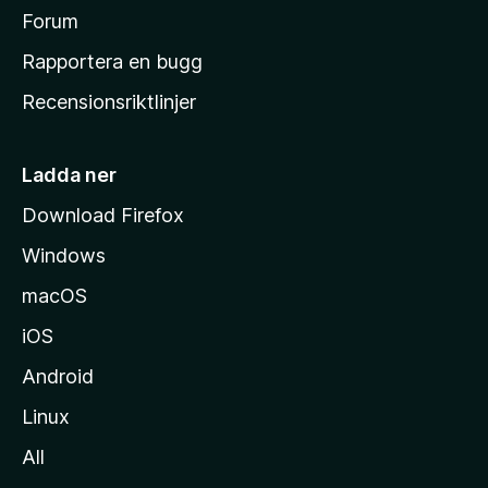
s
Forum
h
Rapportera en bugg
e
Recensionsriktlinjer
m
s
i
Ladda ner
d
Download Firefox
a
Windows
macOS
iOS
Android
Linux
All