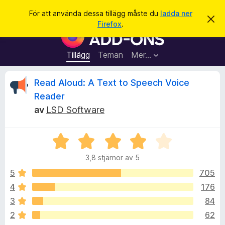
S
Logga in
För att använda dessa tillägg måste du
ladda ner
A
ö
Firefox
.
v
W
k
v
e
i
s
b
Tillägg
Teman
Mer…
a
b
d
e
l
R
Read Aloud: A Text to Speech Voice
t
ä
t
Reader
a
s
e
m
av
LSD Software
a
e
d
r
c
d
t
B
e
l
e
i
e
a
3,8 stjärnor av 5
t
l
n
y
d
5
705
l
n
e
g
ä
4
176
s
g
s
3
84
a
g
t
2
62
f
t