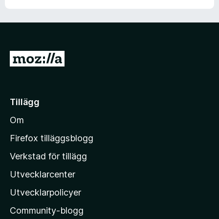
G
å
t
i
Tillägg
l
Om
l
M
Firefox tilläggsblogg
o
Verkstad för tillägg
z
Utvecklarcenter
i
l
Utvecklarpolicyer
l
Community-blogg
a