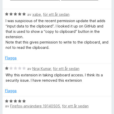
p
5
t
y
B
av
xabe
,
för ett år sedan
g
e
e
s
I was suspicious of the recent permission update that adds
t
a
“input data to the clipboard”. I looked it up on GitHub and
r
y
t
that is used to show a “copy to clipboard” button in the
g
t
extension.
T
s
1
Note that this gives permission to write to the clipboard, and
a
a
not to read the clipboard.
t
o
v
t
5
Flagga
5
o
a
B
av
Niraj Kumar
,
för ett år sedan
v
e
Why this extension in taking clipboard access. I think its a
l
5
t
security issue. I have removed this extension
y
s
g
Flagga
s
a
B
t
av
Firefox-användare 19140505
,
för ett år sedan
e
t
t