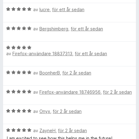
1
y
B
a
av
lucre
,
för ett år sedan
g
e
v
s
t
5
a
B
y
av
Bergshimberg
,
för ett år sedan
t
e
g
t
t
s
5
B
y
a
a
av
Firefox-användare 18837313
,
för ett år sedan
e
g
t
v
t
s
t
5
y
a
5
B
av
BoonherB
,
för 2 år sedan
g
t
a
e
s
t
v
t
a
5
5
B
y
av
Firefox-användare 18746956
,
för 2 år sedan
t
a
e
g
t
v
t
s
5
5
B
y
av
Onyx
,
för 2 år sedan
a
a
e
g
t
v
t
s
t
5
B
y
av
ZayneH
,
för 2 år sedan
a
5
e
g
t
a
I am excited to see how this helps me in the future!