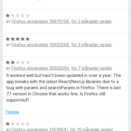
a
e
a
v
t
5
B
y
av
Firefox-användare 19970156
,
för 2 månader sedan
e
g
c
t
s
y
a
t
B
g
t
av
Firefox-användare 19953256
,
för 2 månader sedan
e
s
t
D
t
a
5
y
t
a
B
g
t
e
v
av
Firefox-användare 18503250
,
för 7 månader sedan
e
s
1
5
t
It worked well but hasn't been updated in over a year. The
a
a
v
y
app breaks with the latest React/Next.js libraries due to a
t
v
g
bug with params and searchParams in Firefox. There is last
t
5
e
s
7.1 version in Chrome that works fine. Is Firefox still
5
a
supported?
a
t
v
l
t
Flagga
5
2
o
a
B
av
Firefox-användare 12516041
,
för 10 månader sedan
v
e