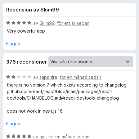
i
,
ö
Recension av Skim99
6
r
o
a
F
v
B
av
Skim99
,
för ett år sedan
i
n
5
e
Very powerful app
r
t
y
e
Flagga
e
g
f
s
o
r
376 recensioner
a
x
t
f
t
B
av
sapphire
,
för en månad sedan
5
e
there is no version 7 which exists according to changelog
a
ö
t
github.com/react/react/blob/main/packages/react-
v
y
devtools/CHANGELOG.md#react-devtools-changelog
5
g
r
s
does not work in next.js 16
a
R
t
Flagga
t
e
2
B
av
gia
,
för en månad sedan