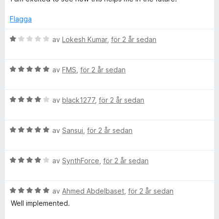
t
s
t
v
y
a
5
5
Flagga
g
t
a
s
t
v
B
av
Lokesh Kumar
,
för 2 år sedan
a
5
5
e
t
a
t
t
v
B
y
av
FMS
,
för 2 år sedan
5
5
e
g
a
t
s
v
B
y
av
black1277
,
för 2 år sedan
a
5
e
g
t
t
s
t
B
y
av
Sansui
,
för 2 år sedan
a
1
e
g
t
a
t
s
t
v
B
y
av
SynthForce
,
för 2 år sedan
a
5
5
e
g
t
a
t
s
t
v
B
y
av
Ahmed Abdelbaset
,
för 2 år sedan
a
4
5
e
g
t
a
Well implemented.
t
s
t
v