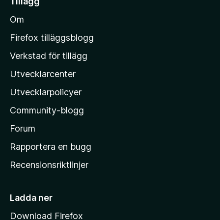
Tillägg
l
Om
l
M
Firefox tilläggsblogg
o
Verkstad för tillägg
z
Utvecklarcenter
i
l
Utvecklarpolicyer
l
Community-blogg
a
s
Forum
h
Rapportera en bugg
e
Recensionsriktlinjer
m
s
i
Ladda ner
d
Download Firefox