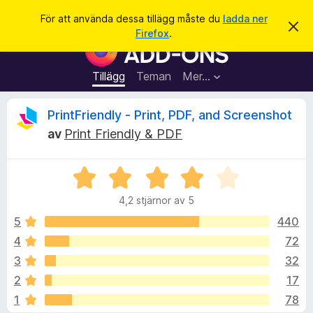
S
Logga in
För att använda dessa tillägg måste du
ladda ner
A
ö
Firefox
.
v
W
k
v
e
i
s
b
Tillägg
Teman
Mer…
a
b
d
e
l
R
PrintFriendly - Print, PDF, and Screenshot
t
ä
t
av
Print Friendly & PDF
a
s
e
m
a
e
d
B
r
c
d
e
t
e
4,2 stjärnor av 5
t
l
i
e
a
y
5
440
l
n
g
d
4
72
l
n
s
e
ä
3
32
a
g
t
s
2
17
t
g
1
78
4
f