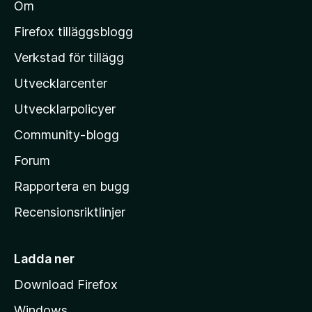
Om
l
M
Firefox tilläggsblogg
o
Verkstad för tillägg
z
Utvecklarcenter
i
l
Utvecklarpolicyer
l
Community-blogg
a
s
Forum
h
Rapportera en bugg
e
Recensionsriktlinjer
m
s
i
Ladda ner
d
Download Firefox
a
Windows