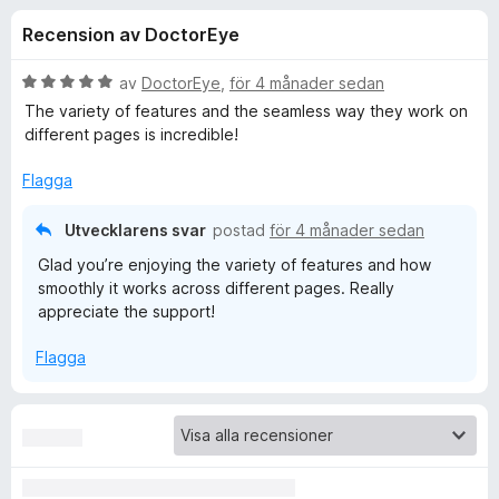
i
,
ö
Recension av DoctorEye
2
r
o
a
F
v
B
av
DoctorEye
,
för 4 månader sedan
i
n
5
e
The variety of features and the seamless way they work on
r
t
different pages is incredible!
y
e
e
g
f
Flagga
s
o
r
a
Utvecklarens svar
postad
för 4 månader sedan
x
t
Glad you’re enjoying the variety of features and how
f
t
smoothly it works across different pages. Really
5
appreciate the support!
a
ö
v
Flagga
5
r
P
r