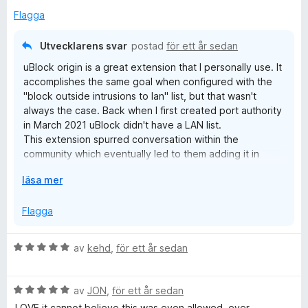
t
a
Flagga
t
v
5
5
Utvecklarens svar
postad
för ett år sedan
a
uBlock origin is a great extension that I personally use. It
v
accomplishes the same goal when configured with the
5
"block outside intrusions to lan" list, but that wasn't
always the case. Back when I first created port authority
in March 2021 uBlock didn't have a LAN list.
This extension spurred conversation within the
community which eventually led to them adding it in
November 2021, which I think is pretty cool!
F
läsa mer
https://github.com/uBlockOrigin/uAssets/commits/master/
ä
filters/lan-block.txt?
l
Flagga
after=8f1450b968e3f8eae79e9aec3f89474ea265bf86
l
+69
u
The benefit of port authority is the notifications and UI
B
av
kehd
,
för ett år sedan
t
surrounding which portscanning and lexisnexis requests
e
f
were blocked.
t
ö
B
y
av
JON
,
för ett år sedan
r
e
g
LOVE it cannot believe this was even allowed, ever.