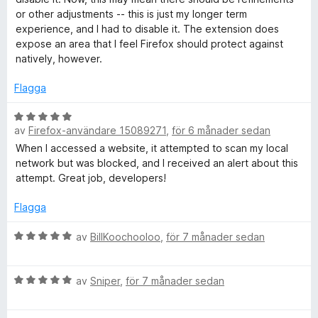
g
t
v
or other adjustments -- this is just my longer term
s
t
5
experience, and I had to disable it. The extension does
a
5
expose an area that I feel Firefox should protect against
t
a
natively, however.
t
v
2
5
Flagga
a
v
B
5
av
Firefox-användare 15089271
,
för 6 månader sedan
e
t
When I accessed a website, it attempted to scan my local
y
network but was blocked, and I received an alert about this
g
attempt. Great job, developers!
s
a
Flagga
t
t
B
av
BillKoochooloo
,
för 7 månader sedan
5
e
a
t
B
v
y
av
Sniper
,
för 7 månader sedan
e
5
g
t
s