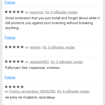
5
g
Flagga
s
r
a
B
av
superoci
,
för 3 månader sedan
t
e
Great extension that you just install and forget about while it
t
t
t
still protects you against port scanning without breaking
5
y
anything.
A
a
g
v
s
Flagga
u
5
a
t
B
av
nighter
,
för 3 månader sedan
t
e
t
5
t
a
B
y
av
weldash683
,
för 3 månader sedan
h
v
e
g
Работает без тормозов, отлично
5
t
s
o
y
a
Flagga
g
t
r
s
t
B
a
5
av
Firefox-användare 19830396
,
för 4 månader sedan
e
t
a
t
i
ни разу не подвело, красавцы
t
v
y