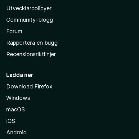
l
Utvecklarpolicyer
l
Community-blogg
a
s
Forum
h
Rapportera en bugg
e
Recensionsriktlinjer
m
s
i
Ladda ner
d
Download Firefox
a
Windows
macOS
iOS
Android