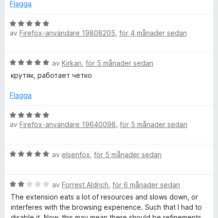
5
5
g
Flagga
t
a
s
v
a
B
y
5
av
Firefox-användare 19808205
,
för 4 månader sedan
t
e
t
t
5
y
B
av
Kirkan
,
för 5 månader sedan
a
g
e
v
s
крутяк, работает четко
t
5
a
y
t
Flagga
g
t
s
B
5
a
av
Firefox-användare 19640098
,
för 5 månader sedan
e
a
t
t
v
t
y
5
B
5
av
elsenfox
,
för 5 månader sedan
g
e
a
s
t
v
a
B
y
av
Forrest Aldrich
,
för 6 månader sedan
5
t
e
g
t
The extension eats a lot of resources and slows down, or
t
s
5
interferes with the browsing experience. Such that I had to
y
a
a
disable it. Now, this may mean there should be refinements