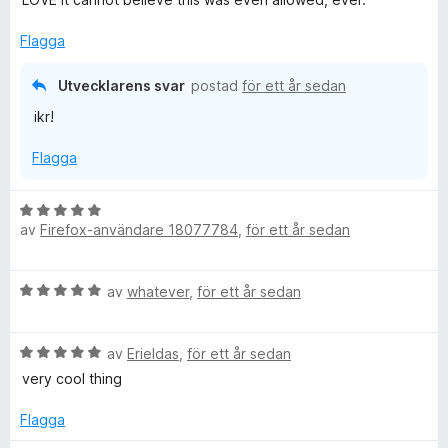
a
t
s
t
y
a
Flagga
t
g
t
s
t
Utvecklarens svar
postad
för ett år sedan
a
5
ikr!
t
a
t
v
Flagga
5
5
a
v
B
5
av
Firefox-användare 18077784
,
för ett år sedan
e
t
y
B
av
whatever
,
för ett år sedan
g
e
s
t
a
B
y
av
Erieldas
,
för ett år sedan
t
e
g
t
very cool thing
t
s
5
y
a
Flagga
a
g
t
v