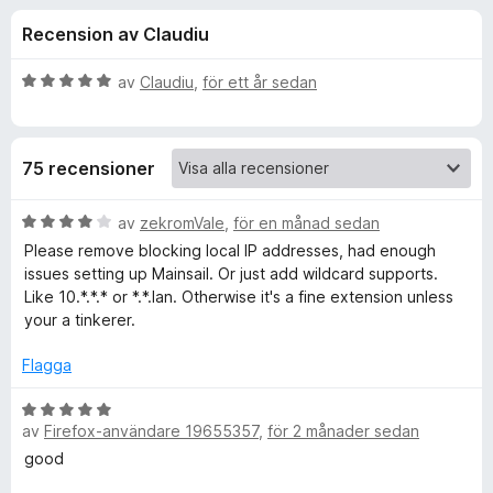
i
,
ö
Recension av Claudiu
6
r
o
a
F
v
B
av
Claudiu
,
för ett år sedan
i
n
5
e
r
t
y
e
e
75 recensioner
g
f
s
o
r
a
B
av
zekromVale
,
för en månad sedan
x
t
e
Please remove blocking local IP addresses, had enough
f
t
t
issues setting up Mainsail. Or just add wildcard supports.
5
y
Like 10.*.*.* or *.*.lan. Otherwise it's a fine extension unless
a
g
ö
your a tinkerer.
v
s
5
a
Flagga
r
t
t
B
P
4
av
Firefox-användare 19655357
,
för 2 månader sedan
e
a
t
good
o
v
y