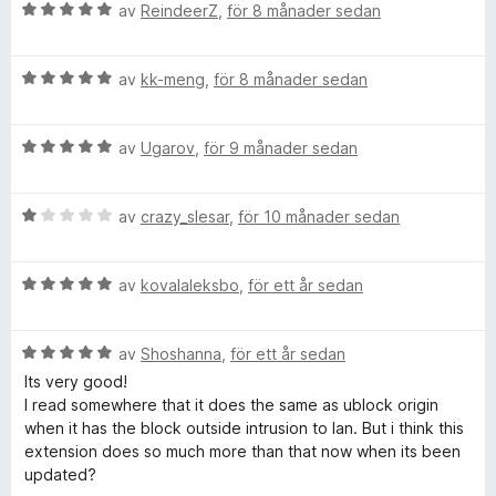
B
y
av
ReindeerZ
,
för 8 månader sedan
a
e
g
t
t
s
t
B
y
av
kk-meng
,
för 8 månader sedan
a
5
e
g
t
a
t
s
t
v
B
y
av
Ugarov
,
för 9 månader sedan
a
5
5
e
g
t
a
t
s
t
v
B
y
av
crazy_slesar
,
för 10 månader sedan
a
5
5
e
g
t
a
t
s
t
v
B
y
av
kovalaleksbo
,
för ett år sedan
a
5
5
e
g
t
a
t
s
t
v
B
y
av
Shoshanna
,
för ett år sedan
a
5
5
e
g
t
a
Its very good!
t
s
t
v
I read somewhere that it does the same as ublock origin
y
a
1
5
when it has the block outside intrusion to lan. But i think this
g
t
a
extension does so much more than that now when its been
s
t
v
updated?
a
5
5