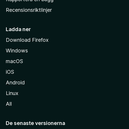
e
Recensionsriktlinjer
m
s
i
Ladda ner
d
Download Firefox
a
Windows
macOS
iOS
Android
Linux
All
De senaste versionerna