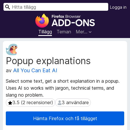
S
Logga in
ö
W
k
e
b
Tillägg
Teman
Mer…
b
l
M
ä
e
Popup explanations
t
s
a
a
av
All You Can Eat AI
d
r
a
t
Select some text, get a short explanation in a popup.
t
i
Uses AI so works with jargon, technical terms, and
a
l
slang no problem.
f
l
ö
3.5 (2 recensioner)
3 användare
3.5 (2 recensioner)
3 användare
r
ä
t
g
Hämta Firefox och få tillägget
i
g
l
f