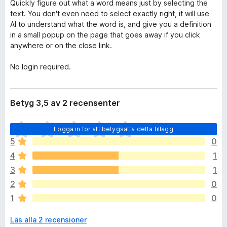
Quickly figure out what a word means just by selecting the
text. You don't even need to select exactly right, it will use
AI to understand what the word is, and give you a definition
in a small popup on the page that goes away if you click
anywhere or on the close link.
No login required.
Betyg 3,5 av 2 recensenter
D
Logga in för att betygsätta detta tillägg
e
5
0
t
4
1
f
i
3
1
n
2
0
n
1
0
s
i
Läs alla 2 recensioner
n