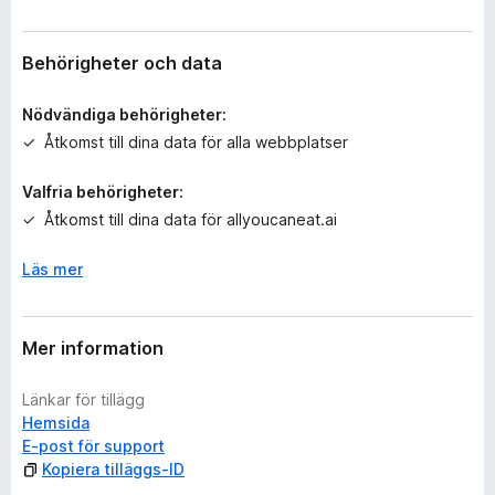
g
a
b
Behörigheter och data
e
t
Nödvändiga behörigheter:
y
Åtkomst till dina data för alla webbplatser
g
ä
Valfria behörigheter:
n
Åtkomst till dina data för allyoucaneat.ai
Läs mer
Mer information
Länkar för tillägg
Hemsida
E-post för support
Kopiera tilläggs-ID