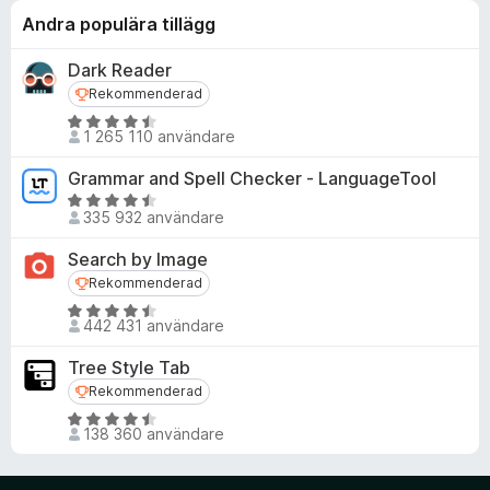
Andra populära tillägg
Dark Reader
Rekommenderad
Rekommenderad
B
1 265 110 användare
e
t
Grammar and Spell Checker - LanguageTool
y
B
g
335 932 användare
e
s
t
Search by Image
a
y
Rekommenderad
Rekommenderad
t
g
t
B
s
442 431 användare
4
e
a
,
t
t
Tree Style Tab
5
y
t
Rekommenderad
Rekommenderad
a
g
4
B
v
s
,
138 360 användare
e
5
a
5
t
t
a