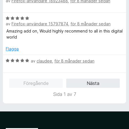
av
Firefox-användare 18923488
,
för 8 månader sedan
e
s
t
t
a
5
y
t
a
B
g
t
v
av
Firefox-användare 15797874
,
för 8 månader sedan
e
s
5
5
t
Amazing add on, Would highly recommend to all in this digital
a
a
y
world
t
v
g
t
5
s
Flagga
5
a
a
t
B
av
claudee
,
för 8 månader sedan
v
t
e
5
5
t
a
y
Föregående
Nästa
v
g
5
s
Sida 1 av 7
a
t
t
5
a
v