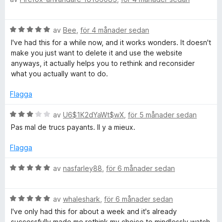
e
5
5
t
r
a
y
B
v
av
Bee
,
för 4 månader sedan
g
e
e
5
s
I've had this for a while now, and it works wonders. It doesn't
t
a
make you just want to delete it and use the website
y
e
t
anyways, it actually helps you to rethink and reconsider
g
t
what you actually want to do.
s
4
n
a
a
Flagga
t
v
T
t
B
5
av
U6$1K2dYaWt$wX
,
för 5 månader sedan
5
e
Pas mal de trucs payants. Il y a mieux.
a
i
t
v
y
Flagga
5
g
m
s
B
av
nasfarley88
,
för 6 månader sedan
a
e
e
t
t
t
B
y
av
whaleshark
,
för 6 månader sedan
3
e
g
I've only had this for about a week and it's already
a
t
s
successfully made me rethink my choice to mindlessly watch