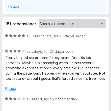
Flagga
e
s
151 recensioner
e
B
av
CurrentDate
,
för 20 dagar sedan
e
c
t
B
y
av
saloyu
,
för 23 dagar sedan
|
e
g
Really helped me prepare for my exam. Does its job
t
s
correctly. Maybe a bit annoying when it starts several
y
W
a
breathing exercises at once every time the URL changes
g
t
during the page load. Happens when you visit YouTube. Not
s
t
too feature-rich but I guess that's forced since it's freemium.
e
a
5
t
a
Flagga
b
t
v
4
5
B
av
julisod
,
för en månad sedan
s
a
e
v
t