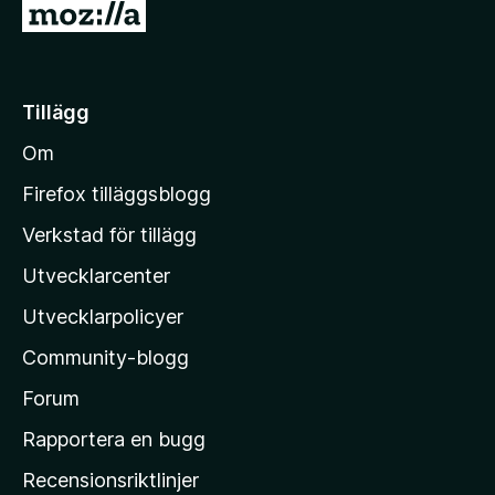
G
5
å
t
i
Tillägg
l
Om
l
M
Firefox tilläggsblogg
o
Verkstad för tillägg
z
Utvecklarcenter
i
l
Utvecklarpolicyer
l
Community-blogg
a
s
Forum
h
Rapportera en bugg
e
Recensionsriktlinjer
m