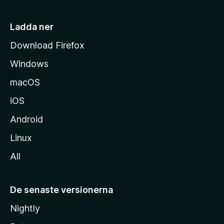
s
i
Ladda ner
d
Download Firefox
a
Windows
macOS
iOS
Android
Linux
All
De senaste versionerna
Nightly