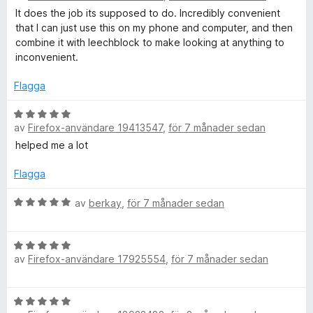
t
s
It does the job its supposed to do. Incredibly convenient
y
a
that I can just use this on my phone and computer, and then
g
t
combine it with leechblock to make looking at anything to
s
t
inconvenient.
a
5
t
a
Flagga
t
v
5
B
5
av
Firefox-användare 19413547
,
för 7 månader sedan
a
e
v
t
helped me a lot
5
y
g
Flagga
s
a
B
av
berkay
,
för 7 månader sedan
t
e
t
t
B
5
y
av
Firefox-användare 17925554
,
för 7 månader sedan
e
a
g
t
v
s
y
5
a
B
g
t