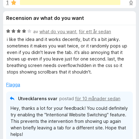
i
1
0
4
ö
,
r
o
Recension av what do you want
8
F
a
i
n
v
B
av
what do you want
,
för ett år sedan
r
5
e
i like the idea and it works decently, but it's a bit janky.
e
e
t
sometimes it makes you wait twice, or it randomly pops up
f
y
even if you didn't leave the tab. it's also annoying that it
g
o
shows up even if you leave just for one second. last, the
r
s
x
breathing screen needs overflow:hidden in the css so it
a
stops showing scrollbars that it shouldn't.
f
t
t
Flagga
ö
4
a
Utvecklarens svar
postad
för 10 månader sedan
v
r
Hey, thanks a lot for your feedback! You could definitely
5
try enabling the "Intentional Website Switching" feature.
o
This prevents the intervention from showing up again
when briefly leaving a tab for a different site. Hope that
n
helps!