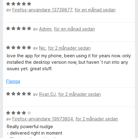
5
B
y
i
av
Firefox-användare 13739877
,
för en månad sedan
e
g
t
s
t
y
a
B
av
Adrimi
,
för en månad sedan
g
t
e
e
s
t
t
a
3
B
y
av
Nic
,
för 2 månader sedan
B
t
a
e
g
t
love the app for my phone, been using it for years now. only
v
t
s
5
installed the desktop version now, but haven´t run into any
5
l
y
a
a
issues yet. great stuff.
g
t
v
o
s
t
Flagga
5
a
5
t
c
a
B
av
Ryan DJ
,
för 2 månader sedan
t
v
e
5
5
t
k
a
B
y
v
av
Firefox-användare 19973804
,
för 2 månader sedan
e
g
e
5
t
s
Really powerful nudge
y
a
- delivered right in moment