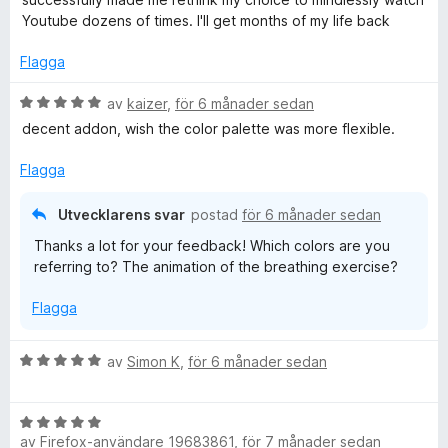
v
y
a
Youtube dozens of times. I'll get months of my life back
5
g
t
s
t
Flagga
a
5
t
a
B
av
kaizer
,
för 6 månader sedan
t
v
e
decent addon, wish the color palette was more flexible.
5
5
t
a
y
Flagga
v
g
5
s
Utvecklarens svar
postad
för 6 månader sedan
a
Thanks a lot for your feedback! Which colors are you
t
referring to? The animation of the breathing exercise?
t
5
Flagga
a
v
5
B
av
Simon K
,
för 6 månader sedan
e
t
B
y
av
Firefox-användare 19683861
,
för 7 månader sedan
e
g