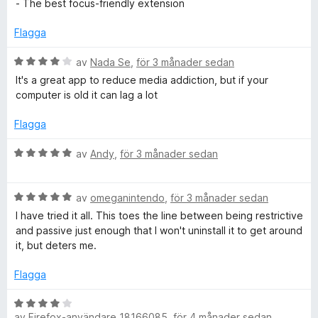
r
g
t
- The best focus-friendly extension
s
t
a
5
Flagga
,
t
a
t
B
v
av
Nada Se
,
för 3 månader sedan
F
4
e
5
It's a great app to reduce media addiction, but if your
a
t
computer is old it can lag a lot
o
v
y
5
g
Flagga
c
s
a
B
av
Andy
,
för 3 månader sedan
t
e
u
t
t
4
B
y
av
omeganintendo
,
för 3 månader sedan
s
a
e
g
I have tried it all. This toes the line between being restrictive
v
t
s
and passive just enough that I won't uninstall it to get around
,
5
y
a
it, but deters me.
g
t
S
s
t
Flagga
a
5
t
a
B
c
t
v
av
Firefox-användare 18166085
,
för 4 månader sedan