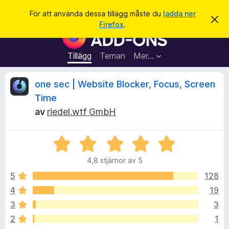
S
Logga in
För att använda dessa tillägg måste du
ladda ner
A
ö
Firefox
.
v
W
k
v
e
i
s
b
Tillägg
Teman
Mer…
a
b
d
e
l
R
one sec | Website Blocker, Focus, Screen
t
ä
t
Time
a
s
e
m
av
riedel.wtf GmbH
a
e
d
r
c
d
t
B
e
l
e
i
e
a
4,8 stjärnor av 5
t
l
n
y
d
5
128
l
n
e
g
ä
4
19
s
g
s
3
3
a
g
t
2
1
f
t