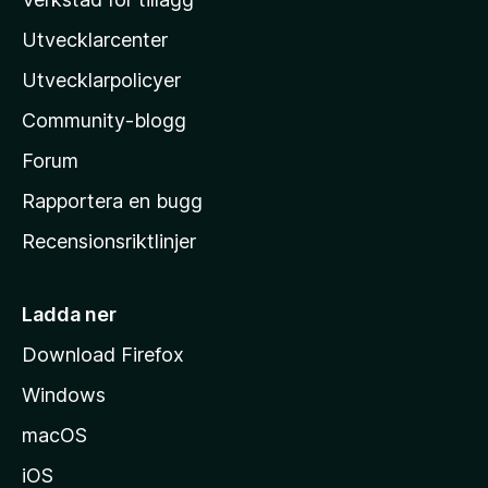
z
Utvecklarcenter
i
l
Utvecklarpolicyer
l
Community-blogg
a
s
Forum
h
Rapportera en bugg
e
Recensionsriktlinjer
m
s
i
Ladda ner
d
Download Firefox
a
Windows
macOS
iOS