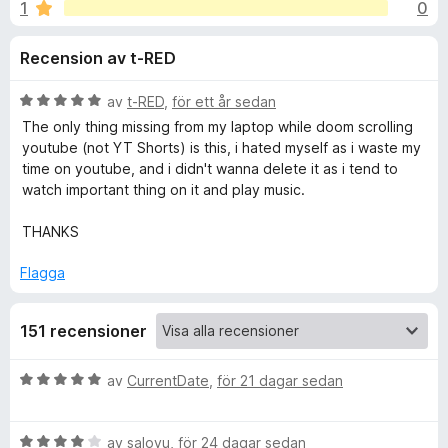
i
1
0
4
ö
,
r
o
Recension av t-RED
8
F
a
i
n
v
B
av
t-RED
,
för ett år sedan
r
5
e
The only thing missing from my laptop while doom scrolling
e
e
t
youtube (not YT Shorts) is this, i hated myself as i waste my
f
y
time on youtube, and i didn't wanna delete it as i tend to
g
o
watch important thing on it and play music.
r
s
x
a
THANKS
f
t
t
Flagga
ö
5
a
151 recensioner
v
r
5
B
av
CurrentDate
,
för 21 dagar sedan
o
e
t
n
B
y
av
saloyu
,
för 24 dagar sedan