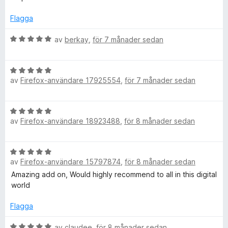
5
y
g
Flagga
s
a
B
av
berkay
,
för 7 månader sedan
t
e
t
t
B
5
y
av
Firefox-användare 17925554
,
för 7 månader sedan
e
a
g
t
v
s
y
5
a
B
g
t
av
Firefox-användare 18923488
,
för 8 månader sedan
e
s
t
t
a
5
y
t
a
B
g
t
v
av
Firefox-användare 15797874
,
för 8 månader sedan
e
s
5
5
t
Amazing add on, Would highly recommend to all in this digital
a
a
y
world
t
v
g
t
5
s
Flagga
5
a
a
t
B
av
claudee
,
för 8 månader sedan