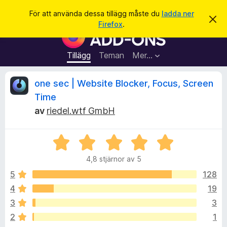
S
Logga in
För att använda dessa tillägg måste du
ladda ner
A
ö
Firefox
.
v
W
k
v
e
i
s
b
Tillägg
Teman
Mer…
a
b
d
e
l
R
one sec | Website Blocker, Focus, Screen
t
ä
t
Time
a
s
e
m
av
riedel.wtf GmbH
a
e
d
r
c
d
t
B
e
l
e
i
e
a
4,8 stjärnor av 5
t
l
n
y
d
5
128
l
n
e
g
ä
4
19
s
g
s
3
3
a
g
t
2
1
f
t