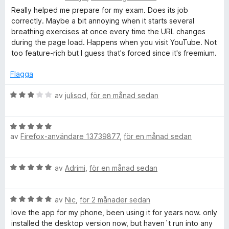
e
g
Really helped me prepare for my exam. Does its job
e
t
s
correctly. Maybe a bit annoying when it starts several
y
a
breathing exercises at once every time the URL changes
g
s
t
during the page load. Happens when you visit YouTube. Not
s
t
too feature-rich but I guess that's forced since it's freemium.
a
5
e
t
a
Flagga
t
v
c
4
5
B
av
julisod
,
för en månad sedan
a
e
|
v
t
5
B
y
av
Firefox-användare 13739877
,
för en månad sedan
e
g
W
t
s
y
a
e
B
av
Adrimi
,
för en månad sedan
g
t
e
s
t
b
t
a
3
B
y
av
Nic
,
för 2 månader sedan
t
a
e
g
s
t
love the app for my phone, been using it for years now. only
v
t
s
5
installed the desktop version now, but haven´t run into any
5