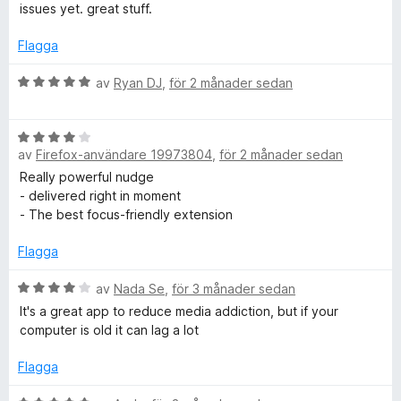
y
a
a
issues yet. great stuff.
i
g
t
v
s
t
Flagga
5
t
a
5
t
a
B
av
Ryan DJ
,
för 2 månader sedan
t
e
v
e
5
5
t
a
B
y
B
v
av
Firefox-användare 19973804
,
för 2 månader sedan
e
g
5
t
s
Really powerful nudge
l
y
a
- delivered right in moment
g
t
- The best focus-friendly extension
o
s
t
a
5
Flagga
t
a
c
t
B
v
av
Nada Se
,
för 3 månader sedan
4
e
5
It's a great app to reduce media addiction, but if your
k
a
t
computer is old it can lag a lot
v
y
e
5
g
Flagga
s
a