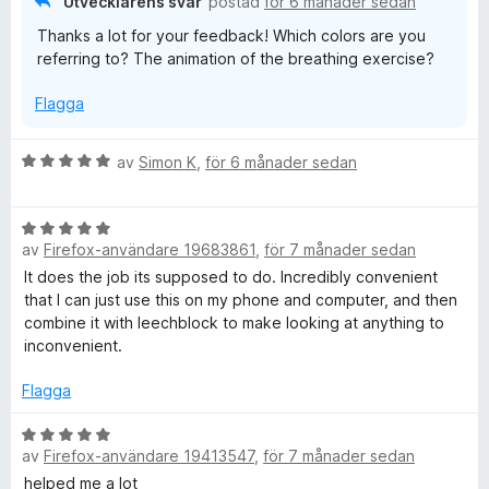
Utvecklarens svar
postad
för 6 månader sedan
a
Thanks a lot for your feedback! Which colors are you
t
referring to? The animation of the breathing exercise?
t
5
Flagga
a
v
5
B
av
Simon K
,
för 6 månader sedan
e
t
B
y
av
Firefox-användare 19683861
,
för 7 månader sedan
e
g
t
s
It does the job its supposed to do. Incredibly convenient
y
a
that I can just use this on my phone and computer, and then
g
t
combine it with leechblock to make looking at anything to
s
t
inconvenient.
a
5
t
a
Flagga
t
v
5
B
5
av
Firefox-användare 19413547
,
för 7 månader sedan
a
e
v
t
helped me a lot