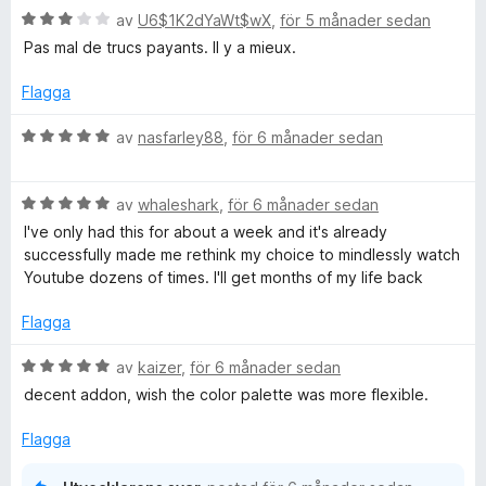
t
B
5
av
U6$1K2dYaWt$wX
,
för 5 månader sedan
r
5
e
Pas mal de trucs payants. Il y a mieux.
a
t
v
e
y
Flagga
5
g
s
B
e
av
nasfarley88
,
för 6 månader sedan
a
e
t
t
n
t
B
y
av
whaleshark
,
för 6 månader sedan
3
e
g
I've only had this for about a week and it's already
T
a
t
s
successfully made me rethink my choice to mindlessly watch
v
y
a
Youtube dozens of times. I'll get months of my life back
5
i
g
t
s
t
Flagga
a
5
m
t
a
B
av
kaizer
,
för 6 månader sedan
t
v
e
decent addon, wish the color palette was more flexible.
e
5
5
t
a
y
Flagga
v
g
5
s