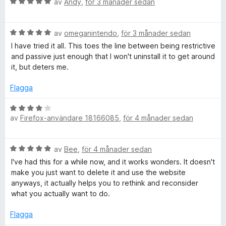
r
B
av
Andy
,
för 3 månader sedan
t
e
t
t
,
4
B
y
av
omeganintendo
,
för 3 månader sedan
a
e
g
I have tried it all. This toes the line between being restrictive
F
v
t
s
and passive just enough that I won't uninstall it to get around
5
y
a
it, but deters me.
o
g
t
s
t
Flagga
c
a
5
t
a
B
t
v
av
Firefox-användare 18166085
,
för 4 månader sedan
e
u
5
5
t
a
y
s
B
v
av
Bee
,
för 4 månader sedan
g
e
5
s
I've had this for a while now, and it works wonders. It doesn't
,
t
a
make you just want to delete it and use the website
y
t
anyways, it actually helps you to rethink and reconsider
g
S
t
what you actually want to do.
s
4
a
a
Flagga
c
t
v