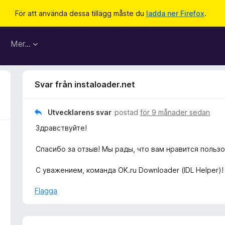
För att använda dessa tillägg måste du
ladda ner Firefox
.
Mer…
Svar från instaloader.net
Utvecklarens svar
postad
för 9 månader sedan
Здравствуйте!
Спасибо за отзыв! Мы рады, что вам нравится поль
С уважением, команда OK.ru Downloader (IDL Helper)!
Flagga