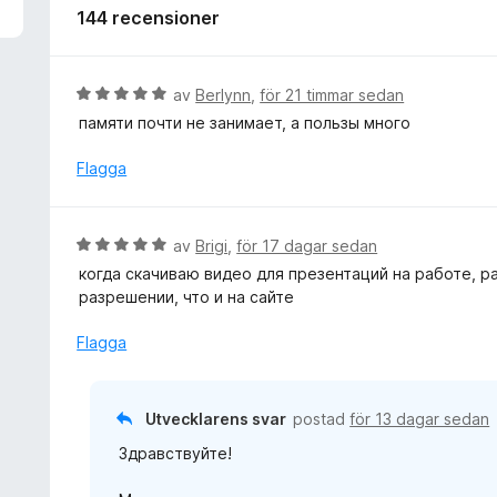
144 recensioner
B
av
Berlynn
,
för 21 timmar sedan
e
памяти почти не занимает, а пользы много
t
y
Flagga
g
s
a
B
av
Brigi
,
för 17 dagar sedan
t
e
когда скачиваю видео для презентаций на работе, р
t
t
разрешении, что и на сайте
5
y
a
g
Flagga
v
s
5
a
t
Utvecklarens svar
postad
för 13 dagar sedan
t
Здравствуйте!
5
a