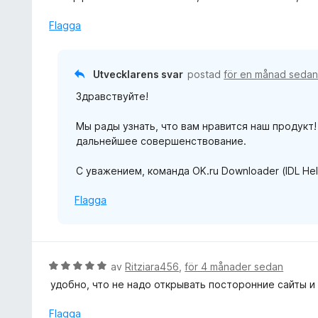
t
y
Flagga
g
s
a
Utvecklarens svar
postad
för en månad seda
t
Здравствуйте!
t
5
Мы рады узнать, что вам нравится наш продукт
a
дальнейшее совершенствование.
v
5
С уважением, команда OK.ru Downloader (IDL Hel
Flagga
B
av
Ritziara456
,
för 4 månader sedan
e
удобно, что не надо открывать посторонние сайты и
t
y
Flagga