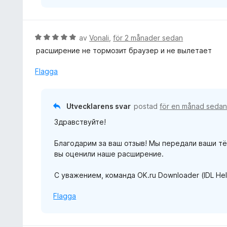
B
av
Vonali
,
för 2 månader sedan
e
расширение не тормозит браузер и не вылетает
t
y
Flagga
g
s
a
Utvecklarens svar
postad
för en månad seda
t
Здравствуйте!
t
5
Благодарим за ваш отзыв! Мы передали ваши тё
a
вы оценили наше расширение.
v
5
С уважением, команда OK.ru Downloader (IDL Hel
Flagga