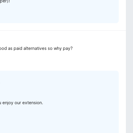
per)!
 good as paid alternatives so why pay?
n
 enjoy our extension.
!