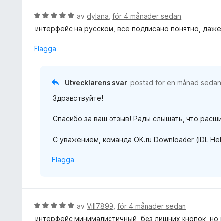
B
av
dylana
,
för 4 månader sedan
e
интерфейс на русском, всё подписано понятно, даже
t
y
Flagga
g
s
a
Utvecklarens svar
postad
för en månad seda
t
Здравствуйте!
t
5
Спасибо за ваш отзыв! Рады слышать, что расш
a
v
С уважением, команда OK.ru Downloader (IDL Hel
5
Flagga
B
av
Vill7899
,
för 4 månader sedan
e
интерфейс минималистичный, без лишних кнопок, но