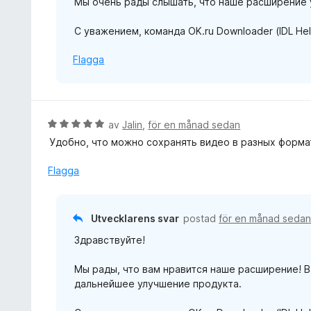
Мы очень рады слышать, что наше расширение 
v
5
С уважением, команда OK.ru Downloader (IDL Hel
Flagga
B
av
Jalin
,
för en månad sedan
e
Удобно, что можно сохранять видео в разных форма
t
y
Flagga
g
s
a
Utvecklarens svar
postad
för en månad seda
t
Здравствуйте!
t
5
Мы рады, что вам нравится наше расширение! 
a
дальнейшее улучшение продукта.
v
5