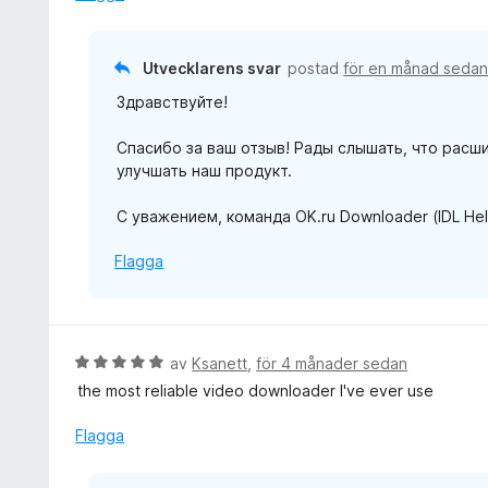
g
s
a
Utvecklarens svar
postad
för en månad seda
t
Здравствуйте!
t
5
Спасибо за ваш отзыв! Рады слышать, что расш
a
улучшать наш продукт.
v
5
С уважением, команда OK.ru Downloader (IDL Hel
Flagga
B
av
Ksanett
,
för 4 månader sedan
e
the most reliable video downloader I've ever use
t
y
Flagga
g
s