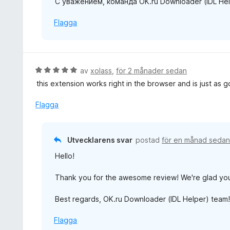
С уважением, команда OK.ru Downloader (IDL Hel
Flagga
B
av
xolass
,
för 2 månader sedan
e
this extension works right in the browser and is just as
t
y
Flagga
g
s
a
Utvecklarens svar
postad
för en månad seda
t
Hello!
t
5
Thank you for the awesome review! We're glad you
a
v
Best regards, OK.ru Downloader (IDL Helper) team
5
Flagga