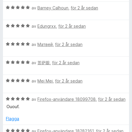
t
s
t
v
O
B
y
av
Barney Calhoun
,
för 2 år sedan
a
5
5
e
g
t
a
m
t
s
t
v
B
y
av
Edungrxx
,
för 2 år sedan
a
2
5
e
g
e
t
a
t
s
t
v
B
y
av
Матвей
,
för 2 år sedan
a
4
5
g
e
g
t
a
t
s
t
v
a
B
y
av
菩萨眼
,
för 2 år sedan
a
5
5
e
g
t
a
t
C
s
t
v
B
y
av
Mei Mei
,
för 2 år sedan
a
5
5
e
g
t
a
l
t
s
t
v
B
y
av
Firefox-användare 18099708
,
för 2 år sedan
a
5
5
e
e
g
t
a
Ououf.
t
s
t
v
a
y
a
5
5
Flagga
g
t
a
s
t
v
B
av
Firefox-användare 18282161
,
för 2 år sedan