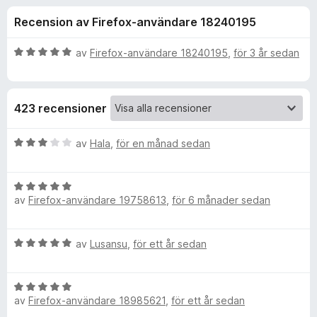
i
,
ö
Recension av Firefox-användare 18240195
7
r
o
a
F
v
B
av
Firefox-användare 18240195
,
för 3 år sedan
i
n
5
e
r
t
y
e
e
423 recensioner
g
f
s
o
r
a
B
av
Hala
,
för en månad sedan
x
t
e
f
t
t
5
B
y
av
Firefox-användare 19758613
,
för 6 månader sedan
a
e
g
ö
v
t
s
5
y
a
r
B
av
Lusansu
,
för ett år sedan
g
t
e
s
t
M
t
a
3
B
y
t
a
av
Firefox-användare 18985621
,
för ett år sedan
e
g
i
t
v
t