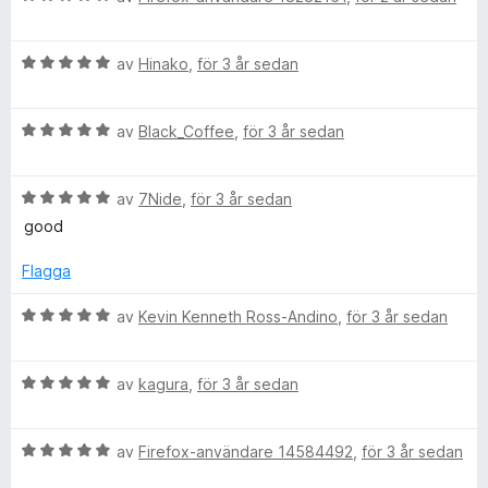
n
a
5
5
e
t
a
t
t
v
B
y
av
Hinako
,
för 3 år sedan
5
5
e
g
a
t
s
v
B
y
av
Black_Coffee
,
för 3 år sedan
a
5
e
g
t
t
s
t
B
y
av
7Nide
,
för 3 år sedan
a
5
e
g
t
a
good
t
s
t
v
y
a
5
5
Flagga
g
t
a
s
t
v
B
av
Kevin Kenneth Ross-Andino
,
för 3 år sedan
a
5
5
e
t
a
t
t
v
B
y
av
kagura
,
för 3 år sedan
5
5
e
g
a
t
s
v
B
y
av
Firefox-användare 14584492
,
för 3 år sedan
a
5
e
g
t