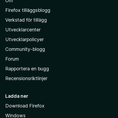
Om
l
M
Firefox tilläggsblogg
o
Verkstad för tillägg
z
Utvecklarcenter
i
l
Utvecklarpolicyer
l
Community-blogg
a
s
Forum
h
Rapportera en bugg
e
Recensionsriktlinjer
m
s
i
Ladda ner
d
Download Firefox
a
Windows