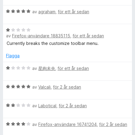
s
5
5
y
a
a
k
B
av
agraham
,
för ett år sedan
g
t
v
e
s
t
5
u
t
a
5
B
y
t
a
av
Firefox-användare 18835115
,
för ett år sedan
e
g
t
H
v
t
s
Currently breaks the customize toolbar menu.
5
5
y
a
a
a
g
t
Flagga
v
s
t
5
t
a
B
5
av
星絢未央
,
för ett år sedan
t
e
a
t
t
v
s
B
1
y
av
Valcali
,
för 2 år sedan
5
e
a
g
u
t
v
s
B
y
av
Labotical
,
för 2 år sedan
5
a
n
e
g
t
t
s
t
B
y
av
Firefox-användare 16741204
,
för 2 år sedan
a
e
1
e
g
t
a