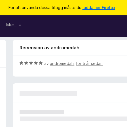
För att använda dessa tillägg måste du
ladda ner Firefox
.
Mer…
Recension av andromedah
B
av
andromedah
,
för 5 år sedan
e
t
y
g
s
a
t
t
5
a