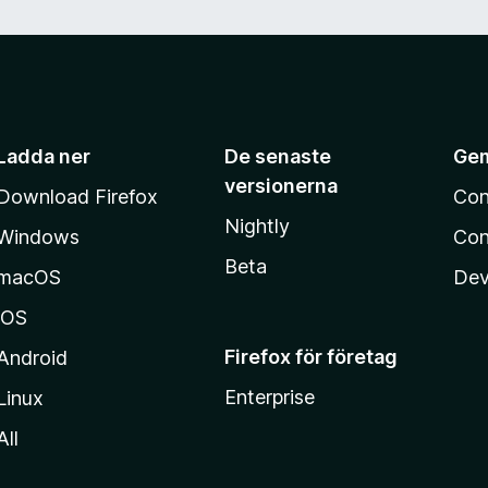
Ladda ner
De senaste
Ge
versionerna
Download Firefox
Con
Nightly
Windows
Con
Beta
macOS
Dev
iOS
Firefox för företag
Android
Enterprise
Linux
All