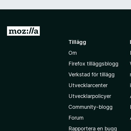
G
å
Tillägg
t
Om
i
l
Firefox tilläggsblogg
l
Verkstad för tillägg
M
o
Utvecklarcenter
z
Utvecklarpolicyer
i
Community-blogg
l
l
Forum
a
Rapportera en bugg