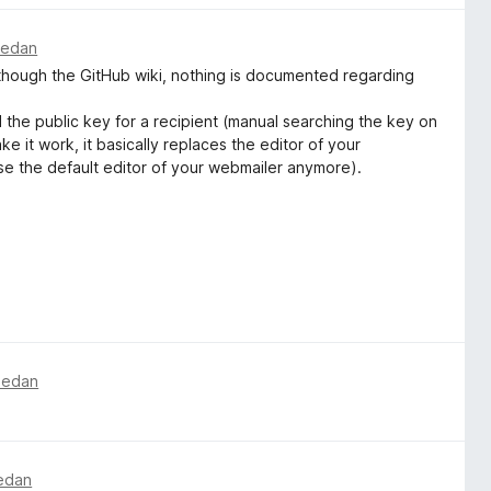
 sedan
g though the GitHub wiki, nothing is documented regarding
 the public key for a recipient (manual searching the key on
it work, it basically replaces the editor of your
 use the default editor of your webmailer anymore).
s or just use a local mail client.
ux Mint/Ubuntu you can enable GnuPG integration like this:
p the firefox native-messaging-hosts file for you, but that's a
/mozilla/native-messaging-hosts/gpgmejson.json" with the
 sedan
sedan