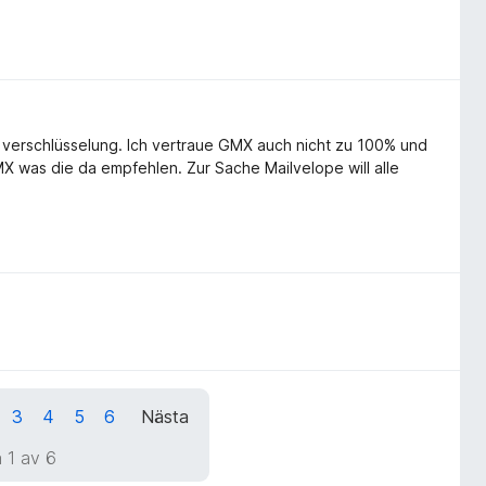
 verschlüsselung. Ich vertraue GMX auch nicht zu 100% und
MX was die da empfehlen. Zur Sache Mailvelope will alle
3
4
5
6
Nästa
 1 av 6