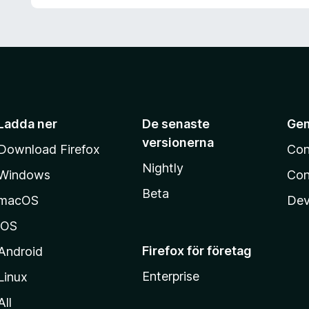
t
5
a
v
5
Ladda ner
De senaste
Ge
versionerna
Download Firefox
Con
Nightly
Windows
Con
Beta
macOS
Dev
iOS
Firefox för företag
Android
Enterprise
Linux
All