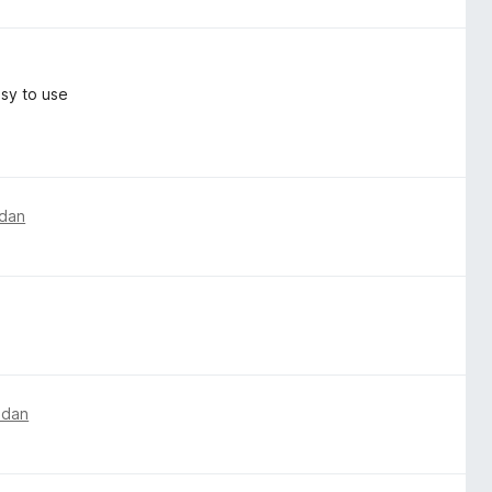
asy to use
edan
edan