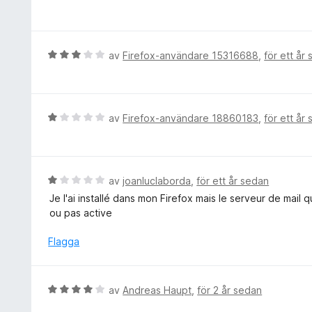
s
e
t
"path": "/usr/bin/gpgme-json",
a
t
"type": "stdio",
t
y
"allowed_extensions": [
t
g
B
av
Firefox-användare 15316688
,
för ett år
"jid1-AQqSMBYb0a8ADg@jetpack"
5
s
e
]
a
a
t
}
v
t
y
5
t
g
3. restart firefox
B
av
Firefox-användare 18860183
,
för ett år
5
s
4. mailvelope should now detect your GnuPG backend
e
a
a
t
v
t
y
5
t
g
B
av
joanluclaborda
,
för ett år sedan
3
s
e
Je l'ai installé dans mon Firefox mais le serveur de mail qu
a
a
t
ou pas active
v
t
y
5
t
g
Flagga
1
s
a
a
v
t
B
av
Andreas Haupt
,
för 2 år sedan
5
t
e
1