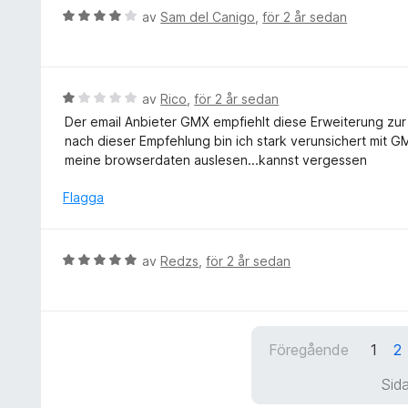
t
g
B
av
Sam del Canigo
,
för 2 år sedan
5
s
e
a
a
t
v
t
y
5
t
g
B
av
Rico
,
för 2 år sedan
4
s
e
Der email Anbieter GMX empfiehlt diese Erweiterung zur
a
a
t
nach dieser Empfehlung bin ich stark verunsichert mit G
v
t
y
meine browserdaten auslesen...kannst vergessen
5
t
g
4
s
Flagga
a
a
v
t
5
t
B
av
Redzs
,
för 2 år sedan
1
e
a
t
v
y
5
g
Föregående
1
2
s
a
Sida
t