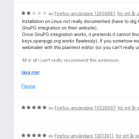
t
y
t
g
B
av
Firefox-användare 12659681
,
för ett år
5
s
e
Installation on Linux not really documented (have to di
a
a
t
GnuPG integration on their website).
v
t
y
Once GnuPG integration works, it pretends it cannot find
5
t
g
keys.openpgp.org works flawlessly). If you somehow make 
5
s
webmailer with this plaintext editor (so you can't really
a
a
v
t
All in all I can't really recommend this extension.
5
t
Either you trust your webmailer enough to give it your key
2
F
läsa mer
a
ä
If you still want to bother trying this extension, for Lin
v
l
Flagga
5
l
1. install gpgme-json (it prentends to automatically set u
u
lie)
t
2. create the "native-messaging-hosts" config "/usr/lib
B
av
Firefox-användare 15526097
,
för ett år
f
following contents
e
ö
t
r
{
y
a
"name": "gpgmejson",
g
B
av
Firefox-användare 13013911
,
för ett år 
t
"description": "Integration with GnuPG",