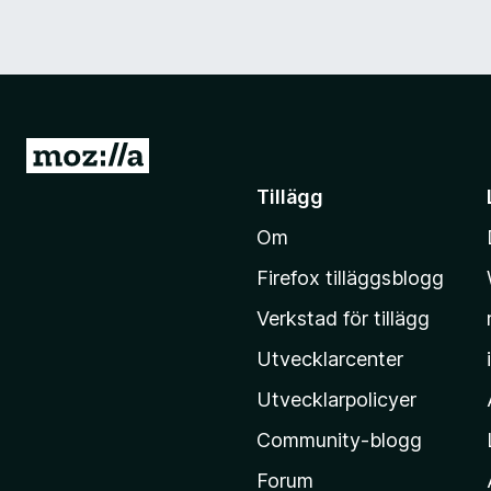
G
å
Tillägg
t
Om
i
l
Firefox tilläggsblogg
l
Verkstad för tillägg
M
o
Utvecklarcenter
z
Utvecklarpolicyer
i
Community-blogg
l
l
Forum