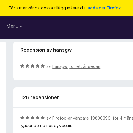
För att använda dessa tillägg måste du
ladda ner Firefox
.
Mer…
Recension av hansgw
B
av
hansgw
,
för ett år sedan
e
t
y
g
126 recensioner
s
a
t
t
B
av
Firefox-användare 19830396
,
för 4 mån
5
e
удобнее не придумаешь
a
t