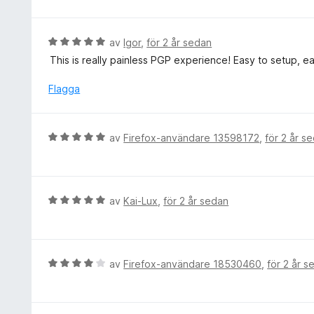
a
t
v
t
y
5
t
g
B
av
Igor
,
för 2 år sedan
4
s
e
This is really painless PGP experience! Easy to setup, e
a
a
t
v
t
y
Flagga
5
t
g
5
s
a
a
B
av
Firefox-användare 13598172
,
för 2 år s
v
t
e
5
t
t
5
y
a
g
B
av
Kai-Lux
,
för 2 år sedan
v
s
e
5
a
t
t
y
t
g
B
av
Firefox-användare 18530460
,
för 2 år s
5
s
e
a
a
t
v
t
y
5