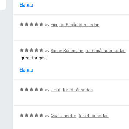
v
y
Flagga
5
g
s
a
B
av
Emi
,
för 6 månader sedan
t
e
t
t
5
y
a
g
B
av
Simon Bünemann
,
för 6 månader sedan
v
s
e
5
great for gmail
a
t
t
y
Flagga
t
g
5
s
a
a
B
av
Umut
,
för ett år sedan
v
t
e
5
t
t
5
y
a
g
B
av
Quasiannette
,
för ett år sedan
v
s
e
5
a
t