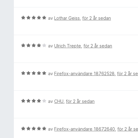
t
a
y
v
g
B
av
Lothar Geiss
,
för 2 år sedan
5
s
e
a
t
t
y
t
g
B
av
Ulrich Trepte
,
för 2 år sedan
4
s
e
a
a
t
v
t
y
5
t
g
B
av
Firefox-användare 18762528
,
för 2 år s
5
s
e
a
a
t
v
t
y
5
t
g
B
av
CHU
,
för 2 år sedan
4
s
e
a
a
t
v
t
y
5
t
g
B
av
Firefox-användare 18672640
,
för 2 år s
5
s
e
a