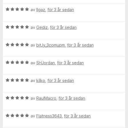
s
t
a
5
B
av
Ilgaz
,
för 3 år sedan
t
a
e
t
v
t
4
5
B
y
av
Gediz
,
för 3 år sedan
a
e
g
v
t
s
5
B
y
av
bit.ly_3comupm
,
för 3 år sedan
a
e
g
t
t
s
t
B
y
av
SHJordan
,
för 3 år sedan
a
5
e
g
t
a
t
s
t
v
B
y
av
kilko
,
för 3 år sedan
a
5
5
e
g
t
a
t
s
t
v
B
y
av
RaulMacro
,
för 3 år sedan
a
5
5
e
g
t
a
t
s
t
v
B
y
av
Flatness3643
,
för 3 år sedan
a
5
5
e
g
t
a
t
s