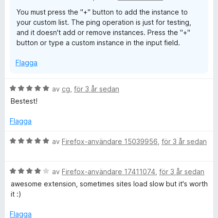
v
You must press the "+" button to add the instance to
5
your custom list. The ping operation is just for testing,
and it doesn't add or remove instances. Press the "+"
button or type a custom instance in the input field.
Flagga
B
av
cg
,
för 3 år sedan
e
Bestest!
t
y
Flagga
g
s
B
av
Firefox-användare 15039956
,
för 3 år sedan
a
e
t
t
t
B
y
av
Firefox-användare 17411074
,
för 3 år sedan
5
e
g
awesome extension, sometimes sites load slow but it's worth
a
t
s
it :)
v
y
a
5
g
t
Flagga