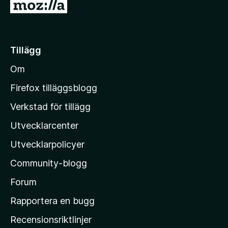
G
5
å
t
i
Tillägg
l
Om
l
M
Firefox tilläggsblogg
o
Verkstad för tillägg
z
Utvecklarcenter
i
l
Utvecklarpolicyer
l
Community-blogg
a
s
Forum
h
Rapportera en bugg
e
Recensionsriktlinjer
m