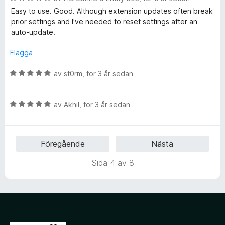
e
g
Easy to use. Good. Although extension updates often break
t
s
prior settings and I've needed to reset settings after an
y
a
auto-update.
g
t
s
t
Flagga
a
5
t
a
B
av
st0rm
,
för 3 år sedan
t
v
e
5
5
t
a
B
y
av
Akhil
,
för 3 år sedan
v
e
g
5
t
s
y
a
Föregående
Nästa
g
t
s
t
Sida 4 av 8
a
5
t
a
t
v
5
5
a
v