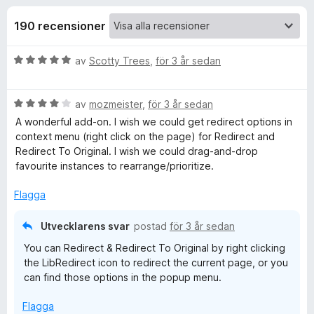
i
,
ö
6
190 recensioner
r
o
a
F
v
B
av
Scotty Trees
,
för 3 år sedan
i
n
5
e
r
t
e
e
B
y
av
mozmeister
,
för 3 år sedan
f
e
g
A wonderful add-on. I wish we could get redirect options in
o
t
r
s
context menu (right click on the page) for Redirect and
x
y
a
Redirect To Original. I wish we could drag-and-drop
g
t
favourite instances to rearrange/prioritize.
f
s
t
a
5
Flagga
ö
t
a
t
v
Utvecklarens svar
postad
för 3 år sedan
r
4
5
You can Redirect & Redirect To Original by right clicking
a
the LibRedirect icon to redirect the current page, or you
v
L
can find those options in the popup menu.
5
i
Flagga