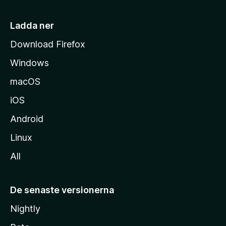
s
i
Ladda ner
d
Download Firefox
a
Windows
macOS
iOS
Android
Linux
All
De senaste versionerna
Nightly