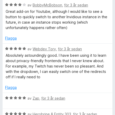
t
v
B
y
av
BobbyMcBobson
,
för 3 år sedan
a
5
5
e
g
t
a
Great add-on for Youtube, although I would like to see a
t
s
t
v
button to quickly switch to another Invidious instance in the
y
a
5
5
future, in case an instance stops working (which
g
t
a
unfortunately happens rather often)
s
t
v
a
5
5
Flagga
t
a
t
v
B
av
Webdev Tory
,
för 3 år sedan
4
5
e
Absolutely astoundingly good. I have been using it to learn
a
t
about privacy-friendly frontends that I never knew about.
v
y
For example, my Twitch has never been so pleasant. And
5
g
with the dropdown, I can easily switch one of the redirects
s
off if I really need to
a
t
Flagga
t
5
B
av
Zap
,
för 3 år sedan
a
e
v
t
5
B
y
av
Herobrine & Entity 303
,
för 3 år sedan