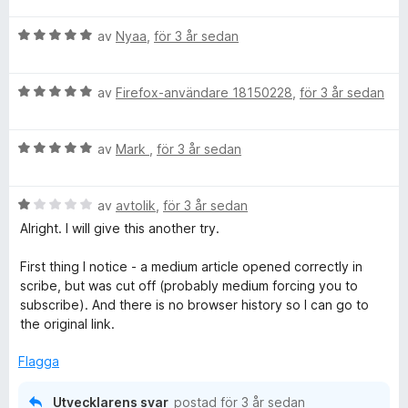
t
B
y
av
Nyaa
,
för 3 år sedan
e
g
t
s
B
y
av
Firefox-användare 18150228
,
för 3 år sedan
a
e
g
t
t
s
t
B
y
av
Mark
,
för 3 år sedan
a
5
e
g
t
a
t
s
t
v
B
y
av
avtolik
,
för 3 år sedan
a
5
5
e
g
t
a
Alright. I will give this another try.
t
s
t
v
y
a
5
5
First thing I notice - a medium article opened correctly in
g
t
a
scribe, but was cut off (probably medium forcing you to
s
t
v
subscribe). And there is no browser history so I can go to
a
5
5
the original link.
t
a
t
v
Flagga
1
5
a
Utvecklarens svar
postad
för 3 år sedan