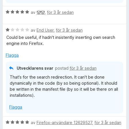
b
B
av
🤡🤡
,
för 3 år sedan
e
R
t
B
y
av
End User
,
för 3 år sedan
e
g
e
Could be useful, if hadn't insistently inserting own search
t
s
engine into Firefox.
y
a
d
g
t
Flagga
s
t
i
a
5
Utvecklarens svar
postad
för 3 år sedan
t
a
That's for the search redirection. It can't be done
r
t
v
dynamically in the code (by so being optional). It should
1
5
be written in the manifest file (by so it will be there on all
a
e
installations).
v
5
c
Flagga
t
B
av
Firefox-användare 12629527
,
för 3 år sedan
e