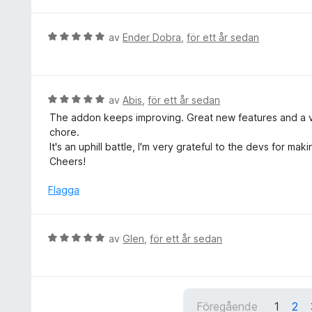
t
5
y
a
g
B
av
Ender Dobra
,
för ett år sedan
v
s
e
5
a
t
t
y
t
g
B
av
Abis
,
för ett år sedan
5
s
e
The addon keeps improving. Great new features and a ve
a
a
t
chore.
v
t
y
It's an uphill battle, I'm very grateful to the devs for makin
5
t
g
Cheers!
5
s
a
a
Flagga
v
t
5
t
5
B
av
Glen
,
för ett år sedan
a
e
v
t
5
y
g
Föregående
1
2
s