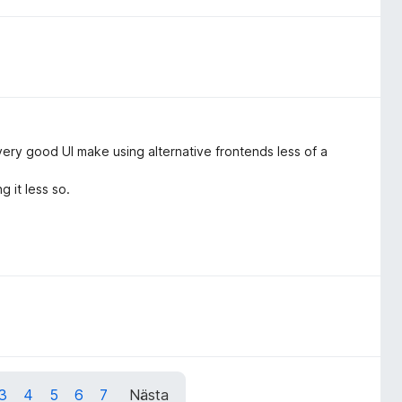
ry good UI make using alternative frontends less of a
g it less so.
3
4
5
6
7
Nästa