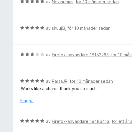
B
av
Nezinomas
,
för 10 månader sedan
v
t
e
5
t
t
5
y
a
g
B
av
shuuji3
,
för 10 månader sedan
v
s
e
5
a
t
t
y
t
g
B
av
Firefox-användare 18182263
,
för 10 må
5
s
e
a
a
t
v
t
y
5
t
g
B
av
ParsaJR
,
för 10 månader sedan
5
s
e
Works like a charm. thank you so much.
a
a
t
v
t
y
Flagga
5
t
g
3
s
a
a
B
av
Firefox-användare 19486413
,
för ett år
v
t
e
5
t