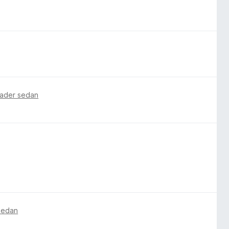
nader sedan
 sedan