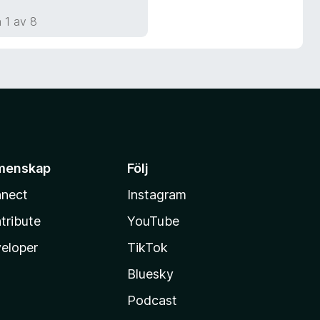
 1 av 8
menskap
Följ
nect
Instagram
tribute
YouTube
eloper
TikTok
Bluesky
Podcast