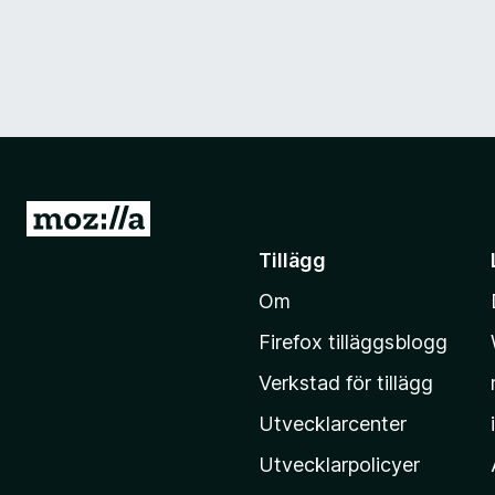
G
å
Tillägg
t
Om
i
l
Firefox tilläggsblogg
l
Verkstad för tillägg
M
o
Utvecklarcenter
z
Utvecklarpolicyer
i