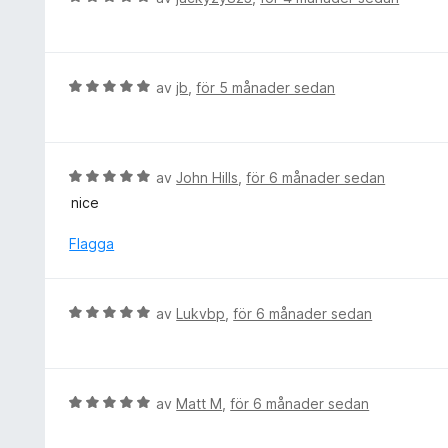
5
s
e
a
a
t
v
t
y
5
t
g
B
av
jb
,
för 5 månader sedan
5
s
e
a
a
t
v
t
y
5
t
g
B
av
John Hills
,
för 6 månader sedan
5
s
e
nice
a
a
t
v
t
y
Flagga
5
t
g
5
s
a
a
B
av
Lukvbp
,
för 6 månader sedan
v
t
e
5
t
t
5
y
a
g
B
av
Matt M
,
för 6 månader sedan
v
s
e
5
a
t