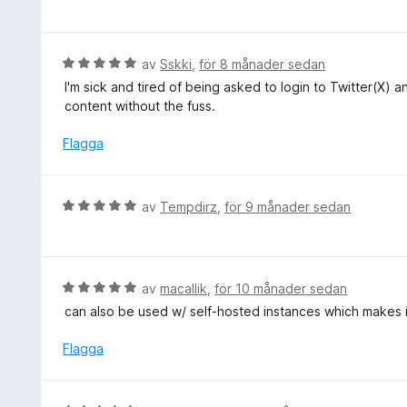
e
5
t
a
y
v
g
B
av
Sskki
,
för 8 månader sedan
5
s
e
I'm sick and tired of being asked to login to Twitter(X) a
a
t
content without the fuss.
t
y
t
g
Flagga
5
s
a
a
v
t
B
av
Tempdirz
,
för 9 månader sedan
5
t
e
5
t
a
y
v
g
B
av
macallik
,
för 10 månader sedan
5
s
e
can also be used w/ self-hosted instances which makes i
a
t
t
y
Flagga
t
g
5
s
a
a