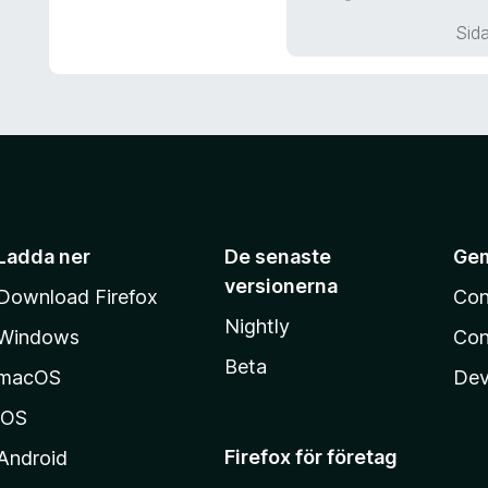
a
Sida
t
t
5
a
v
5
Ladda ner
De senaste
Ge
versionerna
Download Firefox
Con
Nightly
Windows
Con
Beta
macOS
Dev
iOS
Firefox för företag
Android