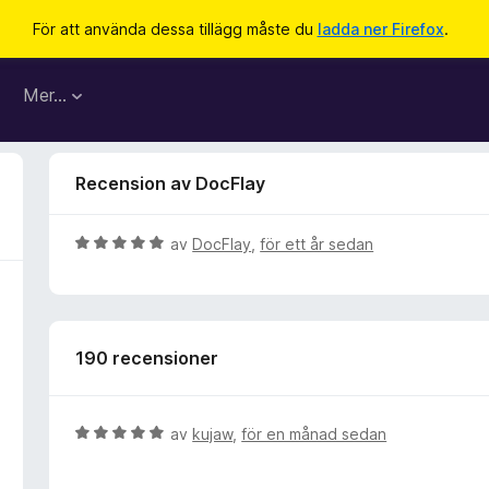
För att använda dessa tillägg måste du
ladda ner Firefox
.
Mer…
Recension av DocFlay
B
av
DocFlay
,
för ett år sedan
e
t
y
g
190 recensioner
s
a
t
t
B
av
kujaw
,
för en månad sedan
5
e
a
t