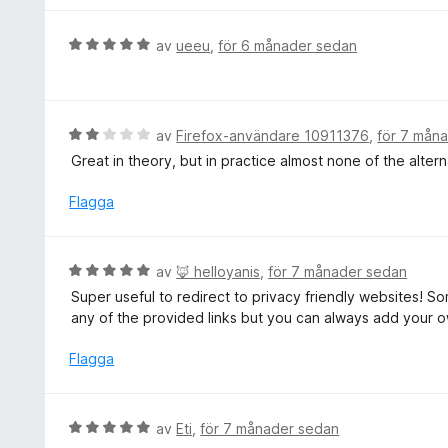
t
y
t
g
B
av
ueeu
,
för 6 månader sedan
5
s
e
a
a
t
v
t
y
5
t
g
B
av
Firefox-användare 10911376
,
för 7 mån
5
s
e
Great in theory, but in practice almost none of the alter
a
a
t
v
t
y
Flagga
5
t
g
5
s
a
a
B
av
🦊 helloyanis
,
för 7 månader sedan
v
t
e
5
Super useful to redirect to privacy friendly websites! So
t
t
any of the provided links but you can always add your 
2
y
a
g
Flagga
v
s
5
a
t
B
av
Eti
,
för 7 månader sedan
t