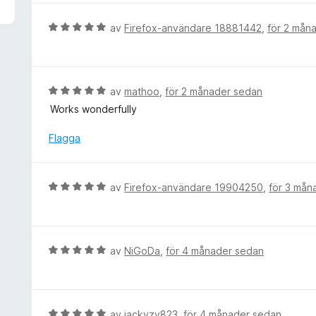
v
y
5
g
B
av
Firefox-användare 18881442
,
för 2 mån
s
e
a
t
t
y
t
g
B
av
mathoo
,
för 2 månader sedan
5
s
e
Works wonderfully
a
a
t
v
t
y
Flagga
5
t
g
5
s
a
a
B
av
Firefox-användare 19904250
,
för 3 mån
v
t
e
5
t
t
5
y
a
g
B
av
NiGoDa
,
för 4 månader sedan
v
s
e
5
a
t
t
y
t
g
B
av
jackyzy823
,
för 4 månader sedan