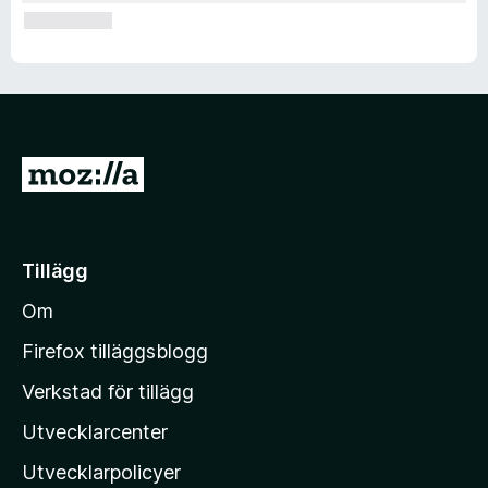
G
å
t
i
Tillägg
l
Om
l
M
Firefox tilläggsblogg
o
Verkstad för tillägg
z
Utvecklarcenter
i
l
Utvecklarpolicyer