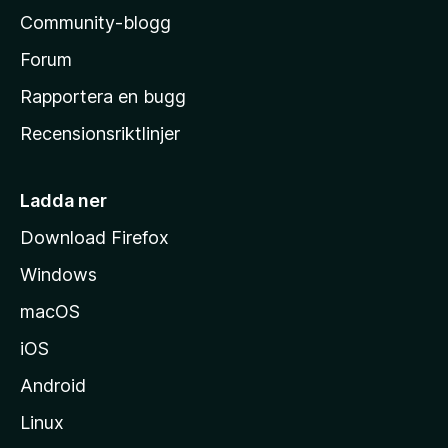
l
Community-blogg
a
s
Forum
h
Rapportera en bugg
e
Recensionsriktlinjer
m
s
i
Ladda ner
d
Download Firefox
a
Windows
macOS
iOS
Android
Linux