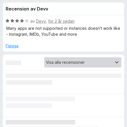
i
,
ö
Recension av Devv
6
r
o
a
F
v
B
av
Devv
,
för 2 år sedan
i
n
5
e
Many apps are not supported or instances doesn't work like
r
t
- Instagram, IMDb, YouTube and more
y
e
e
g
f
Flagga
s
o
r
a
x
t
f
t
4
a
ö
v
5
r
L
i