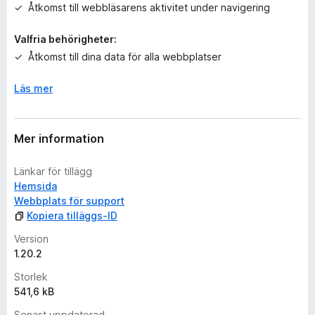
Åtkomst till webbläsarens aktivitet under navigering
ä
n
Valfria behörigheter:
Åtkomst till dina data för alla webbplatser
Läs mer
Mer information
Länkar för tillägg
Hemsida
Webbplats för support
Kopiera tilläggs-ID
Version
1.20.2
Storlek
541,6 kB
Senast uppdaterad