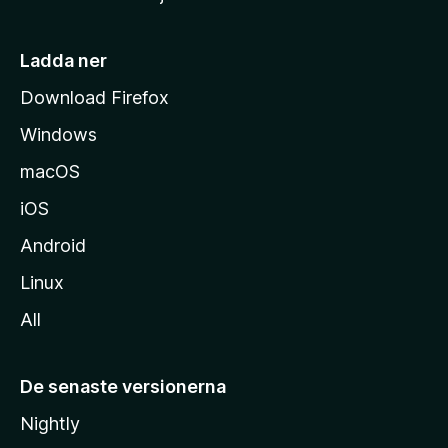
m
s
i
Ladda ner
d
Download Firefox
a
Windows
macOS
iOS
Android
Linux
All
De senaste versionerna
Nightly