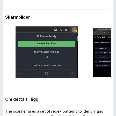
l
ö
ä
r
g
Skärmbilder
F
g
i
r
e
f
o
x
Om detta tillägg
The scanner uses a set of regex patterns to identify and