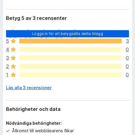
Betyg 5 av 3 recensenter
D
Logga in för att betygsätta detta tillägg
e
5
3
t
4
0
f
i
3
0
n
2
0
n
1
0
s
i
Läs alla 3 recensioner
n
g
a
b
Behörigheter och data
e
t
Nödvändiga behörigheter:
y
Åtkomst till webbläsarens flikar
g