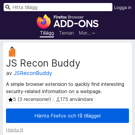
S
Logga in
ö
W
k
e
b
Tillägg
Teman
Mer…
b
l
M
ä
e
JS Recon Buddy
t
s
a
a
av
JSReconBuddy
d
r
a
t
A simple browser extension to quickly find interesting
t
i
security-related information on a webpage.
a
l
f
5 (3 recensioner)
175 användare
5 (3 recensioner)
175 användare
l
ö
r
ä
Hämta Firefox och få tillägget
t
g
i
g
Hämta fil
l
f