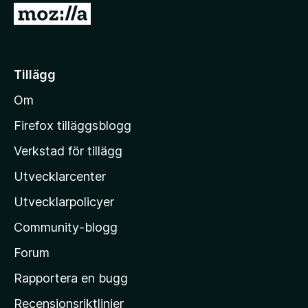
G
å
t
i
Tillägg
l
Om
l
M
Firefox tilläggsblogg
o
Verkstad för tillägg
z
Utvecklarcenter
i
l
Utvecklarpolicyer
l
Community-blogg
a
s
Forum
h
Rapportera en bugg
e
Recensionsriktlinjer