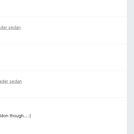
ader sedan
nader sedan
don though... ;(