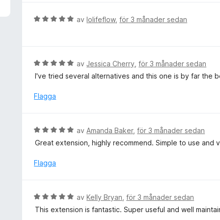
v
y
5
g
B
av
lolifeflow
,
för 3 månader sedan
s
e
a
t
t
y
t
g
B
av
Jessica Cherry
,
för 3 månader sedan
5
s
e
I've tried several alternatives and this one is by far the
a
a
t
v
t
y
Flagga
5
t
g
5
s
a
a
B
av
Amanda Baker
,
för 3 månader sedan
v
t
e
5
Great extension, highly recommend. Simple to use and v
t
t
5
y
Flagga
a
g
v
s
5
a
B
av
Kelly Bryan
,
för 3 månader sedan
t
e
This extension is fantastic. Super useful and well maintai
t
t