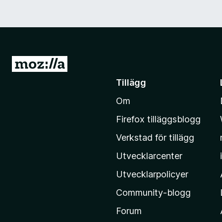
G
å
Tillägg
t
Om
i
l
Firefox tilläggsblogg
l
Verkstad för tillägg
M
o
Utvecklarcenter
z
Utvecklarpolicyer
i
Community-blogg
l
l
Forum