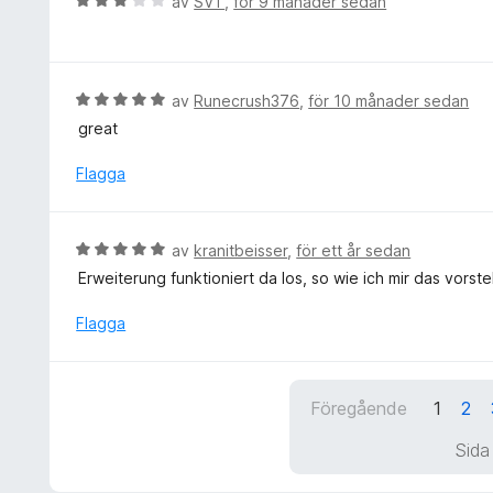
B
av
SVT
,
för 9 månader sedan
t
e
t
t
5
y
a
g
B
av
Runecrush376
,
för 10 månader sedan
v
s
e
5
great
a
t
t
y
Flagga
t
g
3
s
a
a
B
av
kranitbeisser
,
för ett år sedan
v
t
e
5
Erweiterung funktioniert da los, so wie ich mir das vorste
t
t
5
y
Flagga
a
g
v
s
5
a
Föregående
1
2
t
t
Sida
5
a