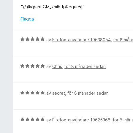
5
s
"// @grant GM_xmlhttpRequest"
a
a
v
t
Flagga
5
t
1
a
B
av
Firefox-användare 19638054
,
för 8 mån
v
e
5
t
y
g
B
av
Chris
,
för 8 månader sedan
s
e
a
t
t
y
t
g
B
av
secret
,
för 8 månader sedan
5
s
e
a
a
t
v
t
y
5
t
g
B
av
Firefox-användare 19625368
,
för 8 mån
5
s
e
a
a
t