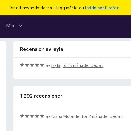
För att använda dessa tillägg måste du
ladda ner Firefox
.
Mer…
Recension av layla
B
av
layla
,
för 8 månader sedan
e
t
y
g
1 292 recensioner
s
a
t
t
B
av
Diana Mcbride
,
för 2 månader sedan
5
e
a
t