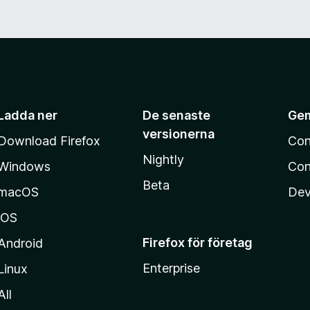
v
5
Ladda ner
De senaste
Ge
versionerna
Download Firefox
Con
Nightly
Windows
Con
Beta
macOS
Dev
iOS
Firefox för företag
Android
Enterprise
Linux
All