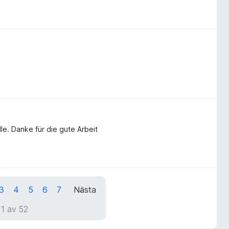
lle. Danke für die gute Arbeit
3
4
5
6
7
Nästa
 1 av 52