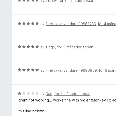
B
av
a158w
,
för 3 månader sedan
4
s
e
a
a
t
v
t
y
5
t
g
B
av
Firefox-användare 19883233
,
för 4 mån
5
s
e
a
a
t
v
t
y
5
t
g
B
av
zingo
,
för 5 månader sedan
5
s
e
a
a
t
v
t
y
5
t
g
B
av
Firefox-användare 19690659
,
för 6 må
5
s
e
a
a
t
v
t
y
5
t
g
B
av
Dan
,
för 7 månader sedan
5
s
e
grant not working... works fine with ViolentMonkey Fx ad
a
a
t
v
t
y
this line below:
5
t
g