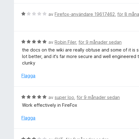
v
t
y
5
t
g
B
av
Firefox-användare 19617462
,
för 8 mån
5
s
e
a
a
t
v
t
y
5
t
g
B
av
Robin Filer
,
för 9 månader sedan
5
s
e
the docs on the wiki are really obtuse and some of it is
a
a
t
lot better, and it's far more secure and well engineered th
v
t
y
clunky
5
t
g
1
s
Flagga
a
a
v
t
5
t
B
av
super loo
,
för 9 månader sedan
5
e
Work effectively in FireFox
a
t
v
y
Flagga
5
g
s
a