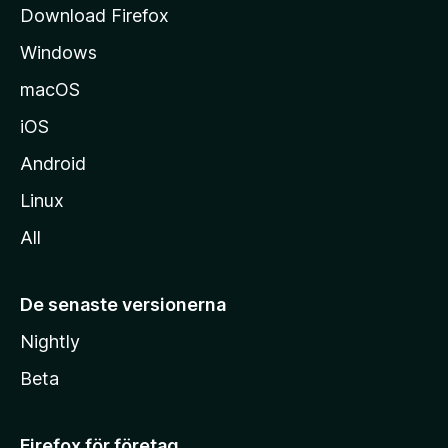
Download Firefox
a
Windows
macOS
iOS
Android
Linux
All
De senaste versionerna
Nightly
Beta
Firefox för företag