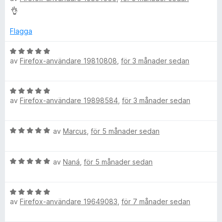
s
5
t
👌
a
a
r
y
t
v
g
Flagga
t
5
e
s
5
a
B
a
av
Firefox-användare 19810808
,
för 3 månader sedan
t
e
v
v
t
t
5
5
y
e
B
a
g
av
Firefox-användare 19898584
,
för 3 månader sedan
e
v
s
r
t
5
a
y
t
B
av
Marcus
,
för 5 månader sedan
g
f
t
e
s
5
t
a
a
l
B
y
av
Naná
,
för 5 månader sedan
t
v
e
g
t
5
o
t
s
5
B
y
a
a
av
Firefox-användare 19649083
,
för 7 månader sedan
e
g
t
y
v
t
s
t
5