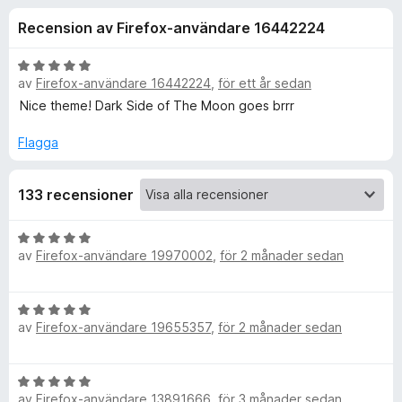
i
,
ö
Recension av Firefox-användare 16442224
6
r
o
a
F
v
B
i
av
Firefox-användare 16442224
,
för ett år sedan
n
5
e
r
t
Nice theme! Dark Side of The Moon goes brrr
y
e
e
g
Flagga
f
s
o
r
a
x
133 recensioner
t
f
t
5
B
a
av
Firefox-användare 19970002
,
för 2 månader sedan
ö
e
v
t
5
y
r
B
g
av
Firefox-användare 19655357
,
för 2 månader sedan
e
s
f
t
a
y
t
B
g
o
t
av
Firefox-användare 13891666
,
för 3 månader sedan
e