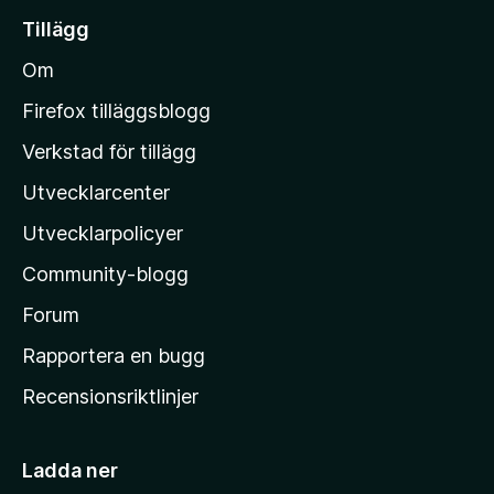
i
Tillägg
l
Om
l
M
Firefox tilläggsblogg
o
Verkstad för tillägg
z
Utvecklarcenter
i
l
Utvecklarpolicyer
l
Community-blogg
a
s
Forum
h
Rapportera en bugg
e
Recensionsriktlinjer
m
s
i
Ladda ner
d