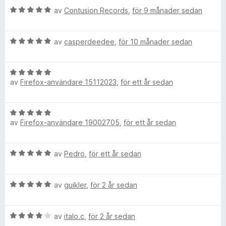
y
a
5
d
B
av
Contusion Records
,
för 9 månader sedan
g
t
a
e
s
t
v
t
_
a
5
5
B
y
av
casperdeedee
,
för 10 månader sedan
t
a
e
g
t
v
1
t
s
5
5
B
y
a
a
1
av
Firefox-användare 15112023
,
för ett år sedan
e
g
t
v
t
s
t
5
y
a
5
B
g
t
a
av
Firefox-användare 19002705
,
för ett år sedan
e
s
t
v
t
a
5
5
y
t
a
B
av
Pedro
,
för ett år sedan
g
t
v
e
s
5
5
t
a
a
B
y
av
guikler
,
för 2 år sedan
t
v
e
g
t
5
t
s
5
B
y
av
italo.c
,
för 2 år sedan
a
a