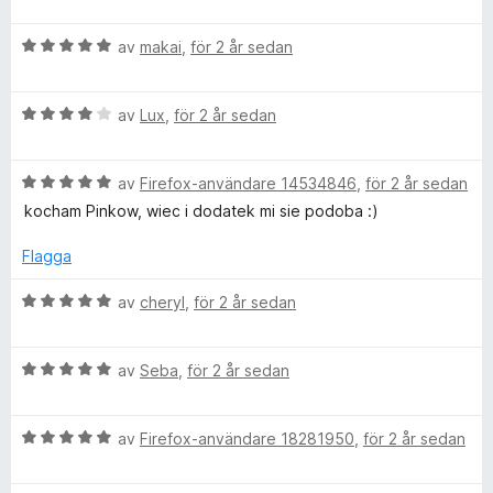
e
g
t
v
t
s
t
5
B
y
av
makai
,
för 2 år sedan
a
5
e
g
t
a
t
s
t
v
B
y
av
Lux
,
för 2 år sedan
a
5
5
e
g
t
a
t
s
t
v
B
y
av
Firefox-användare 14534846
,
för 2 år sedan
a
4
5
e
g
t
a
kocham Pinkow, wiec i dodatek mi sie podoba :)
t
s
t
v
y
a
5
5
Flagga
g
t
a
s
t
v
B
av
cheryl
,
för 2 år sedan
a
4
5
e
t
a
t
t
v
B
y
av
Seba
,
för 2 år sedan
5
5
e
g
a
t
s
v
B
y
av
Firefox-användare 18281950
,
för 2 år sedan
a
5
e
g
t
t
s
t