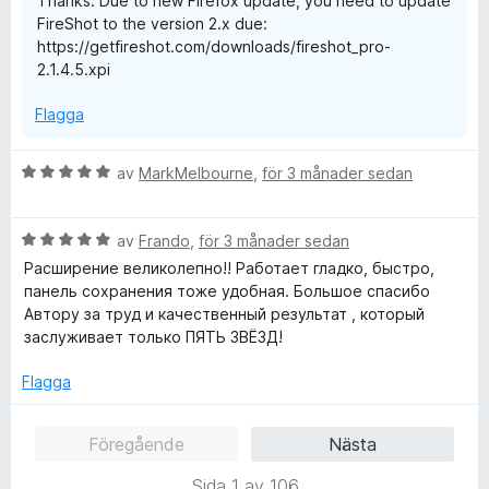
Thanks. Due to new Firefox update, you need to update
a
FireShot to the version 2.x due:
v
https://getfireshot.com/downloads/fireshot_pro-
5
2.1.4.5.xpi
Flagga
B
av
MarkMelbourne
,
för 3 månader sedan
e
t
B
y
av
Frando
,
för 3 månader sedan
e
g
Расширение великолепно!! Работает гладко, быстро,
t
s
панель сохранения тоже удобная. Большое спасибо
y
a
Автору за труд и качественный результат , который
g
t
заслуживает только ПЯТЬ ЗВЁЗД!
s
t
a
5
Flagga
t
a
t
v
Föregående
Nästa
5
5
a
Sida 1 av 106