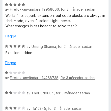
5
y
B
g
av
Firefox-användare 19958606
,
för 2 månader sedan
e
s
t
Works fine, superb extension, but code blocks are always in
a
y
dark mode, even if I select Light theme.
t
g
What changes in css header to solve that ?
t
s
5
a
Flagga
a
t
v
t
B
av
Umang Sharma
,
för 2 månader sedan
5
5
e
Excellent addon
a
t
v
y
Flagga
5
g
s
B
a
av
Firefox-användare 14268738
,
för 3 månader sedan
e
t
t
t
y
B
5
av
TheDude604
,
för 3 månader sedan
g
e
a
s
t
v
a
B
y
av
ffu12345
,
för 3 månader sedan
5
t