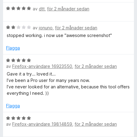
e
t
s
B
y
av
dtt
,
för 2 månader sedan
a
—
e
g
t
t
s
t
B
y
av
jonuno
,
för 2 månader sedan
a
5
F
e
g
t
a
stopped working. i now use "awesome screenshot"
t
s
t
v
i
y
a
5
5
Flagga
g
t
a
r
s
t
v
B
a
5
av
Firefox-användare 16923550
,
för 2 månader sedan
5
e
t
a
e
t
Gave it a try... loved it...
t
v
y
I’ve been a Pro user for many years now.
2
5
g
I’ve never looked for an alternative, because this tool offers
S
a
s
everything I need. ))
v
a
h
5
t
Flagga
t
o
5
B
av
Firefox-användare 19814859
,
för 2 månader sedan
a
e
v
t
t