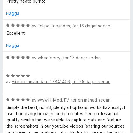
s
Pretty neato burrito
t
v
a
l
y
5
t
Flagga
g
t
l
s
B
5
av
Felipe Facundes
,
för 16 dagar sedan
a
e
a
Excellent
t
P
t
v
t
y
5
Flagga
5
g
a
a
s
B
av
wheatberry
,
för 17 dagar sedan
v
a
e
g
5
t
t
t
B
y
e
5
av
Firefox-användare 17841406
,
för 25 dagar sedan
e
g
a
t
s
v
S
y
a
B
av
www.H-Med.TV
,
för en månad sedan
5
g
t
e
s
t
Simply the best, no BS, plenty of options, works flawlessly. I
c
t
a
5
use it on every browser, and it creates free professional
y
t
a
quality results that we're able to capture data and feature
r
g
t
v
the screenshots in our youtube videos (sharing our sources
s
5
5
on screen for educational info). Kudos to the dev, fantastic