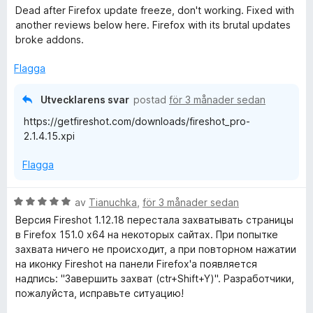
e
g
t
Dead after Firefox update freeze, don't working. Fixed with
t
s
1
another reviews below here. Firefox with its brutal updates
y
a
a
broke addons.
g
t
v
s
t
Flagga
5
a
2
t
a
Utvecklarens svar
postad
för 3 månader sedan
t
v
https://getfireshot.com/downloads/fireshot_pro-
3
5
2.1.4.15.xpi
a
v
Flagga
5
B
av
Tianuchka
,
för 3 månader sedan
e
Версия Fireshot 1.12.18 перестала захватывать страницы
t
в Firefox 151.0 x64 на некоторых сайтах. При попытке
y
захвата ничего не происходит, а при повторном нажатии
g
на иконку Fireshot на панели Firefox'а появляется
s
надпись: "Завершить захват (ctr+Shift+Y)". Разработчики,
a
пожалуйста, исправьте ситуацию!
t