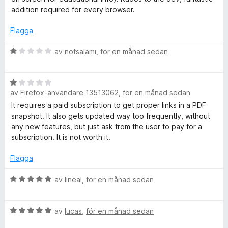
a
e
a
addition required for every browser.
t
v
t
5
Flagga
e
5
a
B
av
notsalami
,
för en månad sedan
n
v
e
5
t
C
B
y
av
Firefox-användare 13513062
,
för en månad sedan
e
g
t
s
a
It requires a paid subscription to get proper links in a PDF
y
a
snapshot. It also gets updated way too frequently, without
g
t
any new features, but just ask from the user to pay for a
p
s
t
subscription. It is not worth it.
a
1
t
t
a
Flagga
t
v
u
1
B
5
av
lineal
,
för en månad sedan
a
e
v
t
r
B
5
y
av
lucas
,
för en månad sedan
e
g