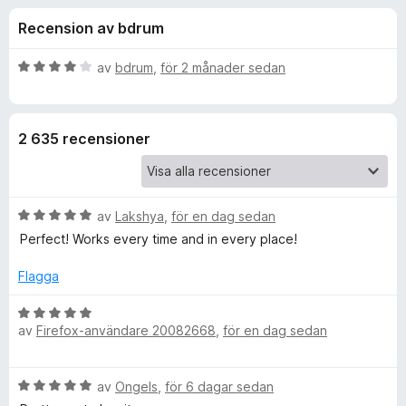
i
,
ö
Recension av bdrum
6
r
o
a
F
v
B
av
bdrum
,
för 2 månader sedan
i
n
5
e
r
t
y
e
e
2 635 recensioner
g
f
s
o
r
a
x
t
B
f
av
Lakshya
,
för en dag sedan
t
e
4
Perfect! Works every time and in every place!
t
a
ö
y
v
Flagga
g
5
r
s
B
a
av
Firefox-användare 20082668
,
för en dag sedan
e
F
t
t
t
y
B
5
av
Ongels
,
för 6 dagar sedan
g
u
e
a