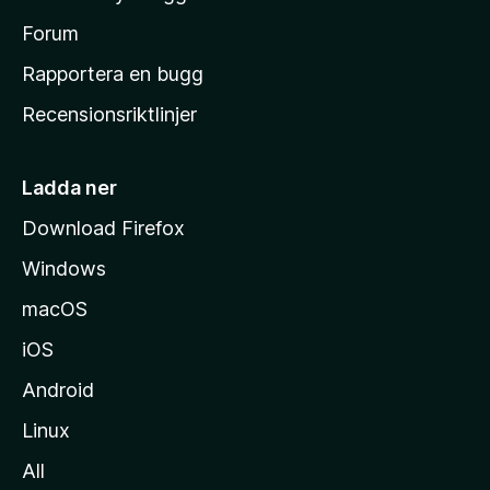
a
s
Forum
h
Rapportera en bugg
e
Recensionsriktlinjer
m
s
i
Ladda ner
d
Download Firefox
a
Windows
macOS
iOS
Android
Linux
All