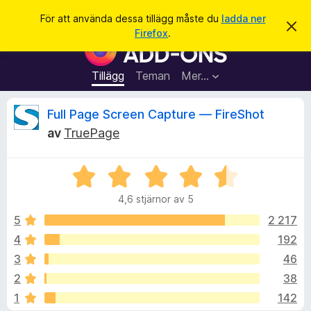
S
Logga in
För att använda dessa tillägg måste du
ladda ner
A
ö
Firefox
.
v
W
k
v
e
i
s
b
Tillägg
Teman
Mer…
a
b
d
e
l
R
Full Page Screen Capture — FireShot
t
ä
t
av
TruePage
a
s
e
m
a
e
d
B
r
c
d
e
t
e
4,6 stjärnor av 5
t
l
i
e
a
y
5
2 217
l
n
g
d
4
192
l
n
s
e
ä
3
46
a
g
t
s
2
38
t
g
1
142
4
f