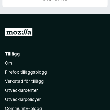
v
5
G
å
t
i
Tillägg
l
Om
l
M
Firefox tilläggsblogg
o
Verkstad för tillägg
z
Utvecklarcenter
i
l
Utvecklarpolicyer
l
Community-blogg