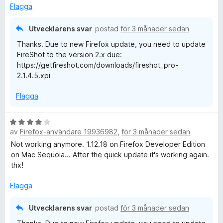
t
Flagga
5
a
Utvecklarens svar
postad
för 3 månader sedan
v
Thanks. Due to new Firefox update, you need to update
5
FireShot to the version 2.x due:
https://getfireshot.com/downloads/fireshot_pro-
2.1.4.5.xpi
Flagga
B
av
Firefox-användare 19936982
,
för 3 månader sedan
e
t
Not working anymore. 1.12.18 on Firefox Developer Edition
y
on Mac Sequoia... After the quick update it's working again.
g
thx!
s
a
Flagga
t
t
Utvecklarens svar
postad
för 3 månader sedan
4