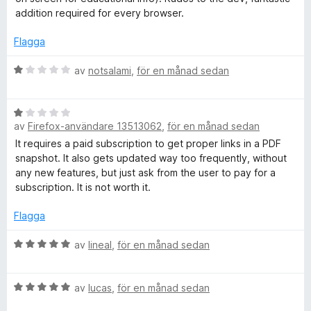
a
e
a
addition required for every browser.
t
v
t
5
Flagga
e
5
a
B
av
notsalami
,
för en månad sedan
n
v
e
5
t
C
B
y
av
Firefox-användare 13513062
,
för en månad sedan
e
g
t
s
a
It requires a paid subscription to get proper links in a PDF
y
a
snapshot. It also gets updated way too frequently, without
g
t
any new features, but just ask from the user to pay for a
p
s
t
subscription. It is not worth it.
a
1
t
t
a
Flagga
t
v
u
1
B
5
av
lineal
,
för en månad sedan
a
e
v
t
r
B
5
y
av
lucas
,
för en månad sedan
e
g