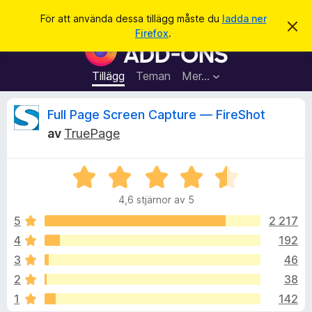
S
Logga in
För att använda dessa tillägg måste du
ladda ner
A
ö
Firefox
.
v
W
k
v
e
i
s
b
Tillägg
Teman
Mer…
a
b
d
e
l
R
Full Page Screen Capture — FireShot
t
ä
t
av
TruePage
a
s
e
m
a
e
d
B
r
c
d
e
t
e
4,6 stjärnor av 5
t
l
i
e
a
y
5
2 217
l
n
g
d
4
192
l
n
s
e
ä
3
46
a
g
t
s
2
38
t
g
1
142
4
f