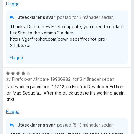
t
Flagga
5
a
Utvecklarens svar
postad
för 3 månader sedan
v
Thanks. Due to new Firefox update, you need to update
5
FireShot to the version 2.x due:
https://getfireshot.com/downloads/fireshot_pro-
2.1.4.5.xpi
Flagga
B
av
Firefox-användare 19936982
,
för 3 månader sedan
e
t
Not working anymore. 1.12.18 on Firefox Developer Edition
y
on Mac Sequoia... After the quick update it's working again.
g
thx!
s
a
Flagga
t
t
Utvecklarens svar
postad
för 3 månader sedan
4