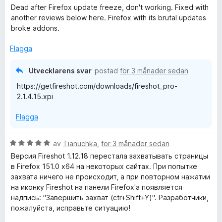
e
s
t
Dead after Firefox update freeze, don't working. Fixed with
t
a
4
another reviews below here. Firefox with its brutal updates
y
t
a
broke addons.
g
t
v
s
1
Flagga
5
a
a
t
v
Utvecklarens svar
postad
för 3 månader sedan
t
5
https://getfireshot.com/downloads/fireshot_pro-
3
2.1.4.15.xpi
a
v
Flagga
5
B
av
Tianuchka
,
för 3 månader sedan
e
Версия Fireshot 1.12.18 перестала захватывать страницы
t
в Firefox 151.0 x64 на некоторых сайтах. При попытке
y
захвата ничего не происходит, а при повторном нажатии
g
на иконку Fireshot на панели Firefox'а появляется
s
надпись: "Завершить захват (ctr+Shift+Y)". Разработчики,
a
пожалуйста, исправьте ситуацию!
t