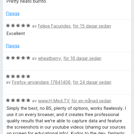
s
Pretty neato burrito
t
v
a
l
y
5
t
Flagga
g
t
l
s
B
5
av
Felipe Facundes
,
för 15 dagar sedan
a
e
a
Excellent
t
P
t
v
t
y
5
Flagga
5
g
a
a
s
B
av
wheatberry
,
för 16 dagar sedan
v
a
e
g
5
t
t
t
B
y
e
5
av
Firefox-användare 17841406
,
för 24 dagar sedan
e
g
a
t
s
v
S
y
a
B
av
www.H-Med.TV
,
för en månad sedan
5
g
t
e
s
t
Simply the best, no BS, plenty of options, works flawlessly. I
c
t
a
5
use it on every browser, and it creates free professional
y
t
a
quality results that we're able to capture data and feature
r
g
t
v
the screenshots in our youtube videos (sharing our sources
s
5
5
on screen for educational info). Kudos to the dev, fantastic