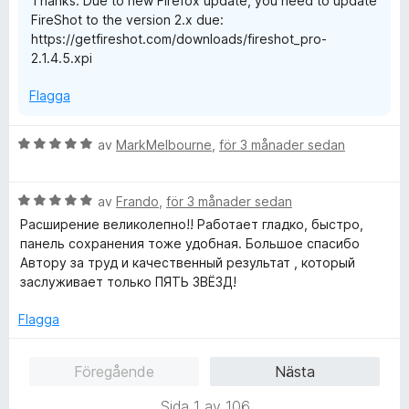
Thanks. Due to new Firefox update, you need to update
a
FireShot to the version 2.x due:
v
https://getfireshot.com/downloads/fireshot_pro-
5
2.1.4.5.xpi
Flagga
B
av
MarkMelbourne
,
för 3 månader sedan
e
t
B
y
av
Frando
,
för 3 månader sedan
e
g
Расширение великолепно!! Работает гладко, быстро,
t
s
панель сохранения тоже удобная. Большое спасибо
y
a
Автору за труд и качественный результат , который
g
t
заслуживает только ПЯТЬ ЗВЁЗД!
s
t
a
5
Flagga
t
a
t
v
Föregående
Nästa
5
5
a
Sida 1 av 106