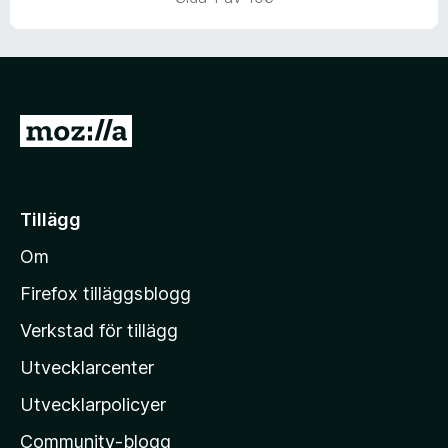
v
5
G
å
t
i
Tillägg
l
Om
l
M
Firefox tilläggsblogg
o
Verkstad för tillägg
z
Utvecklarcenter
i
l
Utvecklarpolicyer
l
Community-blogg