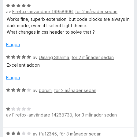
5
y
B
g
av
Firefox-användare 19958606
,
för 2 månader sedan
e
s
t
Works fine, superb extension, but code blocks are always in
a
y
dark mode, even if I select Light theme.
t
g
What changes in css header to solve that ?
t
s
5
a
Flagga
a
t
v
t
B
av
Umang Sharma
,
för 2 månader sedan
5
5
e
Excellent addon
a
t
v
y
Flagga
5
g
s
B
av
bdrum
,
för 2 månader sedan
a
e
t
t
t
B
y
5
av
Firefox-användare 14268738
,
för 3 månader sedan
e
g
a
t
s
v
y
a
B
av
ffu12345
,
för 3 månader sedan
5
g
t