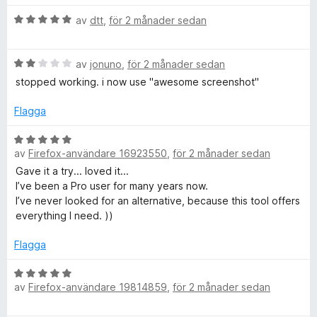
e
t
s
B
y
av
dtt
,
för 2 månader sedan
a
—
e
g
t
t
s
t
B
y
av
jonuno
,
för 2 månader sedan
a
5
F
e
g
t
a
stopped working. i now use "awesome screenshot"
t
s
t
v
i
y
a
5
5
Flagga
g
t
a
r
s
t
v
B
a
5
av
Firefox-användare 16923550
,
för 2 månader sedan
5
e
t
a
e
t
Gave it a try... loved it...
t
v
y
I’ve been a Pro user for many years now.
2
5
g
I’ve never looked for an alternative, because this tool offers
S
a
s
everything I need. ))
v
a
h
5
t
Flagga
t
o
5
B
av
Firefox-användare 19814859
,
för 2 månader sedan
a
e
v
t
t