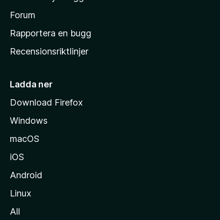
a
s
Forum
h
Rapportera en bugg
e
Recensionsriktlinjer
m
s
i
Ladda ner
d
Download Firefox
a
Windows
macOS
iOS
Android
Linux
All