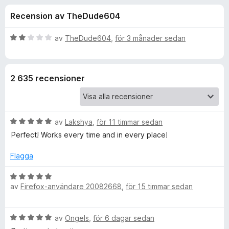
i
,
ö
Recension av TheDude604
6
r
o
a
F
v
B
av
TheDude604
,
för 3 månader sedan
i
n
5
e
r
t
y
e
e
2 635 recensioner
g
f
s
o
r
a
x
t
B
f
av
Lakshya
,
för 11 timmar sedan
t
e
2
Perfect! Works every time and in every place!
t
a
ö
y
v
Flagga
g
5
r
s
B
a
av
Firefox-användare 20082668
,
för 15 timmar sedan
e
F
t
t
t
y
B
5
av
Ongels
,
för 6 dagar sedan
g
u
e
a