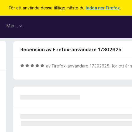
För att använda dessa tillägg måste du
ladda ner Firefox
.
Mer…
Recension av Firefox-användare 17302625
B
av
Firefox-användare 17302625
,
för ett år
e
t
y
g
s
a
t
t
5
a