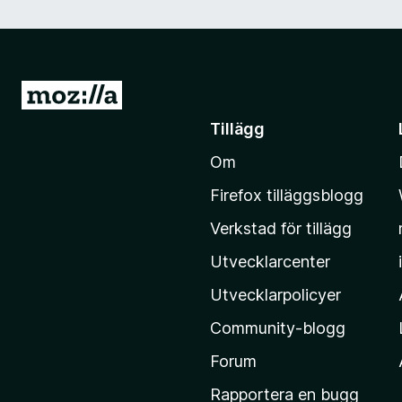
G
å
Tillägg
t
Om
i
l
Firefox tilläggsblogg
l
Verkstad för tillägg
M
o
Utvecklarcenter
z
Utvecklarpolicyer
i
Community-blogg
l
l
Forum
a
Rapportera en bugg