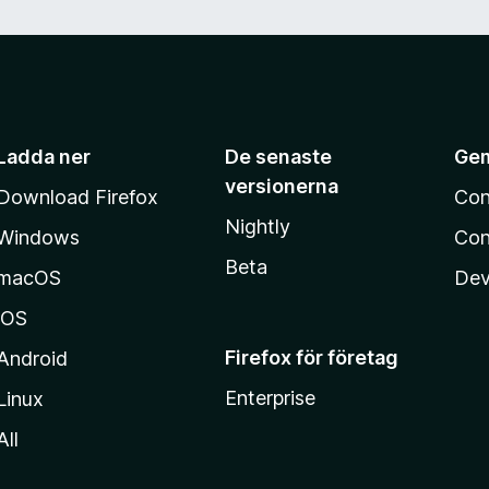
Ladda ner
De senaste
Ge
versionerna
Download Firefox
Con
Nightly
Windows
Con
Beta
macOS
Dev
iOS
Firefox för företag
Android
Enterprise
Linux
All