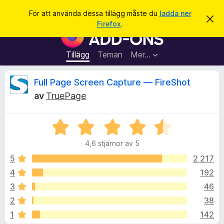
S
Logga in
För att använda dessa tillägg måste du
ladda ner
A
ö
Firefox
.
v
W
k
v
e
i
s
b
Tillägg
Teman
Mer…
a
b
d
e
l
R
Full Page Screen Capture — FireShot
t
ä
t
av
TruePage
a
s
e
m
a
e
d
B
r
c
d
e
t
e
4,6 stjärnor av 5
t
l
i
e
a
y
5
2 217
l
n
g
d
4
192
l
n
s
e
ä
3
46
a
g
t
s
2
38
t
g
1
142
4
f