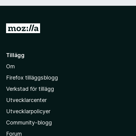
G
å
t
i
Tillägg
l
Om
l
M
Firefox tilläggsblogg
o
Verkstad för tillägg
z
Utvecklarcenter
i
l
Utvecklarpolicyer
l
Community-blogg
a
s
Forum