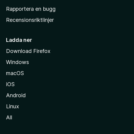
h
Rapportera en bugg
e
Recensionsriktlinjer
m
s
i
Ladda ner
d
Download Firefox
a
Windows
macOS
iOS
Android
Linux
All