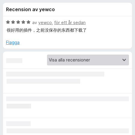
i
,
ö
Recension av yewco
6
r
o
a
F
v
B
av
yewco
,
för ett år sedan
i
n
5
e
很好用的插件，之前没保存的东西都下载了
r
t
y
e
Flagga
e
g
f
s
o
r
a
x
t
f
t
5
a
ö
v
5
r
F
u