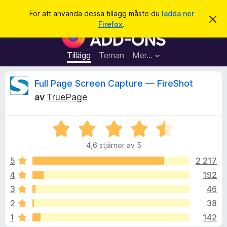
S
Logga in
För att använda dessa tillägg måste du
ladda ner
A
ö
Firefox
.
v
W
k
v
e
i
s
b
Tillägg
Teman
Mer…
a
b
d
e
l
R
Full Page Screen Capture — FireShot
t
ä
t
av
TruePage
a
s
e
m
a
e
d
B
r
c
d
e
t
e
4,6 stjärnor av 5
t
l
i
e
a
y
5
2 217
l
n
g
d
4
192
l
n
s
e
ä
3
46
a
g
t
s
2
38
t
g
1
142
4
f