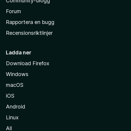
Community-blogg
a
s
Forum
h
Rapportera en bugg
e
Recensionsriktlinjer
m
s
i
Ladda ner
d
Download Firefox
a
Windows
macOS
iOS
Android
Linux
All