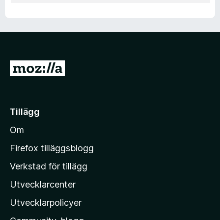
G
å
t
i
Tillägg
l
Om
l
M
Firefox tilläggsblogg
o
Verkstad för tillägg
z
Utvecklarcenter
i
l
Utvecklarpolicyer
l